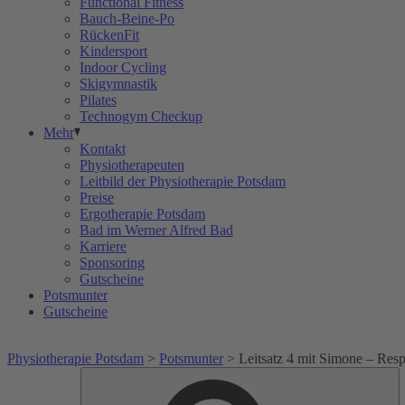
Functional Fitness
Bauch-Beine-Po
RückenFit
Kindersport
Indoor Cycling
Skigymnastik
Pilates
Technogym Checkup
Mehr
Kontakt
Physiotherapeuten
Leitbild der Physiotherapie Potsdam
Preise
Ergotherapie Potsdam
Bad im Werner Alfred Bad
Karriere
Sponsoring
Gutscheine
Potsmunter
Gutscheine
Physiotherapie Potsdam
>
Potsmunter
>
Leitsatz 4 mit Simone – Resp