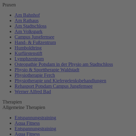
Praxen
Am Bahnhof
Am Rathaus
Am Stadtschloss
Am Volkspark
Campus Jungfernsee
Hand- & Fußzentrum
Humboldtring
Kurfürstenstift
Lymphzentrum
Osteopathie Potsdam in der Physio am Stadtschloss
Physio & Sporttherapie Waldstadt
Physiotherapie Ferch
Physiotherapie und Kiefergelenksbehandlungen
Rehasport Potsdam Campus Jungfernsee
Werner Alfred Bad
Therapien
Allgemeine Therapien
Entspannungstraining
Aqua Fitness
Entspannungstraining
Aqua Fitness