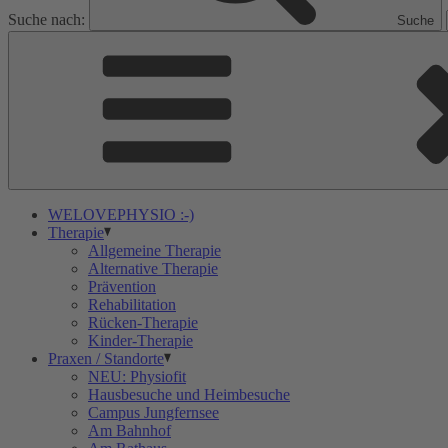
Suche nach:
Suche
WELOVEPHYSIO :-)
Therapie
Allgemeine Therapie
Alternative Therapie
Prävention
Rehabilitation
Rücken-Therapie
Kinder-Therapie
Praxen / Standorte
NEU: Physiofit
Hausbesuche und Heimbesuche
Campus Jungfernsee
Am Bahnhof