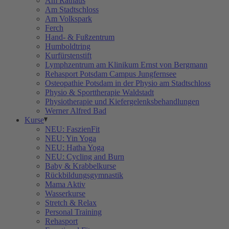
Am Rathaus
Am Stadtschloss
Am Volkspark
Ferch
Hand- & Fußzentrum
Humboldtring
Kurfürstenstift
Lymphzentrum am Klinikum Ernst von Bergmann
Rehasport Potsdam Campus Jungfernsee
Osteopathie Potsdam in der Physio am Stadtschloss
Physio & Sporttherapie Waldstadt
Physiotherapie und Kiefergelenksbehandlungen
Werner Alfred Bad
Kurse
NEU: FaszienFit
NEU: Yin Yoga
NEU: Hatha Yoga
NEU: Cycling and Burn
Baby & Krabbelkurse
Rückbildungsgymnastik
Mama Aktiv
Wasserkurse
Stretch & Relax
Personal Training
Rehasport