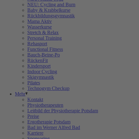
NEU: Cycling and Burn
Baby & Krabbelkurse
Rückbildungsgymnastik
Mama Aktiv
Wasserkurse
Stretch & Relax
Personal Training
Rehasport
Functional Fitness
Bauch-Beine-Po
RückenFit
Kindersport
Indoor Cycling
Skigymnastik
Pilates
Technogym Checkup
Mehr
Kontakt
Physiotherapeuten
Leitbild der Physiotherapie Potsdam
Preise
Ergotherapie Potsdam
Bad im Werner Alfred Bad
Karriere
Sponsoring