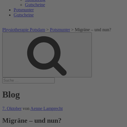
Gutscheine
Potsmunter
Gutscheine
Physiotherapie Potsdam
>
Potsmunter
>
Migräne – und nun?
Suche
Suche
nach:
Blog
Veröffentlicht
7. Oktober
von
Aenne Lamprecht
am
Migräne – und nun?