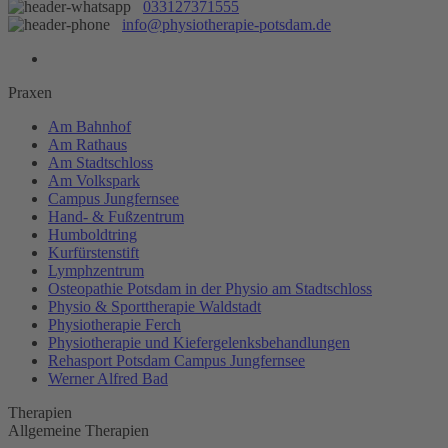
033127371555
info@physiotherapie-potsdam.de
Praxen
Am Bahnhof
Am Rathaus
Am Stadtschloss
Am Volkspark
Campus Jungfernsee
Hand- & Fußzentrum
Humboldtring
Kurfürstenstift
Lymphzentrum
Osteopathie Potsdam in der Physio am Stadtschloss
Physio & Sporttherapie Waldstadt
Physiotherapie Ferch
Physiotherapie und Kiefergelenksbehandlungen
Rehasport Potsdam Campus Jungfernsee
Werner Alfred Bad
Therapien
Allgemeine Therapien