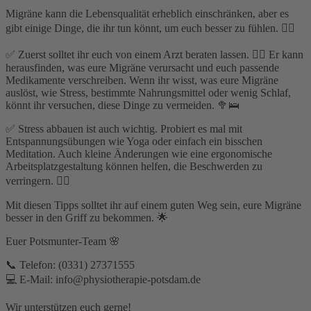
Migräne kann die Lebensqualität erheblich einschränken, aber es
gibt einige Dinge, die ihr tun könnt, um euch besser zu fühlen. 💆‍♀️
✅ Zuerst solltet ihr euch von einem Arzt beraten lassen. 👩‍⚕️ Er kann
herausfinden, was eure Migräne verursacht und euch passende
Medikamente verschreiben. Wenn ihr wisst, was eure Migräne
auslöst, wie Stress, bestimmte Nahrungsmittel oder wenig Schlaf,
könnt ihr versuchen, diese Dinge zu vermeiden. 🥦🛌
✅ Stress abbauen ist auch wichtig. Probiert es mal mit
Entspannungsübungen wie Yoga oder einfach ein bisschen
Meditation. Auch kleine Änderungen wie eine ergonomische
Arbeitsplatzgestaltung können helfen, die Beschwerden zu
verringern. 🧘‍♂️
Mit diesen Tipps solltet ihr auf einem guten Weg sein, eure Migräne
besser in den Griff zu bekommen. 🌟
Euer Potsmunter-Team 🌸
📞 Telefon: (0331) 27371555⁣
💻 E-Mail: info@physiotherapie-potsdam.de
Wir unterstützen euch gerne!