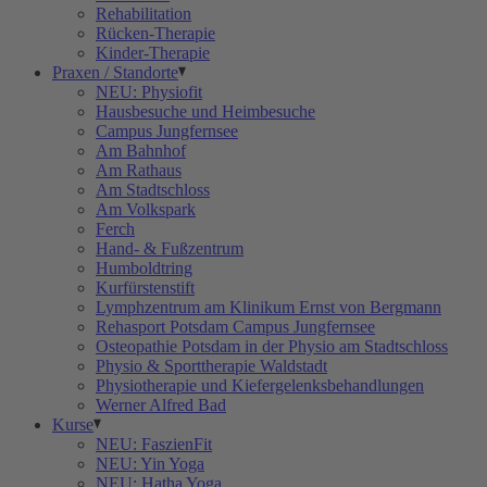
Rehabilitation
Rücken-Therapie
Kinder-Therapie
Praxen / Standorte
NEU: Physiofit
Hausbesuche und Heimbesuche
Campus Jungfernsee
Am Bahnhof
Am Rathaus
Am Stadtschloss
Am Volkspark
Ferch
Hand- & Fußzentrum
Humboldtring
Kurfürstenstift
Lymphzentrum am Klinikum Ernst von Bergmann
Rehasport Potsdam Campus Jungfernsee
Osteopathie Potsdam in der Physio am Stadtschloss
Physio & Sporttherapie Waldstadt
Physiotherapie und Kiefergelenksbehandlungen
Werner Alfred Bad
Kurse
NEU: FaszienFit
NEU: Yin Yoga
NEU: Hatha Yoga