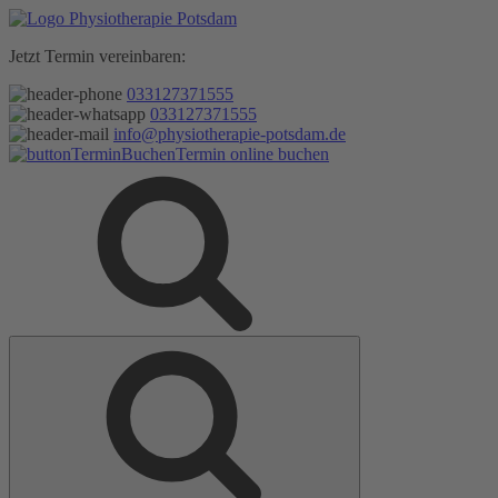
Zum
Inhalt
Jetzt Termin vereinbaren:
springen
033127371555
033127371555
info@physiotherapie-potsdam.de
Termin online buchen
Suche
Suche
nach: