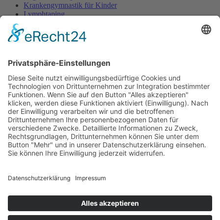
Krankengymnastik für Kinder
Lymphtaping
Rücken Therapie
Therapeutisches Klettern
Entspannungstraining
Aqua Fitness
FDM – Faszien-Distorsions-Modell
Zumba Gold
Rückbildungsgymnastik
Kinder Therapie
Krankengymnastik nach Vojta für Kinder
Krankengymnastik nach Bobath für Kinder
Krankengymnastik für Kinder
Therapeuten
Kontakt
Karriere
Förderung
Sponsoring
Potsdamer Adventsturmblasen
Gutscheine