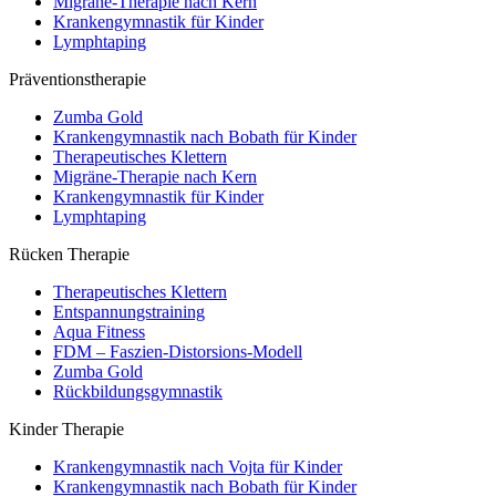
Migräne-Therapie nach Kern
Krankengymnastik für Kinder
Lymphtaping
Präventionstherapie
Zumba Gold
Krankengymnastik nach Bobath für Kinder
Therapeutisches Klettern
Migräne-Therapie nach Kern
Krankengymnastik für Kinder
Lymphtaping
Rücken Therapie
Therapeutisches Klettern
Entspannungstraining
Aqua Fitness
FDM – Faszien-Distorsions-Modell
Zumba Gold
Rückbildungsgymnastik
Kinder Therapie
Krankengymnastik nach Vojta für Kinder
Krankengymnastik nach Bobath für Kinder