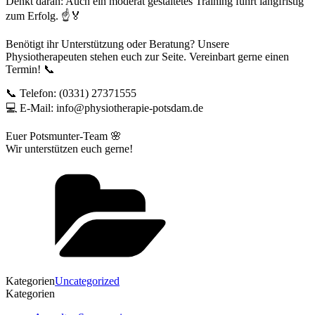
Denkt daran: Auch ein moderat gestaltetes Training führt langfristig
zum Erfolg. ☝️🏅
Benötigt ihr Unterstützung oder Beratung? Unsere
Physiotherapeuten stehen euch zur Seite. Vereinbart gerne einen
Termin! 📞
📞 Telefon: (0331) 27371555⁣
💻 E-Mail: info@physiotherapie-potsdam.de
Euer Potsmunter-Team 🌸
Wir unterstützen euch gerne!
Kategorien
Uncategorized
Kategorien