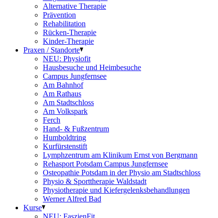
Alternative Therapie
Prävention
Rehabilitation
Rücken-Therapie
Kinder-Therapie
Praxen / Standorte
NEU: Physiofit
Hausbesuche und Heimbesuche
Campus Jungfernsee
Am Bahnhof
Am Rathaus
Am Stadtschloss
Am Volkspark
Ferch
Hand- & Fußzentrum
Humboldtring
Kurfürstenstift
Lymphzentrum am Klinikum Ernst von Bergmann
Rehasport Potsdam Campus Jungfernsee
Osteopathie Potsdam in der Physio am Stadtschloss
Physio & Sporttherapie Waldstadt
Physiotherapie und Kiefergelenksbehandlungen
Werner Alfred Bad
Kurse
NEU: FaszienFit