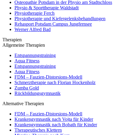
Osteopathie Potsdam in der Physio am Stadtschloss
Physio & Sporttherapie Waldstadt
Physiotherapie Ferch
Physiotherapie und Kiefergelenksbehandlungen
Rehasport Potsdam Campus Jungfernsee
Werner Alfred Bad
Therapien
Allgemeine Therapien
Entspannungstraining
Aqua Fitness
Entspannungstraining
Aqua Fitness
FDM – Faszien-Distorsions-Modell
Schmerztherapie nach Florian Hockenholz
Zumba Gold
Rückbildungsgymnastik
Alternative Therapien
FDM – Faszien-Distorsions-Modell
Krankengymnastik nach Vojta für Kinder
Krankengymnastik nach Bobath für Kinder
Therapeutisches Klettern