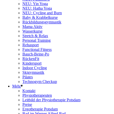
NEU: Yin Yoga
NEU: Hatha Yoga
NEU: Cycling and Burn
Baby & Krabbelkurse
Rückbildungsgymnastik
Mama Aktiv
Wasserkurse
Stretch & Relax
Personal Training
Rehasport
Functional Fitness
Bauch-Beine-Po
RückenFit
Kindersport
Indoor Cycling
Skigymnastik
Pilates
Technogym Checkup
Mehr
Kontakt
Physiotherapeuten
Leitbild der Physiotherapie Potsdam
Preise
Ergotherapie Potsdam
Bad im Werner Alfred Bad