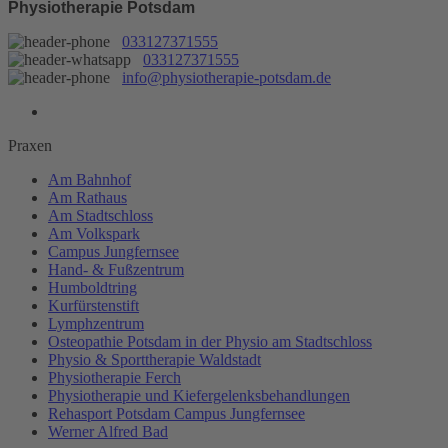
Physiotherapie Potsdam
033127371555
033127371555
info@physiotherapie-potsdam.de
Praxen
Am Bahnhof
Am Rathaus
Am Stadtschloss
Am Volkspark
Campus Jungfernsee
Hand- & Fußzentrum
Humboldtring
Kurfürstenstift
Lymphzentrum
Osteopathie Potsdam in der Physio am Stadtschloss
Physio & Sporttherapie Waldstadt
Physiotherapie Ferch
Physiotherapie und Kiefergelenksbehandlungen
Rehasport Potsdam Campus Jungfernsee
Werner Alfred Bad