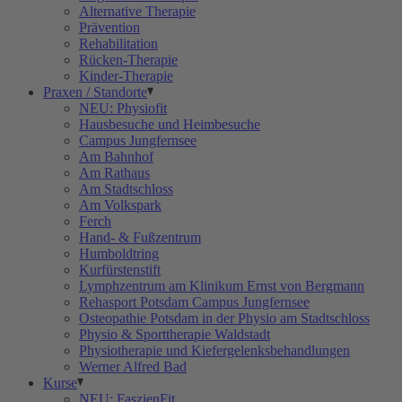
Alternative Therapie
Prävention
Rehabilitation
Rücken-Therapie
Kinder-Therapie
Praxen / Standorte
NEU: Physiofit
Hausbesuche und Heimbesuche
Campus Jungfernsee
Am Bahnhof
Am Rathaus
Am Stadtschloss
Am Volkspark
Ferch
Hand- & Fußzentrum
Humboldtring
Kurfürstenstift
Lymphzentrum am Klinikum Ernst von Bergmann
Rehasport Potsdam Campus Jungfernsee
Osteopathie Potsdam in der Physio am Stadtschloss
Physio & Sporttherapie Waldstadt
Physiotherapie und Kiefergelenksbehandlungen
Werner Alfred Bad
Kurse
NEU: FaszienFit