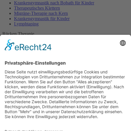
Krankengymnastik nach Bobath für Kinder
Therapeutisches Klettern
Migräne-Therapie nach Kern
Krankengymnastik für Kinder
Lymphtaping
Rücken Therapie
Therapeutisches Klettern
Entspannungstraining
Aqua Fitness
FDM – Faszien-Distorsions-Modell
Zumba Gold
Rückbildungsgymnastik
Kinder Therapie
Krankengymnastik nach Vojta für Kinder
Krankengymnastik nach Bobath für Kinder
Krankengymnastik für Kinder
Therapeuten
Kontakt
Karriere
Förderung