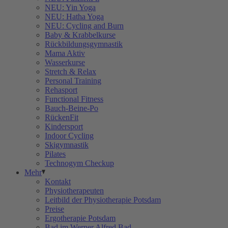
NEU: Yin Yoga
NEU: Hatha Yoga
NEU: Cycling and Burn
Baby & Krabbelkurse
Rückbildungsgymnastik
Mama Aktiv
Wasserkurse
Stretch & Relax
Personal Training
Rehasport
Functional Fitness
Bauch-Beine-Po
RückenFit
Kindersport
Indoor Cycling
Skigymnastik
Pilates
Technogym Checkup
Mehr
Kontakt
Physiotherapeuten
Leitbild der Physiotherapie Potsdam
Preise
Ergotherapie Potsdam
Bad im Werner Alfred Bad