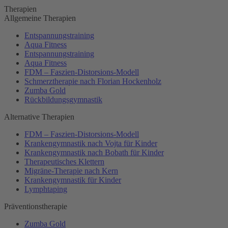
Therapien
Allgemeine Therapien
Entspannungstraining
Aqua Fitness
Entspannungstraining
Aqua Fitness
FDM – Faszien-Distorsions-Modell
Schmerztherapie nach Florian Hockenholz
Zumba Gold
Rückbildungsgymnastik
Alternative Therapien
FDM – Faszien-Distorsions-Modell
Krankengymnastik nach Vojta für Kinder
Krankengymnastik nach Bobath für Kinder
Therapeutisches Klettern
Migräne-Therapie nach Kern
Krankengymnastik für Kinder
Lymphtaping
Präventionstherapie
Zumba Gold