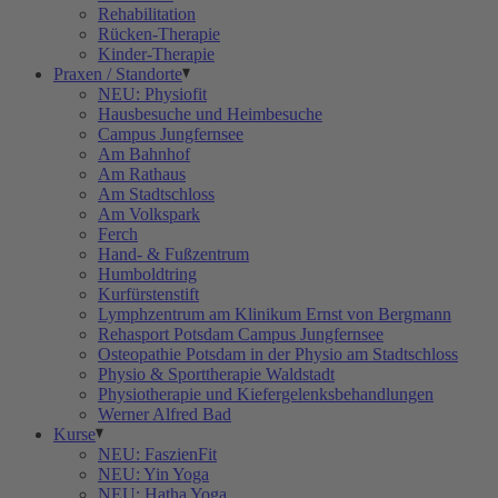
Rehabilitation
Rücken-Therapie
Kinder-Therapie
Praxen / Standorte
NEU: Physiofit
Hausbesuche und Heimbesuche
Campus Jungfernsee
Am Bahnhof
Am Rathaus
Am Stadtschloss
Am Volkspark
Ferch
Hand- & Fußzentrum
Humboldtring
Kurfürstenstift
Lymphzentrum am Klinikum Ernst von Bergmann
Rehasport Potsdam Campus Jungfernsee
Osteopathie Potsdam in der Physio am Stadtschloss
Physio & Sporttherapie Waldstadt
Physiotherapie und Kiefergelenksbehandlungen
Werner Alfred Bad
Kurse
NEU: FaszienFit
NEU: Yin Yoga
NEU: Hatha Yoga