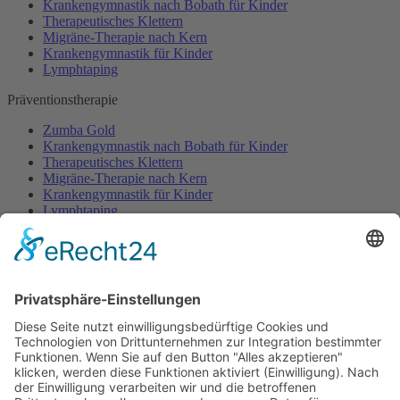
Krankengymnastik nach Bobath für Kinder
Therapeutisches Klettern
Migräne-Therapie nach Kern
Krankengymnastik für Kinder
Lymphtaping
Präventionstherapie
Zumba Gold
Krankengymnastik nach Bobath für Kinder
Therapeutisches Klettern
Migräne-Therapie nach Kern
Krankengymnastik für Kinder
Lymphtaping
Rücken Therapie
Therapeutisches Klettern
Entspannungstraining
Aqua Fitness
FDM – Faszien-Distorsions-Modell
Zumba Gold
Rückbildungsgymnastik
Kinder Therapie