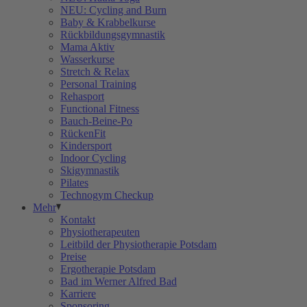
NEU: Cycling and Burn
Baby & Krabbelkurse
Rückbildungsgymnastik
Mama Aktiv
Wasserkurse
Stretch & Relax
Personal Training
Rehasport
Functional Fitness
Bauch-Beine-Po
RückenFit
Kindersport
Indoor Cycling
Skigymnastik
Pilates
Technogym Checkup
Mehr
Kontakt
Physiotherapeuten
Leitbild der Physiotherapie Potsdam
Preise
Ergotherapie Potsdam
Bad im Werner Alfred Bad
Karriere
Sponsoring