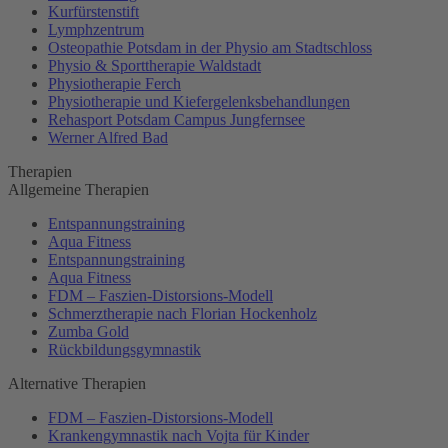
Kurfürstenstift
Lymphzentrum
Osteopathie Potsdam in der Physio am Stadtschloss
Physio & Sporttherapie Waldstadt
Physiotherapie Ferch
Physiotherapie und Kiefergelenksbehandlungen
Rehasport Potsdam Campus Jungfernsee
Werner Alfred Bad
Therapien
Allgemeine Therapien
Entspannungstraining
Aqua Fitness
Entspannungstraining
Aqua Fitness
FDM – Faszien-Distorsions-Modell
Schmerztherapie nach Florian Hockenholz
Zumba Gold
Rückbildungsgymnastik
Alternative Therapien
FDM – Faszien-Distorsions-Modell
Krankengymnastik nach Vojta für Kinder