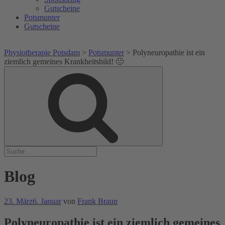
Gutscheine
Potsmunter
Gutscheine
Physiotherapie Potsdam
>
Potsmunter
>
Polyneuropathie ist ein
ziemlich gemeines Krankheitsbild! 🙁⁣
Suche
Suche
nach:
Blog
Veröffentlicht
23. März
6. Januar
von
Frank Braun
am
Polyneuropathie ist ein ziemlich gemeines