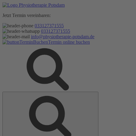
Zum
Inhalt
Jetzt Termin vereinbaren:
springen
033127371555
033127371555
info@physiotherapie-potsdam.de
Termin online buchen
Suche
Suche
nach: