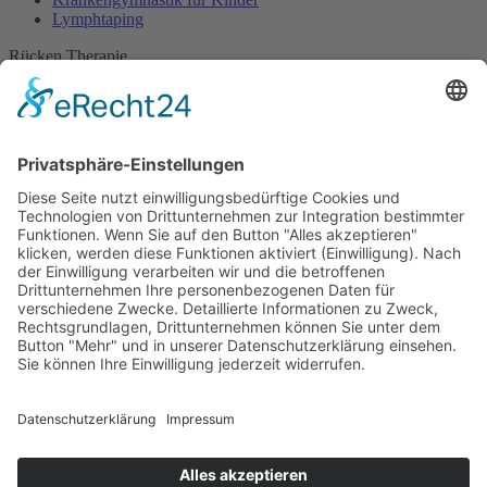
Lymphtaping
Rücken Therapie
Therapeutisches Klettern
Entspannungstraining
Aqua Fitness
FDM – Faszien-Distorsions-Modell
Zumba Gold
Rückbildungsgymnastik
Kinder Therapie
Krankengymnastik nach Vojta für Kinder
Krankengymnastik nach Bobath für Kinder
Krankengymnastik für Kinder
Therapeuten
Kontakt
Karriere
Förderung
Sponsoring
Potsdamer Adventsturmblasen
Gutscheine
Impressum