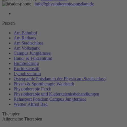
info@physiotherapie-potsdam.de
Praxen
Am Bahnhof
Am Rathaus
Am Stadtschloss
Am Volkspark
Campus Jungfernsee
Hand- & Fußzentrum
Humboldtring
Kurfürstenstift
Lymphzentrum
Osteopathie Potsdam in der Physio am Stadtschloss
Physio & Sporttherapie Waldstadt
Physiotherapie Ferch
Physiotherapie und Kiefergelenksbehandlungen
Rehasport Potsdam Campus Jungfernsee
Werner Alfred Bad
Therapien
Allgemeine Therapien