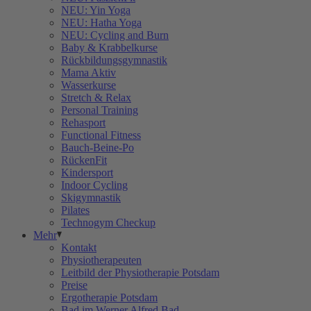
NEU: Yin Yoga
NEU: Hatha Yoga
NEU: Cycling and Burn
Baby & Krabbelkurse
Rückbildungsgymnastik
Mama Aktiv
Wasserkurse
Stretch & Relax
Personal Training
Rehasport
Functional Fitness
Bauch-Beine-Po
RückenFit
Kindersport
Indoor Cycling
Skigymnastik
Pilates
Technogym Checkup
Mehr
Kontakt
Physiotherapeuten
Leitbild der Physiotherapie Potsdam
Preise
Ergotherapie Potsdam
Bad im Werner Alfred Bad