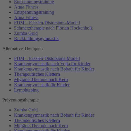
Entspannungstraining
Aqua Fitness
Entspannungstraining
Aqua Fitness
FDM – Faszien-Distorsions-Modell
Schmerztherapie nach Florian Hockenholz
Zumba Gold
Rückbildungsgymnastik
Alternative Therapien
FDM – Faszien-Distorsions-Modell
Krankengymnastik nach Vojta für Kinder
Krankengymnastik nach Bobath für Kinder
Therapeutisches Klettern
Migräne-Therapie nach Kern
Krankengymnastik für Kinder
Lymphtaping
Präventionstherapie
Zumba Gold
Krankengymnastik nach Bobath für Kinder
Therapeutisches Klettern
Migräne-Therapie nach Kern
Krankengymnastik für Kinder