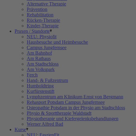
Alternative Therapie
Prävention
Rehabilitation
Rücken-Therapie
Kinder-Therapie
Praxen / Standorte
NEU: Physiofit
Hausbesuche und Heimbesuche
Campus Jungfernsee
Am Bahnhof
Am Rathaus
Am Stadtschloss
Am Volkspark
Ferch
Hand- & Fußzentrum
Humboldtring
Kurfürstenstift
Lymphzentrum am Klinikum Ernst von Bergmann
Rehasport Potsdam Campus Jungfernsee
Osteopathie Potsdam in der Physio am Stadtschloss
Physio & Sporttherapie Waldstadt
Physiotherapie und Kiefergelenksbehandlungen
Werner Alfred Bad
Kurse
NEU: FaszienFit