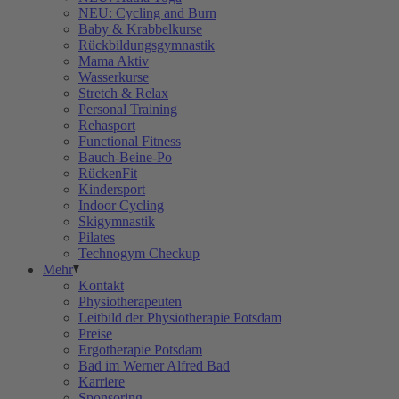
NEU: Cycling and Burn
Baby & Krabbelkurse
Rückbildungsgymnastik
Mama Aktiv
Wasserkurse
Stretch & Relax
Personal Training
Rehasport
Functional Fitness
Bauch-Beine-Po
RückenFit
Kindersport
Indoor Cycling
Skigymnastik
Pilates
Technogym Checkup
Mehr
Kontakt
Physiotherapeuten
Leitbild der Physiotherapie Potsdam
Preise
Ergotherapie Potsdam
Bad im Werner Alfred Bad
Karriere
Sponsoring