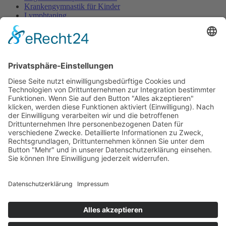
Krankengymnastik für Kinder
Lymphtaping
Rücken Therapie
Therapeutisches Klettern
Entspannungstraining
Aqua Fitness
FDM – Faszien-Distorsions-Modell
Zumba Gold
Rückbildungsgymnastik
Kinder Therapie
Krankengymnastik nach Vojta für Kinder
Krankengymnastik nach Bobath für Kinder
Krankengymnastik für Kinder
Therapeuten
Kontakt
Karriere
Förderung
Sponsoring
Potsdamer Adventsturmblasen
Gutscheine