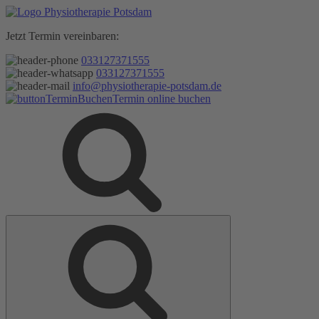
Zum
Inhalt
Jetzt Termin vereinbaren:
springen
033127371555
033127371555
info@physiotherapie-potsdam.de
Termin online buchen
Suche
Suche
nach: