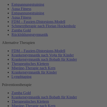
Entspannungstraining
Aqua Fitness
Entspannungstraining
Aqua Fitness
FDM – Faszien-Distorsions-Modell
Schmerztherapie nach Florian Hockenholz
Zumba Gold
Rückbildungsgymnastik
Alternative Therapien
FDM – Faszien-Distorsions-Modell
Krankengymnastik nach Vojta für Kinder
Krankengymnastik nach Bobath für Kinder
Therapeutisches Klettern
Migräne-Therapie nach Kern
Krankengymnastik für Kinder
Lymphtaping
Präventionstherapie
Zumba Gold
Krankengymnastik nach Bobath für Kinder
Therapeutisches Klettern
Migräne-Therapie nach Kern