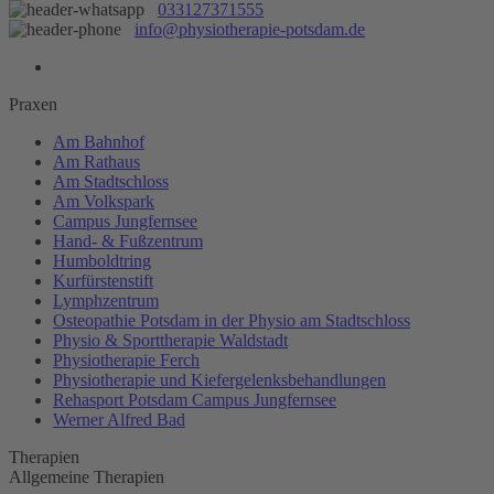
033127371555
info@physiotherapie-potsdam.de
Praxen
Am Bahnhof
Am Rathaus
Am Stadtschloss
Am Volkspark
Campus Jungfernsee
Hand- & Fußzentrum
Humboldtring
Kurfürstenstift
Lymphzentrum
Osteopathie Potsdam in der Physio am Stadtschloss
Physio & Sporttherapie Waldstadt
Physiotherapie Ferch
Physiotherapie und Kiefergelenksbehandlungen
Rehasport Potsdam Campus Jungfernsee
Werner Alfred Bad
Therapien
Allgemeine Therapien