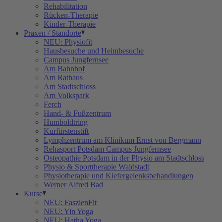
Rehabilitation
Rücken-Therapie
Kinder-Therapie
Praxen / Standorte
NEU: Physiofit
Hausbesuche und Heimbesuche
Campus Jungfernsee
Am Bahnhof
Am Rathaus
Am Stadtschloss
Am Volkspark
Ferch
Hand- & Fußzentrum
Humboldtring
Kurfürstenstift
Lymphzentrum am Klinikum Ernst von Bergmann
Rehasport Potsdam Campus Jungfernsee
Osteopathie Potsdam in der Physio am Stadtschloss
Physio & Sporttherapie Waldstadt
Physiotherapie und Kiefergelenksbehandlungen
Werner Alfred Bad
Kurse
NEU: FaszienFit
NEU: Yin Yoga
NEU: Hatha Yoga