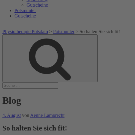
Gutscheine
Potsmunter
Gutscheine
Physiotherapie Potsdam
>
Potsmunter
>
So halten Sie sich fit!
Suche
Suche
nach:
Blog
Veröffentlicht
4. August
von
Aenne Lamprecht
am
So halten Sie sich fit!