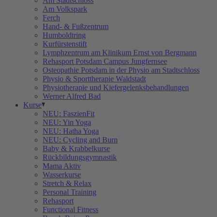
Am Stadtschloss
Am Volkspark
Ferch
Hand- & Fußzentrum
Humboldtring
Kurfürstenstift
Lymphzentrum am Klinikum Ernst von Bergmann
Rehasport Potsdam Campus Jungfernsee
Osteopathie Potsdam in der Physio am Stadtschloss
Physio & Sporttherapie Waldstadt
Physiotherapie und Kiefergelenksbehandlungen
Werner Alfred Bad
Kurse
NEU: FaszienFit
NEU: Yin Yoga
NEU: Hatha Yoga
NEU: Cycling and Burn
Baby & Krabbelkurse
Rückbildungsgymnastik
Mama Aktiv
Wasserkurse
Stretch & Relax
Personal Training
Rehasport
Functional Fitness