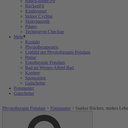
Bauch-Beine-Po
RückenFit
Kindersport
Indoor Cycling
Skigymnastik
Pilates
Technogym Checkup
Mehr
Kontakt
Physiotherapeuten
Leitbild der Physiotherapie Potsdam
Preise
Ergotherapie Potsdam
Bad im Werner Alfred Bad
Karriere
Sponsoring
Gutscheine
Potsmunter
Gutscheine
Physiotherapie Potsdam
>
Potsmunter
>
Starker Rücken, starkes Leb
Suche
Suche
nach: