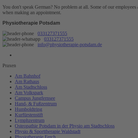
You don't speak German? No problem at all.
Some of our employees are
when making an appointment.
Physiotherapie Potsdam
033127371555
033127371555
info@physiotherapie-potsdam.de
Praxen
Am Bahnhof
Am Rathaus
Am Stadtschloss
Am Volkspark
Campus Jungfernsee
Hand- & Fußzentrum
Humboldtring
Kurfürstenstift
Lymphzentrum
Osteopathie Potsdam in der Physio am Stadtschloss
Physio & Sporttherapie Waldstadt
Physiotherapie Ferch