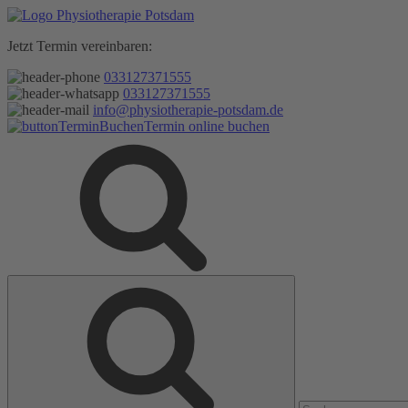
Zum
Inhalt
Jetzt Termin vereinbaren:
springen
033127371555
033127371555
info@physiotherapie-potsdam.de
Termin online buchen
Suche
Suche
nach: