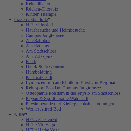
Rehabilitation
Rücken-Therapie
Kinder-Therapie
Praxen / Standorte
NEU: Physiofit
Hausbesuche und Heimbesuche
Campus Jungfernsee
Am Bahnhof
Am Rathaus
Am Stadtschloss
Am Volkspark
Ferch
Hand- & Fußzentrum
Humboldtring
Kurfürstenstift
Lymphzentrum am Klinikum Ernst von Bergmann
Rehasport Potsdam Campus Jungfernsee
Osteopathie Potsdam in der Physio am Stadtschloss
Physio & Sporttherapie Waldstadt
Physiotherapie und Kiefergelenksbehandlungen
Werner Alfred Bad
Kurse
NEU: FaszienFit
NEU: Yin Yoga
NEU: Hatha Yoga