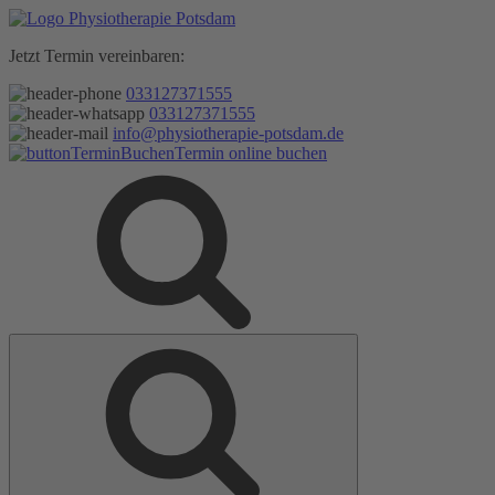
Zum
Inhalt
Jetzt Termin vereinbaren:
springen
033127371555
033127371555
info@physiotherapie-potsdam.de
Termin online buchen
Suche
Suche
nach: