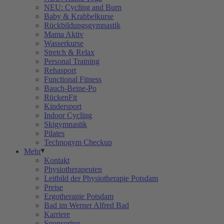
NEU: Cycling and Burn
Baby & Krabbelkurse
Rückbildungsgymnastik
Mama Aktiv
Wasserkurse
Stretch & Relax
Personal Training
Rehasport
Functional Fitness
Bauch-Beine-Po
RückenFit
Kindersport
Indoor Cycling
Skigymnastik
Pilates
Technogym Checkup
Mehr
Kontakt
Physiotherapeuten
Leitbild der Physiotherapie Potsdam
Preise
Ergotherapie Potsdam
Bad im Werner Alfred Bad
Karriere
Sponsoring