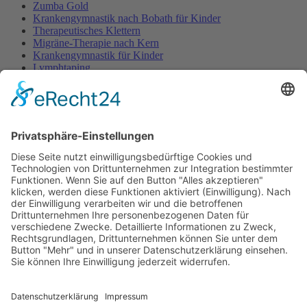
Zumba Gold
Krankengymnastik nach Bobath für Kinder
Therapeutisches Klettern
Migräne-Therapie nach Kern
Krankengymnastik für Kinder
Lymphtaping
Rücken Therapie
Therapeutisches Klettern
Entspannungstraining
Aqua Fitness
FDM – Faszien-Distorsions-Modell
Zumba Gold
Rückbildungsgymnastik
Kinder Therapie
Krankengymnastik nach Vojta für Kinder
Krankengymnastik nach Bobath für Kinder
Krankengymnastik für Kinder
Therapeuten
Kontakt
Karriere