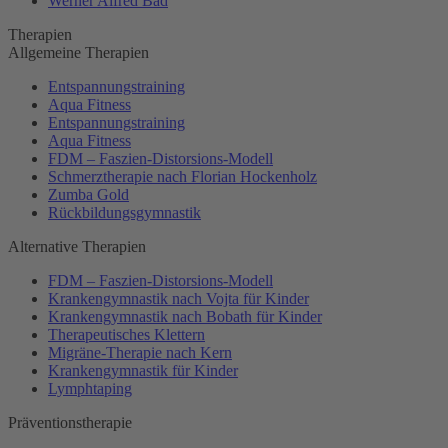
Werner Alfred Bad
Therapien
Allgemeine Therapien
Entspannungstraining
Aqua Fitness
Entspannungstraining
Aqua Fitness
FDM – Faszien-Distorsions-Modell
Schmerztherapie nach Florian Hockenholz
Zumba Gold
Rückbildungsgymnastik
Alternative Therapien
FDM – Faszien-Distorsions-Modell
Krankengymnastik nach Vojta für Kinder
Krankengymnastik nach Bobath für Kinder
Therapeutisches Klettern
Migräne-Therapie nach Kern
Krankengymnastik für Kinder
Lymphtaping
Präventionstherapie