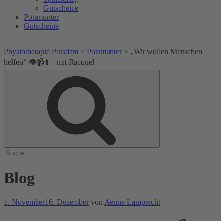
Gutscheine
Potsmunter
Gutscheine
Physiotherapie Potsdam
>
Potsmunter
>
„Wir wollen Menschen
helfen“ 👁️📹⬆️ – mit Racquel
Suche
Suche
nach:
Blog
Veröffentlicht
1. November
16. Dezember
von
Aenne Lamprecht
am