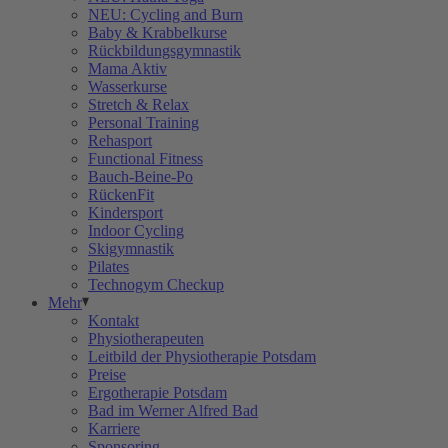
NEU: Cycling and Burn
Baby & Krabbelkurse
Rückbildungsgymnastik
Mama Aktiv
Wasserkurse
Stretch & Relax
Personal Training
Rehasport
Functional Fitness
Bauch-Beine-Po
RückenFit
Kindersport
Indoor Cycling
Skigymnastik
Pilates
Technogym Checkup
Mehr
Kontakt
Physiotherapeuten
Leitbild der Physiotherapie Potsdam
Preise
Ergotherapie Potsdam
Bad im Werner Alfred Bad
Karriere
Sponsoring