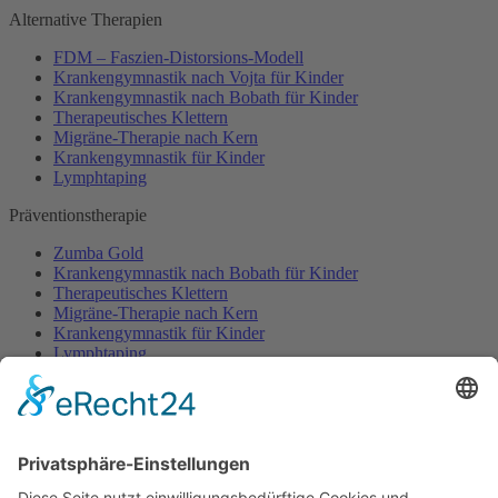
Alternative Therapien
FDM – Faszien-Distorsions-Modell
Krankengymnastik nach Vojta für Kinder
Krankengymnastik nach Bobath für Kinder
Therapeutisches Klettern
Migräne-Therapie nach Kern
Krankengymnastik für Kinder
Lymphtaping
Präventionstherapie
Zumba Gold
Krankengymnastik nach Bobath für Kinder
Therapeutisches Klettern
Migräne-Therapie nach Kern
Krankengymnastik für Kinder
Lymphtaping
Rücken Therapie
Therapeutisches Klettern
Entspannungstraining
Aqua Fitness
FDM – Faszien-Distorsions-Modell