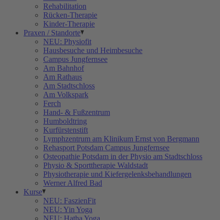
Rehabilitation
Rücken-Therapie
Kinder-Therapie
Praxen / Standorte
NEU: Physiofit
Hausbesuche und Heimbesuche
Campus Jungfernsee
Am Bahnhof
Am Rathaus
Am Stadtschloss
Am Volkspark
Ferch
Hand- & Fußzentrum
Humboldtring
Kurfürstenstift
Lymphzentrum am Klinikum Ernst von Bergmann
Rehasport Potsdam Campus Jungfernsee
Osteopathie Potsdam in der Physio am Stadtschloss
Physio & Sporttherapie Waldstadt
Physiotherapie und Kiefergelenksbehandlungen
Werner Alfred Bad
Kurse
NEU: FaszienFit
NEU: Yin Yoga
NEU: Hatha Yoga