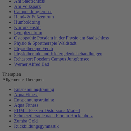
Am Stadtschloss
Am Volkspark
Campus Jungfernsee
Hand- & Fußzentrum
Humboldtring
Kurfürstenstift
Lymphzentrum
Osteopathie Potsdam in der Physio am Stadtschloss
Physio & Sporttherapie Waldstadt
Physiotherapie Ferch
Physiotherapie und Kiefergelenksbehandlungen
Rehasport Potsdam Campus Jungfernsee
Werner Alfred Bad
Therapien
Allgemeine Therapien
Entspannungstraining
Aqua Fitness
Entspannungstraining
Aqua Fitness
FDM – Faszien-Distorsions-Modell
Schmerztherapie nach Florian Hockenholz
Zumba Gold
Rückbildungsgymnastik