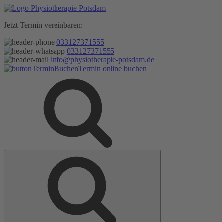
Zum
Inhalt
Jetzt Termin vereinbaren:
springen
033127371555
033127371555
info@physiotherapie-potsdam.de
Termin online buchen
Suche
Suche
nach: