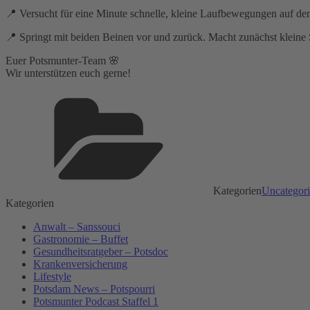
📍 Versucht für eine Minute schnelle, kleine Laufbewegungen auf de
📍 Springt mit beiden Beinen vor und zurück. Macht zunächst kleine 
Euer Potsmunter-Team 🌸
Wir unterstützen euch gerne!
Kategorien
Uncategor
Kategorien
Anwalt – Sanssouci
Gastronomie – Buffet
Gesundheitsratgeber – Potsdoc
Krankenversicherung
Lifestyle
Potsdam News – Potspourri
Potsmunter Podcast Staffel 1