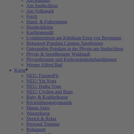
Am Rathaus
Am Stadtschloss
Am Volkspark
Ferch
Hand- & Fußzentrum
Humboldtring
Kurfürstenstift
Lymphzentrum am Klinikum Ernst von Bergmann
Rehasport Potsdam Campus Jungfernsee
Osteopathie Potsdam in der Physio am Stadtschloss
Physio & Sporttherapie Waldstadt
Physiotherapie und Kiefergelenksbehandlungen
Werner Alfred Bad
Kurse
NEU: FaszienFit
NEU: Yin Yoga
NEU: Hatha Yoga
NEU: Cycling and Burn
Baby & Krabbelkurse
Rückbildungsgymnastik
Mama Aktiv
Wasserkurse
Stretch & Relax
Personal Training
Rehasport