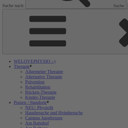
Suche nach:
Suche
WELOVEPHYSIO :-)
Therapie
Allgemeine Therapie
Alternative Therapie
Prävention
Rehabilitation
Rücken-Therapie
Kinder-Therapie
Praxen / Standorte
NEU: Physiofit
Hausbesuche und Heimbesuche
Campus Jungfernsee
Am Bahnhof