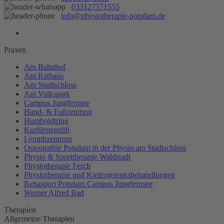
033127371555
info@physiotherapie-potsdam.de
Praxen
Am Bahnhof
Am Rathaus
Am Stadtschloss
Am Volkspark
Campus Jungfernsee
Hand- & Fußzentrum
Humboldtring
Kurfürstenstift
Lymphzentrum
Osteopathie Potsdam in der Physio am Stadtschloss
Physio & Sporttherapie Waldstadt
Physiotherapie Ferch
Physiotherapie und Kiefergelenksbehandlungen
Rehasport Potsdam Campus Jungfernsee
Werner Alfred Bad
Therapien
Allgemeine Therapien