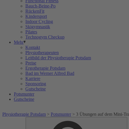
Functional Fitness
Bauch-Beine-Po
RückenFit
Kindersport
Indoor Cycling
Skigymnastik
Pilates
Technogym Checkup
Mehr
Kontakt
Physiotherapeuten
Leitbild der Physiotherapie Potsdam
Preise
Ergotherapie Potsdam
Bad im Werner Alfred Bad
Karriere
Sponsoring
Gutscheine
Potsmunter
Gutscheine
Physiotherapie Potsdam
>
Potsmunter
>
3 Übungen auf dem Mini-Tr