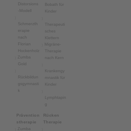
Distorsions
Bobath für
-Modell
Kinder
Schmerzth
Therapeuti
erapie
sches
nach
Klettern
Florian
Migräne-
Hockenholz
Therapie
Zumba
nach Kern
Gold
Krankengy
Rückbildun
mnastik für
gsgymnasti
Kinder
k
Lymphtapin
g
Prävention
Rücken
stherapie
Therapie
Zumba