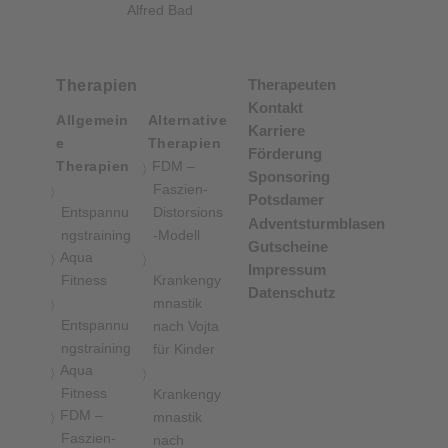
Alfred Bad
Therapeuten
Therapien
Kontakt
Allgemein
Alternative
Karriere
e
Therapien
Förderung
Therapien
FDM –
Sponsoring
Faszien-
Potsdamer
Entspannu
Distorsions
Adventsturmblasen
ngstraining
-Modell
Gutscheine
Aqua
Impressum
Fitness
Krankengy
Datenschutz
mnastik
Entspannu
nach Vojta
ngstraining
für Kinder
Aqua
Fitness
Krankengy
FDM –
mnastik
Faszien-
nach