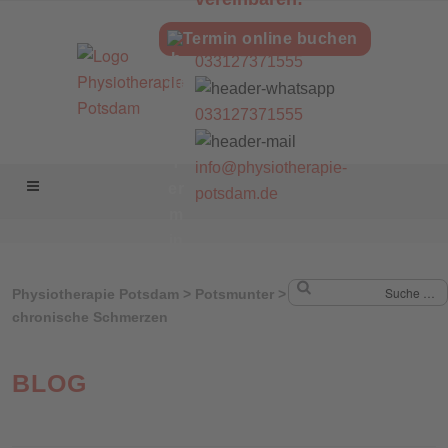
Zum
Inhalt
Termin online buchen
springen
033127371555
033127371555
info@physiotherapie-
potsdam.de
Physiotherapie Potsdam
>
Potsmunter
>
5 Fakten über
Suche
chronische Schmerzen
BLOG