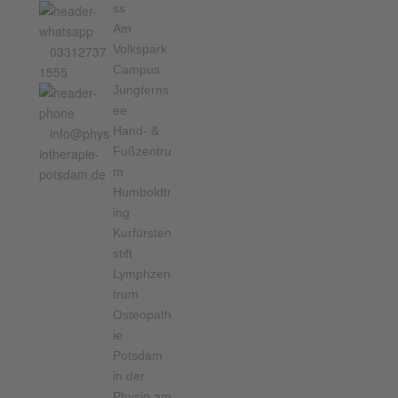
ss
Am
Volkspark
03312737
Campus
1555
Jungferns
ee
Hand- &
info@phys
Fußzentru
iotherapie-
m
potsdam.de
Humboldtr
ing
Kurfürsten
stift
Lymphzen
trum
Osteopath
ie
Potsdam
in der
Physio am