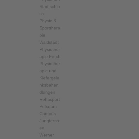
Stadtschlo
ss
Physio &
Sportthera
pie
Waldstadt
Physiother
apie Ferch
Physiother
apie und
Kiefergele
nksbehan
dlungen
Rehasport
Potsdam
Campus
Jungferns
ee
Werner