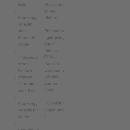
Gold
Therapeuti
sches
Krankengy
Klettern
mnastik
nach
Entspannu
Bobath für
ngstraining
Aqua
Kinder
Fitness
FDM –
Therapeuti
Faszien-
sches
Distorsions
Klettern
Migräne-
-Modell
Zumba
Therapie
Gold
nach Kern
Rückbildun
Krankengy
gsgymnasti
mnastik für
k
Kinder
Lymphtapin