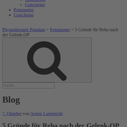
Gutscheine
Potsmunter
Gutscheine
Physiotherapie Potsdam
>
Potsmunter
>
5 Gründe für Reha nach
der Gelenk-OP
Suche
Suche
nach:
Blog
Veröffentlicht
7. Oktober
von
Aenne Lamprecht
am
5 Gründe für Reha nach der Gelenk-OP