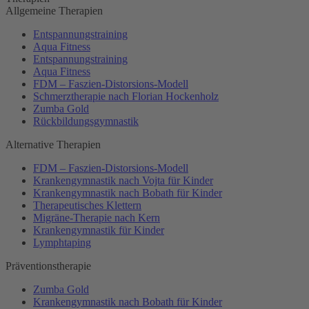
Allgemeine Therapien
Entspannungstraining
Aqua Fitness
Entspannungstraining
Aqua Fitness
FDM – Faszien-Distorsions-Modell
Schmerztherapie nach Florian Hockenholz
Zumba Gold
Rückbildungsgymnastik
Alternative Therapien
FDM – Faszien-Distorsions-Modell
Krankengymnastik nach Vojta für Kinder
Krankengymnastik nach Bobath für Kinder
Therapeutisches Klettern
Migräne-Therapie nach Kern
Krankengymnastik für Kinder
Lymphtaping
Präventionstherapie
Zumba Gold
Krankengymnastik nach Bobath für Kinder