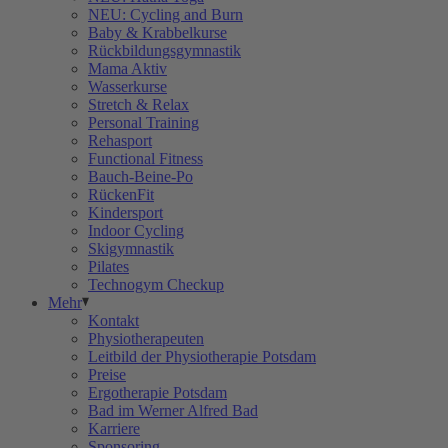
NEU: Cycling and Burn
Baby & Krabbelkurse
Rückbildungsgymnastik
Mama Aktiv
Wasserkurse
Stretch & Relax
Personal Training
Rehasport
Functional Fitness
Bauch-Beine-Po
RückenFit
Kindersport
Indoor Cycling
Skigymnastik
Pilates
Technogym Checkup
Mehr
Kontakt
Physiotherapeuten
Leitbild der Physiotherapie Potsdam
Preise
Ergotherapie Potsdam
Bad im Werner Alfred Bad
Karriere
Sponsoring