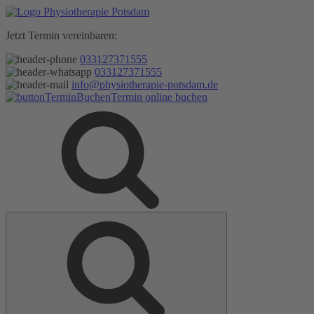
Zum
Inhalt
Jetzt Termin vereinbaren:
springen
033127371555
033127371555
info@physiotherapie-potsdam.de
Termin online buchen
Suche
Suche
nach: