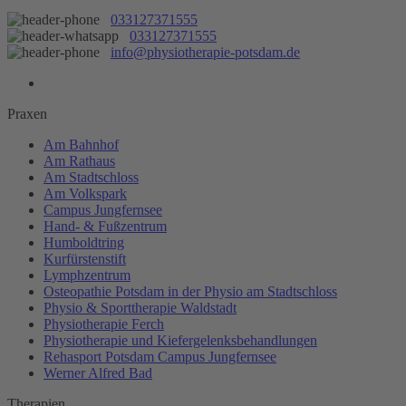
033127371555
033127371555
info@physiotherapie-potsdam.de
Praxen
Am Bahnhof
Am Rathaus
Am Stadtschloss
Am Volkspark
Campus Jungfernsee
Hand- & Fußzentrum
Humboldtring
Kurfürstenstift
Lymphzentrum
Osteopathie Potsdam in der Physio am Stadtschloss
Physio & Sporttherapie Waldstadt
Physiotherapie Ferch
Physiotherapie und Kiefergelenksbehandlungen
Rehasport Potsdam Campus Jungfernsee
Werner Alfred Bad
Therapien