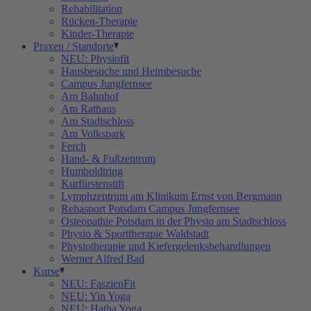
Rehabilitation
Rücken-Therapie
Kinder-Therapie
Praxen / Standorte
NEU: Physiofit
Hausbesuche und Heimbesuche
Campus Jungfernsee
Am Bahnhof
Am Rathaus
Am Stadtschloss
Am Volkspark
Ferch
Hand- & Fußzentrum
Humboldtring
Kurfürstenstift
Lymphzentrum am Klinikum Ernst von Bergmann
Rehasport Potsdam Campus Jungfernsee
Osteopathie Potsdam in der Physio am Stadtschloss
Physio & Sporttherapie Waldstadt
Physiotherapie und Kiefergelenksbehandlungen
Werner Alfred Bad
Kurse
NEU: FaszienFit
NEU: Yin Yoga
NEU: Hatha Yoga