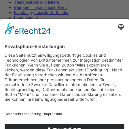
Therapeutisches Klettern
Migräne-Therapie nach Kern
Krankengymnastik für Kinder
Lymphtaping
Rücken Therapie
Therapeutisches Klettern
Entspannungstraining
Aqua Fitness
FDM – Faszien-Distorsions-Modell
Zumba Gold
Rückbildungsgymnastik
Kinder Therapie
Krankengymnastik nach Vojta für Kinder
Krankengymnastik nach Bobath für Kinder
Krankengymnastik für Kinder
Therapeuten
Kontakt
Karriere
Förderung
Sponsoring
Potsdamer Adventsturmblasen