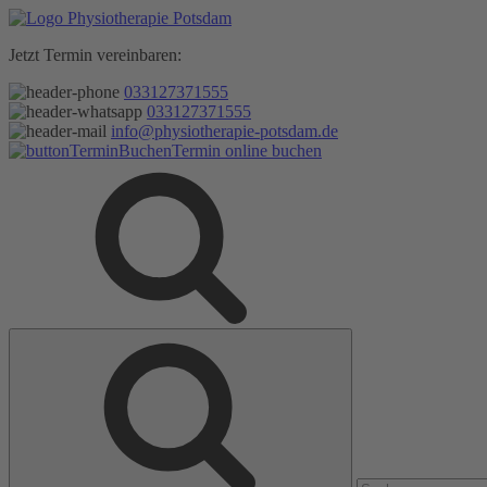
Zum
Inhalt
Jetzt Termin vereinbaren:
springen
033127371555
033127371555
info@physiotherapie-potsdam.de
Termin online buchen
Suche
Suche
nach: