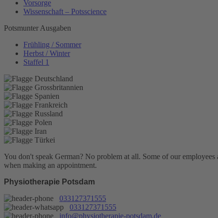
Vorsorge
Wissenschaft – Potsscience
Potsmunter Ausgaben
Frühling / Sommer
Herbst / Winter
Staffel 1
You don't speak German? No problem at all.
Some of our employees are
when making an appointment.
Physiotherapie Potsdam
033127371555
033127371555
info@physiotherapie-potsdam.de