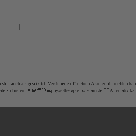
 sich auch als gesetzlich Versicherte:r für einen Akuttermin melden ka
ite zu finden. 👩‍💻🧑🏻‍💻physiotherapie-potsdam.de 👉🏼Alternativ ka