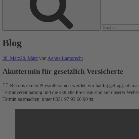
Blog
Veröffentlicht
28. März
28. März
von
Aenne Lamprecht
am
Akuttermin für gesetzlich Versicherte
👉🏼 Bei uns in den Physiotherapien werden wir häufig gefragt, ob man
Terminvereinbarung und die aktuelle Preisliste sind auf unserer Webse
Termin ausmachen, unter 0331 97 93 66 90 ☎️