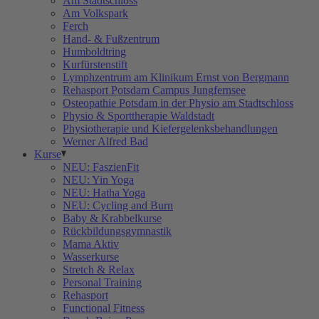
Am Stadtschloss
Am Volkspark
Ferch
Hand- & Fußzentrum
Humboldtring
Kurfürstenstift
Lymphzentrum am Klinikum Ernst von Bergmann
Rehasport Potsdam Campus Jungfernsee
Osteopathie Potsdam in der Physio am Stadtschloss
Physio & Sporttherapie Waldstadt
Physiotherapie und Kiefergelenksbehandlungen
Werner Alfred Bad
Kurse
NEU: FaszienFit
NEU: Yin Yoga
NEU: Hatha Yoga
NEU: Cycling and Burn
Baby & Krabbelkurse
Rückbildungsgymnastik
Mama Aktiv
Wasserkurse
Stretch & Relax
Personal Training
Rehasport
Functional Fitness