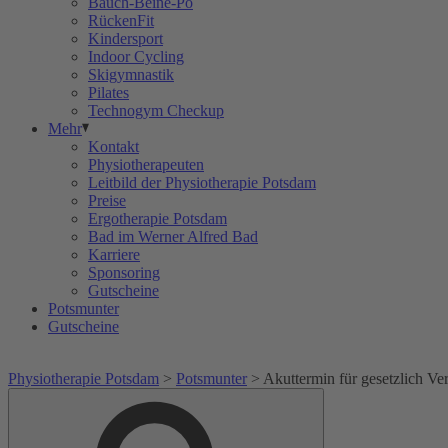
Bauch-Beine-Po
RückenFit
Kindersport
Indoor Cycling
Skigymnastik
Pilates
Technogym Checkup
Mehr
Kontakt
Physiotherapeuten
Leitbild der Physiotherapie Potsdam
Preise
Ergotherapie Potsdam
Bad im Werner Alfred Bad
Karriere
Sponsoring
Gutscheine
Potsmunter
Gutscheine
Physiotherapie Potsdam
>
Potsmunter
>
Akuttermin für gesetzlich Ver
Suche
Suche
nach: