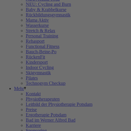
NEU: Cycling and Burn
Baby & Krabbelkurse
Rückbildungsgymnastik
Mama Aktiv
Wasserkurse
Stretch & Relax
Personal Training
Rehasport
Functional Fitness
Bauch-Beine-Po
RückenFit
Kindersport
Indoor Cycling
Skigymnastik
Pilates
Technogym Checkup
Mehr
Kontakt
Physiotherapeuten
Leitbild der Physiotherapie Potsdam
Preise
Ergotherapie Potsdam
Bad im Werner Alfred Bad
Karriere
Sponsoring