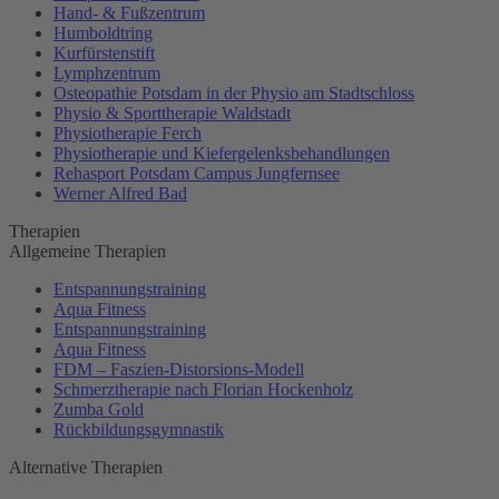
Hand- & Fußzentrum
Humboldtring
Kurfürstenstift
Lymphzentrum
Osteopathie Potsdam in der Physio am Stadtschloss
Physio & Sporttherapie Waldstadt
Physiotherapie Ferch
Physiotherapie und Kiefergelenksbehandlungen
Rehasport Potsdam Campus Jungfernsee
Werner Alfred Bad
Therapien
Allgemeine Therapien
Entspannungstraining
Aqua Fitness
Entspannungstraining
Aqua Fitness
FDM – Faszien-Distorsions-Modell
Schmerztherapie nach Florian Hockenholz
Zumba Gold
Rückbildungsgymnastik
Alternative Therapien