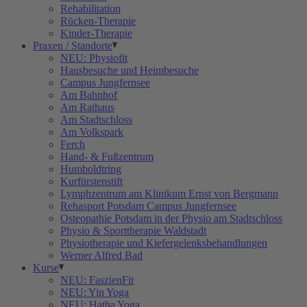
Rehabilitation
Rücken-Therapie
Kinder-Therapie
Praxen / Standorte
NEU: Physiofit
Hausbesuche und Heimbesuche
Campus Jungfernsee
Am Bahnhof
Am Rathaus
Am Stadtschloss
Am Volkspark
Ferch
Hand- & Fußzentrum
Humboldtring
Kurfürstenstift
Lymphzentrum am Klinikum Ernst von Bergmann
Rehasport Potsdam Campus Jungfernsee
Osteopathie Potsdam in der Physio am Stadtschloss
Physio & Sporttherapie Waldstadt
Physiotherapie und Kiefergelenksbehandlungen
Werner Alfred Bad
Kurse
NEU: FaszienFit
NEU: Yin Yoga
NEU: Hatha Yoga