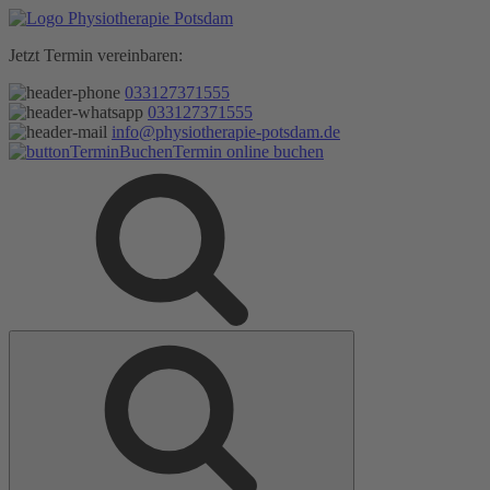
Zum
Inhalt
Jetzt Termin vereinbaren:
springen
033127371555
033127371555
info@physiotherapie-potsdam.de
Termin online buchen
Suche
Suche
nach: