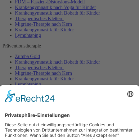
FDM – Faszien-Distorsions-Modell
Krankengymnastik nach Vojta für Kinder
Krankengymnastik nach Bobath für Kinder
Therapeutisches Klettern
Migräne-Therapie nach Kern
Krankengymnastik für Kinder
Lymphtaping
Präventionstherapie
Zumba Gold
Krankengymnastik nach Bobath für Kinder
Therapeutisches Klettern
Migräne-Therapie nach Kern
Krankengymnastik für Kinder
Lymphtaping
Rücken Therapie
Therapeutisches Klettern
Entspannungstraining
Aqua Fitness
FDM – Faszien-Distorsions-Modell
Zumba Gold
Rückbildungsgymnastik