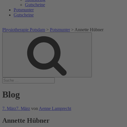
Gutscheine
Potsmunter
Gutscheine
Physiotherapie Potsdam
>
Potsmunter
>
Annette Hübner
Suche
Suche
nach:
Blog
Veröffentlicht
7. März
7. März
von
Aenne Lamprecht
am
Annette Hübner