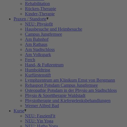
Rehabilitation
Rücken-Therapie
Kinder-Therapie
Praxen / Standorte
NEU: Physiofit
Hausbesuche und Heimbesuche
Campus Jungfernsee
Am Bahnhof
Am Rathaus
Am Stadtschloss
Am Volkspark
Ferch
Hand- & Fußzentrum
Humboldtring
Kurfürstenstift
Lymphzentrum am Klinikum Ernst von Bergmann
Rehasport Potsdam Campus Jungfernsee
Osteopathie Potsdam in der Physio am Stadtschloss
Physio & Sporttherapie Waldstadt
Physiotherapie und Kiefergelenksbehandlungen
Werner Alfred Bad
Kurse
NEU: FaszienFit
NEU: Yin Yoga
NEU: Hatha Yoga