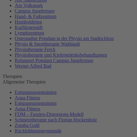
Am Volkspark
Campus Jungfernsee
Hand- & Fußzentrum
Humboldtring
Kurfürstenstift
Lymphzentrum
Osteopathie Potsdam in der Physio am Stadtschloss
Physio & Sporttherapie Waldstadt
Physiotherapie Ferch
Physiotherapie und Kiefergelenksbehandlungen
Rehasport Potsdam Campus Jungfernsee
Werner Alfred Bad
Therapien
Allgemeine Therapien
Entspannungstraining
Aqua Fitness
Entspannungstraining
Aqua Fitness
FDM – Faszien-Distorsions-Modell
Schmerztherapie nach Florian Hockenholz
Zumba Gold
Rückbildungsgymnastik