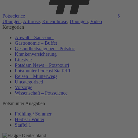
Potsscience
5
Übungen
,
Arthrose
,
Kniearthrose
,
Übungen
,
Video
Kategorien
Anwalt – Sanssouci
Gastronomie – Buffet
Gesundheitsratgeber – Potsdoc
Krankenversicherung
Lifestyle
Potsdam News – Potspourri
Potsmunter Podcast Staffel 1
Reisen – Munterwegs
Uncategorized
Vorsorge
Wissenschaft – Potsscience
Potsmunter Ausgaben
Frühling / Sommer
Herbst / Winter
Staffel 1