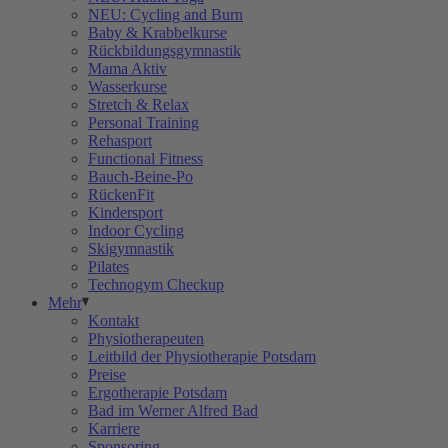
NEU: Cycling and Burn
Baby & Krabbelkurse
Rückbildungsgymnastik
Mama Aktiv
Wasserkurse
Stretch & Relax
Personal Training
Rehasport
Functional Fitness
Bauch-Beine-Po
RückenFit
Kindersport
Indoor Cycling
Skigymnastik
Pilates
Technogym Checkup
Mehr
Kontakt
Physiotherapeuten
Leitbild der Physiotherapie Potsdam
Preise
Ergotherapie Potsdam
Bad im Werner Alfred Bad
Karriere
Sponsoring