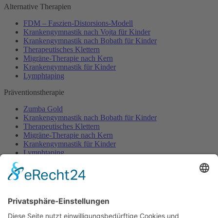
Alternative Therapien
FDM – Faszien-Distorsions-Modell
Krankengymnastik nach Vojta für Kinder
Krankengymnastik nach Bobath für Kinder
Therapeutisches Klettern
Migräne-Therapie nach Kern
Krankengymnastik für Kinder
Lymphtaping
Präventionstherapie
Zumba Gold
Krankengymnastik nach Bobath für Kinder
Therapeutisches Klettern
Migräne-Therapie nach Kern
Krankengymnastik für Kinder
Lymphtaping
Rücken Therapie
Therapeutisches Klettern
Entspannungstraining
Aqua Fitness
FDM – Faszien-Distorsions-Modell