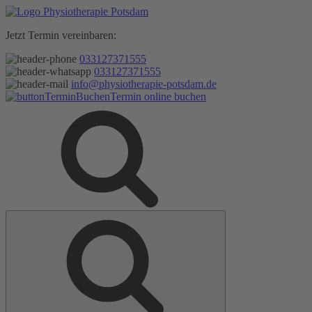
Zum
Inhalt
Jetzt Termin vereinbaren:
springen
033127371555
033127371555
info@physiotherapie-potsdam.de
Termin online buchen
Suche
Suche
nach: