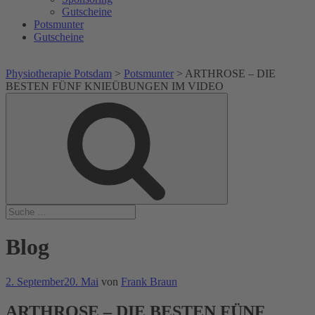
Gutscheine
Potsmunter
Gutscheine
Physiotherapie Potsdam
>
Potsmunter
>
ARTHROSE – DIE
BESTEN FÜNF KNIEÜBUNGEN IM VIDEO
Suche
Suche
nach:
Blog
Veröffentlicht
2. September
20. Mai
von
Frank Braun
am
ARTHROSE – DIE BESTEN FÜNF