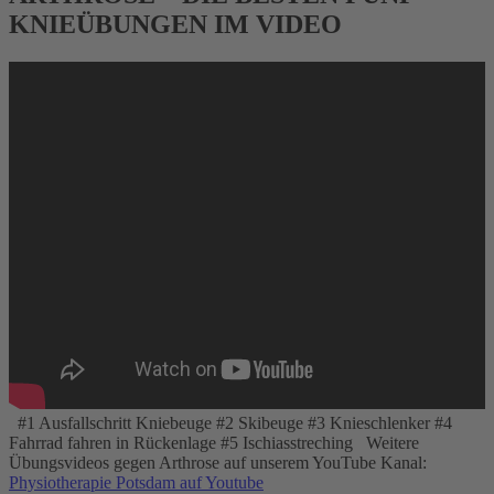
KNIEÜBUNGEN IM VIDEO
#1 Ausfallschritt Kniebeuge #2 Skibeuge #3 Knieschlenker #4
Fahrrad fahren in Rückenlage #5 Ischiasstreching Weitere
Übungsvideos gegen Arthrose auf unserem YouTube Kanal:
Physiotherapie Potsdam auf Youtube