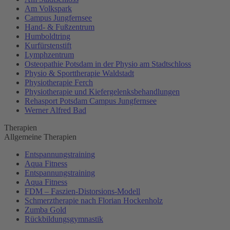
Am Volkspark
Campus Jungfernsee
Hand- & Fußzentrum
Humboldtring
Kurfürstenstift
Lymphzentrum
Osteopathie Potsdam in der Physio am Stadtschloss
Physio & Sporttherapie Waldstadt
Physiotherapie Ferch
Physiotherapie und Kiefergelenksbehandlungen
Rehasport Potsdam Campus Jungfernsee
Werner Alfred Bad
Therapien
Allgemeine Therapien
Entspannungstraining
Aqua Fitness
Entspannungstraining
Aqua Fitness
FDM – Faszien-Distorsions-Modell
Schmerztherapie nach Florian Hockenholz
Zumba Gold
Rückbildungsgymnastik