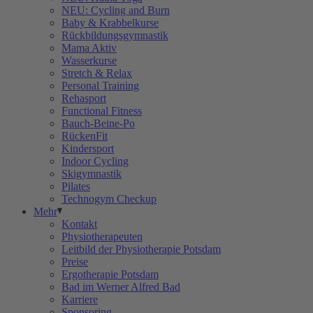
NEU: Cycling and Burn
Baby & Krabbelkurse
Rückbildungsgymnastik
Mama Aktiv
Wasserkurse
Stretch & Relax
Personal Training
Rehasport
Functional Fitness
Bauch-Beine-Po
RückenFit
Kindersport
Indoor Cycling
Skigymnastik
Pilates
Technogym Checkup
Mehr
Kontakt
Physiotherapeuten
Leitbild der Physiotherapie Potsdam
Preise
Ergotherapie Potsdam
Bad im Werner Alfred Bad
Karriere
Sponsoring