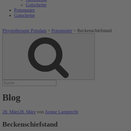
Gutscheine
Potsmunter
Gutscheine
Physiotherapie Potsdam
>
Potsmunter
>
Beckenschiefstand
Suche
Suche
nach:
Blog
Veröffentlicht
28. März
28. März
von
Aenne Lamprecht
am
Beckenschiefstand