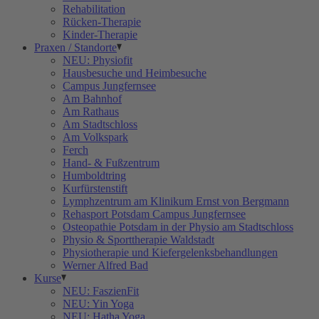
Rehabilitation
Rücken-Therapie
Kinder-Therapie
Praxen / Standorte
NEU: Physiofit
Hausbesuche und Heimbesuche
Campus Jungfernsee
Am Bahnhof
Am Rathaus
Am Stadtschloss
Am Volkspark
Ferch
Hand- & Fußzentrum
Humboldtring
Kurfürstenstift
Lymphzentrum am Klinikum Ernst von Bergmann
Rehasport Potsdam Campus Jungfernsee
Osteopathie Potsdam in der Physio am Stadtschloss
Physio & Sporttherapie Waldstadt
Physiotherapie und Kiefergelenksbehandlungen
Werner Alfred Bad
Kurse
NEU: FaszienFit
NEU: Yin Yoga
NEU: Hatha Yoga