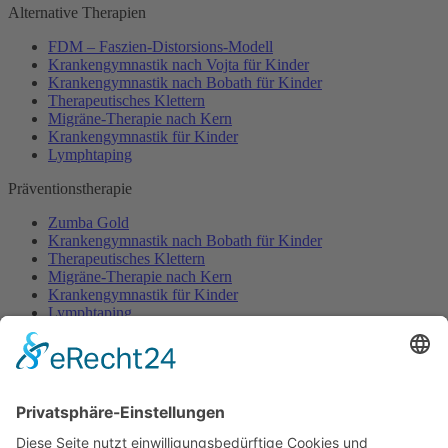
Alternative Therapien
FDM – Faszien-Distorsions-Modell
Krankengymnastik nach Vojta für Kinder
Krankengymnastik nach Bobath für Kinder
Therapeutisches Klettern
Migräne-Therapie nach Kern
Krankengymnastik für Kinder
Lymphtaping
Präventionstherapie
Zumba Gold
Krankengymnastik nach Bobath für Kinder
Therapeutisches Klettern
Migräne-Therapie nach Kern
Krankengymnastik für Kinder
Lymphtaping
Rücken Therapie
Therapeutisches Klettern
Entspannungstraining
Aqua Fitness
FDM – Faszien-Distorsions-Modell