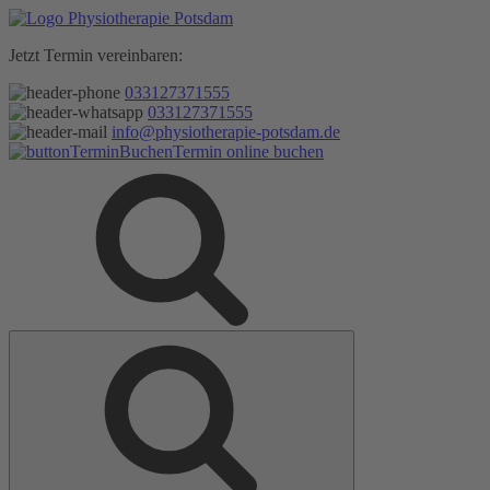
Zum
Inhalt
Jetzt Termin vereinbaren:
springen
033127371555
033127371555
info@physiotherapie-potsdam.de
Termin online buchen
Suche
Suche
nach: