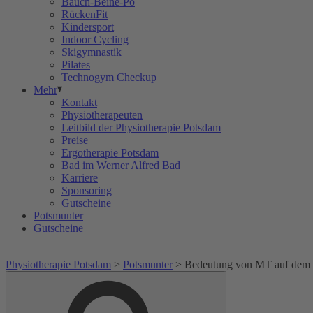
Bauch-Beine-Po
RückenFit
Kindersport
Indoor Cycling
Skigymnastik
Pilates
Technogym Checkup
Mehr
Kontakt
Physiotherapeuten
Leitbild der Physiotherapie Potsdam
Preise
Ergotherapie Potsdam
Bad im Werner Alfred Bad
Karriere
Sponsoring
Gutscheine
Potsmunter
Gutscheine
Physiotherapie Potsdam
>
Potsmunter
>
Bedeutung von MT auf dem 
Suche
Suche
nach: