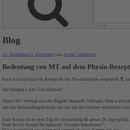
Blog
Veröffentlicht
13. Dezember
13. Dezember
von
Aenne Lamprecht
am
Bedeutung von MT auf dem Physio-Rezept
Euer Arzt hat euch ein Rezept für die Physiotherapie ausgestellt 🧾 u
Wir bringen Licht 💡ins Dunkel!⁣
Hinter MT verbirgt sich der Begriff Manuelle Therapie. Sehr wahrschei
um eine Behandlungstechnik, bei der mit den Händen mobilisiert wird
Euer Rezept ist ab dem Tag der Ausstellung 📅 genau 28 Tage gültig.⁣
Habt ihr ein Rezept für manuelle Therapie bekommen?⁣
Dann kontaktiert uns gerne und vereinbart einen Termin mit uns:⁣