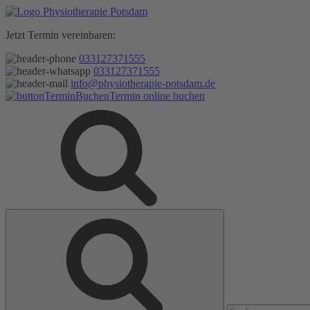
Zum
Inhalt
Jetzt Termin vereinbaren:
springen
033127371555
033127371555
info@physiotherapie-potsdam.de
Termin online buchen
Suche
Suche
nach: