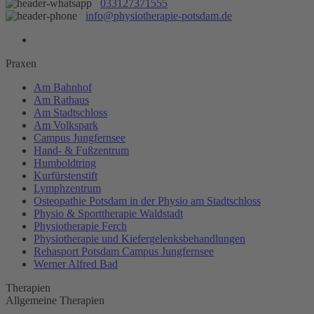
033127371555
info@physiotherapie-potsdam.de
Praxen
Am Bahnhof
Am Rathaus
Am Stadtschloss
Am Volkspark
Campus Jungfernsee
Hand- & Fußzentrum
Humboldtring
Kurfürstenstift
Lymphzentrum
Osteopathie Potsdam in der Physio am Stadtschloss
Physio & Sporttherapie Waldstadt
Physiotherapie Ferch
Physiotherapie und Kiefergelenksbehandlungen
Rehasport Potsdam Campus Jungfernsee
Werner Alfred Bad
Therapien
Allgemeine Therapien