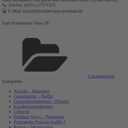
📞 Telefon: (0331) 27371555⁣⁣
💻 E-Mail: info@physiotherapie-potsdam.de⁣
Euer Potsmunter-Team 🌸
Kategorien
Uncategorized
Kategorien
Anwalt – Sanssouci
Gastronomie – Buffet
Gesundheitsratgeber – Potsdoc
Krankenversicherung
Lifestyle
Potsdam News – Potspourri
Potsmunter Podcast Staffel 1
Reisen – Munterwegs