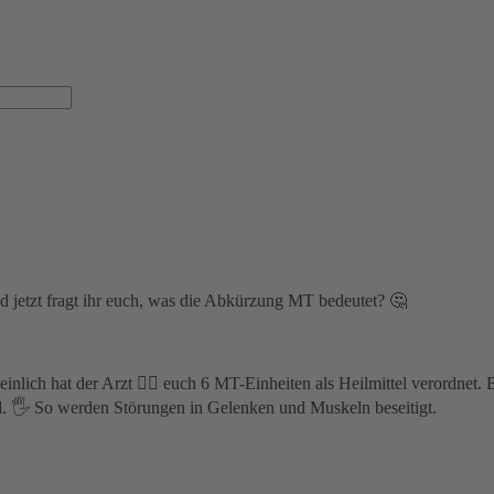
nd jetzt fragt ihr euch, was die Abkürzung MT bedeutet? 🤔⁣
nlich hat der Arzt 🧑‍⚕️ euch 6 MT-Einheiten als Heilmittel verordnet.
. 🖐️ So werden Störungen in Gelenken und Muskeln beseitigt.⁣