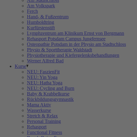
Am Stadtschloss
Am Volkspark
Ferch
Hand- & Fußzentrum
Humboldtring
Kurfürstenstift
Lymphzentrum am Klinikum Ernst von Bergmann
Rehasport Potsdam Campus Jungfernsee
Osteopathie Potsdam in der Physio am Stadtschloss
Physio & Sporttherapie Waldstadt
Physiotherapie und Kiefergelenksbehandlungen
Werner Alfred Bad
Kurse
NEU: FaszienFit
NEU: Yin Yoga
NEU: Hatha Yoga
NEU: Cycling and Burn
Baby & Krabbelkurse
Rückbildungsgymnastik
Mama Aktiv
Wasserkurse
Stretch & Relax
Personal Training
Rehasport
Functional Fitness