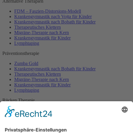
Alternative Therapien
FDM – Faszien-Distorsions-Modell
Krankengymnastik nach Vojta für Kinder
Krankengymnastik nach Bobath für Kinder
Therapeutisches Klettern
Migräne-Therapie nach Kern
Krankengymnastik für Kinder
Lymphtaping
Präventionstherapie
Zumba Gold
Krankengymnastik nach Bobath für Kinder
Therapeutisches Klettern
Migräne-Therapie nach Kern
Krankengymnastik für Kinder
Lymphtaping
Rücken Therapie
Therapeutisches Klettern
Entspannungstraining
Aqua Fitness
FDM – Faszien-Distorsions-Modell
Zumba Gold