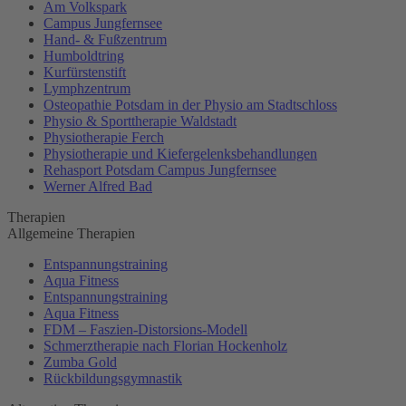
Am Volkspark
Campus Jungfernsee
Hand- & Fußzentrum
Humboldtring
Kurfürstenstift
Lymphzentrum
Osteopathie Potsdam in der Physio am Stadtschloss
Physio & Sporttherapie Waldstadt
Physiotherapie Ferch
Physiotherapie und Kiefergelenksbehandlungen
Rehasport Potsdam Campus Jungfernsee
Werner Alfred Bad
Therapien
Allgemeine Therapien
Entspannungstraining
Aqua Fitness
Entspannungstraining
Aqua Fitness
FDM – Faszien-Distorsions-Modell
Schmerztherapie nach Florian Hockenholz
Zumba Gold
Rückbildungsgymnastik