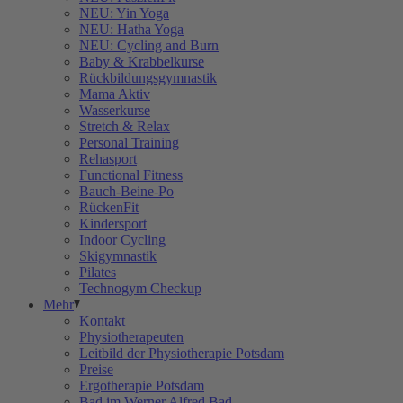
NEU: Yin Yoga
NEU: Hatha Yoga
NEU: Cycling and Burn
Baby & Krabbelkurse
Rückbildungsgymnastik
Mama Aktiv
Wasserkurse
Stretch & Relax
Personal Training
Rehasport
Functional Fitness
Bauch-Beine-Po
RückenFit
Kindersport
Indoor Cycling
Skigymnastik
Pilates
Technogym Checkup
Mehr
Kontakt
Physiotherapeuten
Leitbild der Physiotherapie Potsdam
Preise
Ergotherapie Potsdam
Bad im Werner Alfred Bad