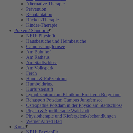
Alternative Therapie
Prävention
Rehabilitation
Rücken-Therapie
Kinder-Therapie
Praxen / Standorte
NEU: Physiofit
Hausbesuche und Heimbesuche
Campus Jungfernsee
Am Bahnhof
Am Rathaus
Am Stadtschloss
Am Volkspark
Ferch
Hand- & Fußzentrum
Humboldtring
Kurfürstenstift
Lymphzentrum am Klinikum Ernst von Bergmann
Rehasport Potsdam Campus Jungfernsee
Osteopathie Potsdam in der Physio am Stadtschloss
Physio & Sporttherapie Waldstadt
Physiotherapie und Kiefergelenksbehandlungen
Werner Alfred Bad
Kurse
NEU: FaszienFit