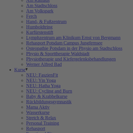
Am Rathaus
Am Stadtschloss
Am Volkspark
Ferch
Hand- & Fußzentrum
Humboldtring
Kurfürstenstift
Lymphzentrum am Klinikum Ernst von Bergmann
Rehasport Potsdam Campus Jungfernsee
Osteopathie Potsdam in der Physio am Stadtschloss
Physio & Sporttherapie Waldstadt
Physiotherapie und Kiefergelenksbehandlungen
Werner Alfred Bad
Kurse
NEU: FaszienFit
NEU: Yin Yoga
NEU: Hatha Yoga
NEU: Cycling and Burn
Baby & Krabbelkurse
Rückbildungsgymnastik
Mama Aktiv
Wasserkurse
Stretch & Relax
Personal Training
Rehasport