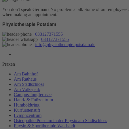
You don't speak German? No problem at all.
Some of our employees are
when making an appointment.
Physiotherapie Potsdam
033127371555
033127371555
info@physiotherapie-potsdam.de
Praxen
Am Bahnhof
Am Rathaus
Am Stadtschloss
Am Volkspark
Campus Jungfernsee
Hand- & Fußzentrum
Humboldtring
Kurfürstenstift
Lymphzentrum
Osteopathie Potsdam in der Physio am Stadtschloss
Physio & Sporttherapie Waldstadt