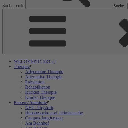
Suche nach:
Suche
WELOVEPHYSIO :-)
Therapie
Allgemeine Therapie
Alternative Therapie
Prävention
Rehabilitation
Rücken-Therapie
Kinder-Therapie
Praxen / Standorte
NEU: Physiofit
Hausbesuche und Heimbesuche
Campus Jungfernsee
Am Bahnhof