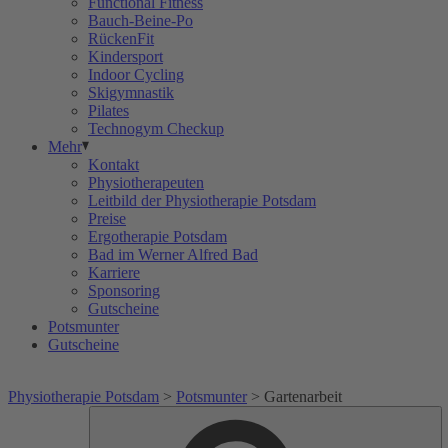
Functional Fitness
Bauch-Beine-Po
RückenFit
Kindersport
Indoor Cycling
Skigymnastik
Pilates
Technogym Checkup
Mehr
Kontakt
Physiotherapeuten
Leitbild der Physiotherapie Potsdam
Preise
Ergotherapie Potsdam
Bad im Werner Alfred Bad
Karriere
Sponsoring
Gutscheine
Potsmunter
Gutscheine
Physiotherapie Potsdam
>
Potsmunter
>
Gartenarbeit