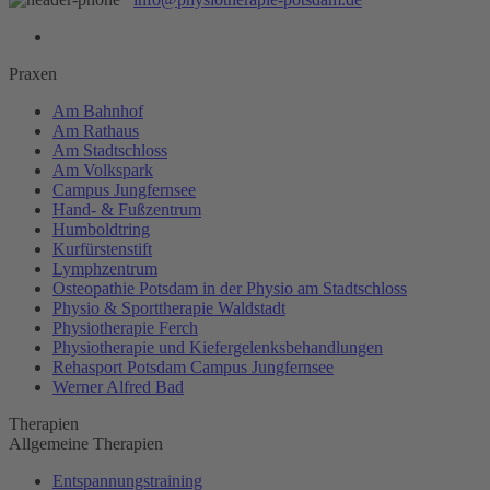
Praxen
Am Bahnhof
Am Rathaus
Am Stadtschloss
Am Volkspark
Campus Jungfernsee
Hand- & Fußzentrum
Humboldtring
Kurfürstenstift
Lymphzentrum
Osteopathie Potsdam in der Physio am Stadtschloss
Physio & Sporttherapie Waldstadt
Physiotherapie Ferch
Physiotherapie und Kiefergelenksbehandlungen
Rehasport Potsdam Campus Jungfernsee
Werner Alfred Bad
Therapien
Allgemeine Therapien
Entspannungstraining