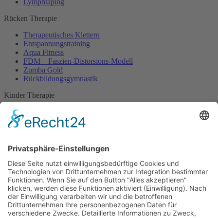
Lymphtaping
Rücken Therapie
Therapeutisches Klettern
Entspannungstraining
Aqua Fitness
FDM – Faszien-Distorsions-Modell
Zumba Gold
Rückbildungsgymnastik
Kinder Therapie
Krankengymnastik nach Vojta für Kinder
Krankengymnastik nach Bobath für Kinder
Krankengymnastik für Kinder
Therapeuten
Kontakt
Karriere
Förderung
Sponsoring
Potsdamer Adventsturmblasen
Gutscheine
Impressum
Datenschutz