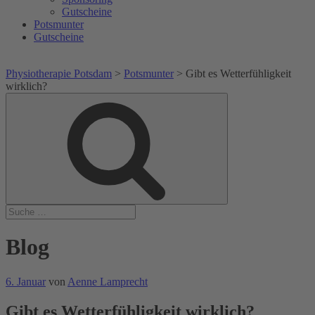
Gutscheine
Potsmunter
Gutscheine
Physiotherapie Potsdam
>
Potsmunter
>
Gibt es Wetterfühligkeit
wirklich?
Suche
Suche
nach:
Blog
Veröffentlicht
6. Januar
von
Aenne Lamprecht
am
Gibt es Wetterfühligkeit wirklich?