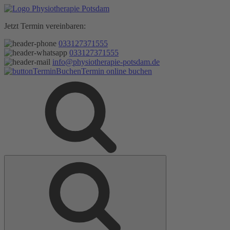
Zum
Inhalt
Jetzt Termin vereinbaren:
springen
033127371555
033127371555
info@physiotherapie-potsdam.de
Termin online buchen
Suche
Suche
nach: