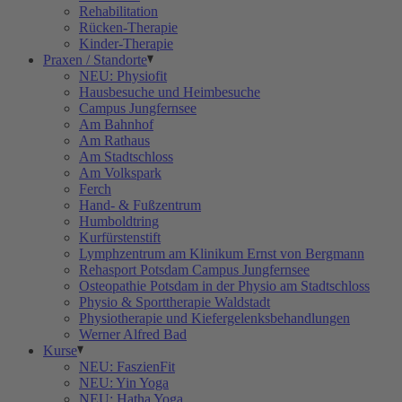
Rehabilitation
Rücken-Therapie
Kinder-Therapie
Praxen / Standorte
NEU: Physiofit
Hausbesuche und Heimbesuche
Campus Jungfernsee
Am Bahnhof
Am Rathaus
Am Stadtschloss
Am Volkspark
Ferch
Hand- & Fußzentrum
Humboldtring
Kurfürstenstift
Lymphzentrum am Klinikum Ernst von Bergmann
Rehasport Potsdam Campus Jungfernsee
Osteopathie Potsdam in der Physio am Stadtschloss
Physio & Sporttherapie Waldstadt
Physiotherapie und Kiefergelenksbehandlungen
Werner Alfred Bad
Kurse
NEU: FaszienFit
NEU: Yin Yoga
NEU: Hatha Yoga