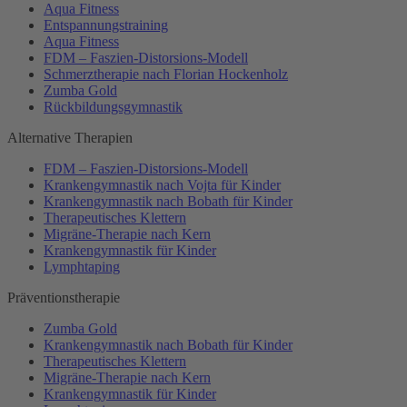
Aqua Fitness
Entspannungstraining
Aqua Fitness
FDM – Faszien-Distorsions-Modell
Schmerztherapie nach Florian Hockenholz
Zumba Gold
Rückbildungsgymnastik
Alternative Therapien
FDM – Faszien-Distorsions-Modell
Krankengymnastik nach Vojta für Kinder
Krankengymnastik nach Bobath für Kinder
Therapeutisches Klettern
Migräne-Therapie nach Kern
Krankengymnastik für Kinder
Lymphtaping
Präventionstherapie
Zumba Gold
Krankengymnastik nach Bobath für Kinder
Therapeutisches Klettern
Migräne-Therapie nach Kern
Krankengymnastik für Kinder