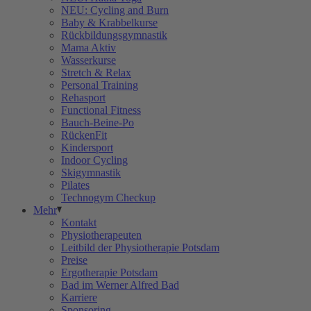
NEU: Cycling and Burn
Baby & Krabbelkurse
Rückbildungsgymnastik
Mama Aktiv
Wasserkurse
Stretch & Relax
Personal Training
Rehasport
Functional Fitness
Bauch-Beine-Po
RückenFit
Kindersport
Indoor Cycling
Skigymnastik
Pilates
Technogym Checkup
Mehr
Kontakt
Physiotherapeuten
Leitbild der Physiotherapie Potsdam
Preise
Ergotherapie Potsdam
Bad im Werner Alfred Bad
Karriere
Sponsoring