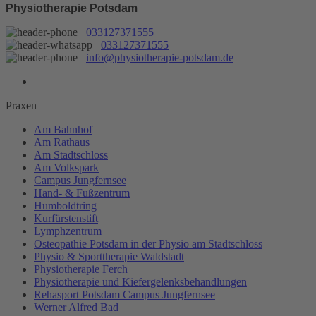
Physiotherapie Potsdam
033127371555
033127371555
info@physiotherapie-potsdam.de
Praxen
Am Bahnhof
Am Rathaus
Am Stadtschloss
Am Volkspark
Campus Jungfernsee
Hand- & Fußzentrum
Humboldtring
Kurfürstenstift
Lymphzentrum
Osteopathie Potsdam in der Physio am Stadtschloss
Physio & Sporttherapie Waldstadt
Physiotherapie Ferch
Physiotherapie und Kiefergelenksbehandlungen
Rehasport Potsdam Campus Jungfernsee
Werner Alfred Bad