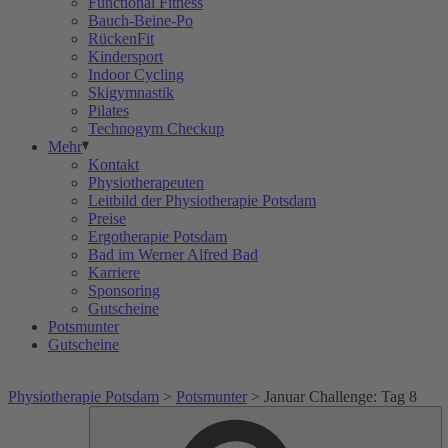
Functional Fitness
Bauch-Beine-Po
RückenFit
Kindersport
Indoor Cycling
Skigymnastik
Pilates
Technogym Checkup
Mehr
Kontakt
Physiotherapeuten
Leitbild der Physiotherapie Potsdam
Preise
Ergotherapie Potsdam
Bad im Werner Alfred Bad
Karriere
Sponsoring
Gutscheine
Potsmunter
Gutscheine
Physiotherapie Potsdam
>
Potsmunter
>
Januar Challenge: Tag 8