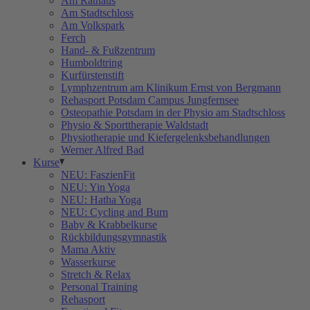
Am Rathaus
Am Stadtschloss
Am Volkspark
Ferch
Hand- & Fußzentrum
Humboldtring
Kurfürstenstift
Lymphzentrum am Klinikum Ernst von Bergmann
Rehasport Potsdam Campus Jungfernsee
Osteopathie Potsdam in der Physio am Stadtschloss
Physio & Sporttherapie Waldstadt
Physiotherapie und Kiefergelenksbehandlungen
Werner Alfred Bad
Kurse
NEU: FaszienFit
NEU: Yin Yoga
NEU: Hatha Yoga
NEU: Cycling and Burn
Baby & Krabbelkurse
Rückbildungsgymnastik
Mama Aktiv
Wasserkurse
Stretch & Relax
Personal Training
Rehasport