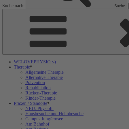
Suche nach:
Suche
WELOVEPHYSIO :-)
Therapie
Allgemeine Therapie
Alternative Therapie
Prävention
Rehabilitation
Rücken-Therapie
Kinder-Therapie
Praxen / Standorte
NEU: Physiofit
Hausbesuche und Heimbesuche
Campus Jungfernsee
Am Bahnhof