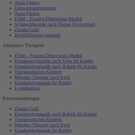
Aqua Fitness
Entspannungstraining
Aqua Fitness
FDM – Faszien-Distorsions-Modell
Schmerztherapie nach Florian Hockenholz
Zumba Gold
Rückbildungsgymnastik
Alternative Therapien
FDM – Faszien-Distorsions-Modell
Krankengymnastik nach Vojta für Kinder
Krankengymnastik nach Bobath für Kinder
Therapeutisches Klettern
Migräne-Therapie nach Kern
Krankengymnastik für Kinder
Lymphtaping
Präventionstherapie
Zumba Gold
Krankengymnastik nach Bobath für Kinder
Therapeutisches Klettern
Migräne-Therapie nach Kern
Krankengymnastik für Kinder