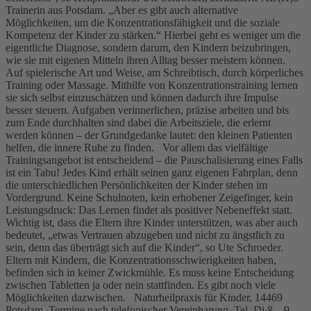
Trainerin aus Potsdam. „Aber es gibt auch alternative
Möglichkeiten, um die Konzentrationsfähigkeit und die soziale
Kompetenz der Kinder zu stärken.“ Hierbei geht es weniger um die
eigentliche Diagnose, sondern darum, den Kindern beizubringen,
wie sie mit eigenen Mitteln ihren Alltag besser meistern können.
Auf spielerische Art und Weise, am Schreibtisch, durch körperliches
Training oder Massage. Mithilfe von Konzentrationstraining lernen
sie sich selbst einzuschätzen und können dadurch ihre Impulse
besser steuern. Aufgaben verinnerlichen, präzise arbeiten und bis
zum Ende durchhalten sind dabei die Arbeitsziele, die erlernt
werden können – der Grundgedanke lautet: den kleinen Patienten
helfen, die innere Ruhe zu finden. Vor allem das vielfältige
Trainingsangebot ist entscheidend – die Pauschalisierung eines Falls
ist ein Tabu! Jedes Kind erhält seinen ganz eigenen Fahrplan, denn
die unterschiedlichen Persönlichkeiten der Kinder stehen im
Vordergrund. Keine Schulnoten, kein erhobener Zeigefinger, kein
Leistungsdruck: Das Lernen findet als positiver Nebeneffekt statt.
Wichtig ist, dass die Eltern ihre Kinder unterstützen, was aber auch
bedeutet, „etwas Vertrauen abzugeben und nicht zu ängstlich zu
sein, denn das überträgt sich auf die Kinder“, so Ute Schroeder.
Eltern mit Kindern, die Konzentrationsschwierigkeiten haben,
befinden sich in keiner Zwickmühle. Es muss keine Entscheidung
zwischen Tabletten ja oder nein stattfinden. Es gibt noch viele
Möglichkeiten dazwischen. Naturheilpraxis für Kinder, 14469
Potsdam, Termine nach telefonischer Vereinbarung, Tel. Di 8 – 9