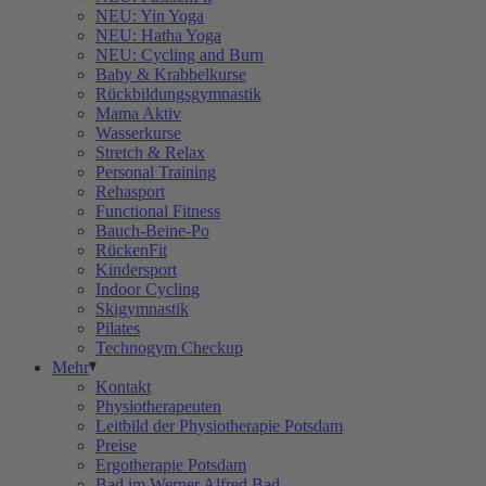
NEU: Yin Yoga
NEU: Hatha Yoga
NEU: Cycling and Burn
Baby & Krabbelkurse
Rückbildungsgymnastik
Mama Aktiv
Wasserkurse
Stretch & Relax
Personal Training
Rehasport
Functional Fitness
Bauch-Beine-Po
RückenFit
Kindersport
Indoor Cycling
Skigymnastik
Pilates
Technogym Checkup
Mehr
Kontakt
Physiotherapeuten
Leitbild der Physiotherapie Potsdam
Preise
Ergotherapie Potsdam
Bad im Werner Alfred Bad