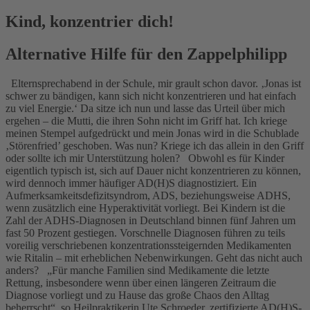
Kind, konzentrier dich!
Alternative Hilfe für den Zappelphilipp
Elternsprechabend in der Schule, mir grault schon davor. ‚Jonas ist
schwer zu bändigen, kann sich nicht konzentrieren und hat einfach
zu viel Energie.‘ Da sitze ich nun und lasse das Urteil über mich
ergehen – die Mutti, die ihren Sohn nicht im Griff hat. Ich kriege
meinen Stempel aufgedrückt und mein Jonas wird in die Schublade
‚Störenfried’ geschoben. Was nun? Kriege ich das allein in den Griff
oder sollte ich mir Unterstützung holen? Obwohl es für Kinder
eigentlich typisch ist, sich auf Dauer nicht konzentrieren zu können,
wird dennoch immer häufiger AD(H)S diagnostiziert. Ein
Aufmerksamkeitsdefizitsyndrom, ADS, beziehungsweise ADHS,
wenn zusätzlich eine Hyperaktivität vorliegt. Bei Kindern ist die
Zahl der ADHS-Diagnosen in Deutschland binnen fünf Jahren um
fast 50 Prozent gestiegen. Vorschnelle Diagnosen führen zu teils
voreilig verschriebenen konzentrationssteigernden Medikamenten
wie Ritalin – mit erheblichen Nebenwirkungen. Geht das nicht auch
anders? „Für manche Familien sind Medikamente die letzte
Rettung, insbesondere wenn über einen längeren Zeitraum die
Diagnose vorliegt und zu Hause das große Chaos den Alltag
beherrscht“, so Heilpraktikerin Ute Schroeder, zertifizierte AD(H)S-