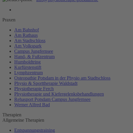
Praxen
Am Bahnhof
Am Rathaus
Am Stadtschloss
Am Volkspark
Campus Jungfernsee
Hand- & Fußzentrum
Humboldtring
Kurfürstenstift
Lymphzentrum
Osteopathie Potsdam in der Physio am Stadtschloss
Physio & Sporttherapie Waldstadt
Physiotherapie Ferch
Physiotherapie und Kiefergelenksbehandlungen
Rehasport Potsdam Campus Jungfernsee
Werner Alfred Bad
Therapien
Allgemeine Therapien
Entspannungstraining