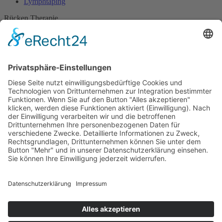
Lymphtaping
Rücken Therapie
Therapeutisches Klettern
Entspannungstraining
Aqua Fitness
FDM – Faszien-Distorsions-Modell
Zumba Gold
Rückbildungsgymnastik
Kinder Therapie
Krankengymnastik nach Vojta für Kinder
Krankengymnastik nach Bobath für Kinder
Krankengymnastik für Kinder
Therapeuten
Kontakt
Karriere
Förderung
Sponsoring
Potsdamer Adventsturmblasen
Gutscheine
Impressum
Datenschutz