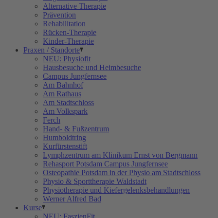
Alternative Therapie
Prävention
Rehabilitation
Rücken-Therapie
Kinder-Therapie
Praxen / Standorte
NEU: Physiofit
Hausbesuche und Heimbesuche
Campus Jungfernsee
Am Bahnhof
Am Rathaus
Am Stadtschloss
Am Volkspark
Ferch
Hand- & Fußzentrum
Humboldtring
Kurfürstenstift
Lymphzentrum am Klinikum Ernst von Bergmann
Rehasport Potsdam Campus Jungfernsee
Osteopathie Potsdam in der Physio am Stadtschloss
Physio & Sporttherapie Waldstadt
Physiotherapie und Kiefergelenksbehandlungen
Werner Alfred Bad
Kurse
NEU: FaszienFit