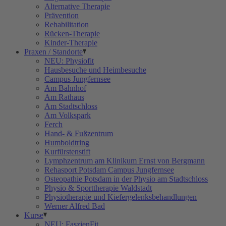
Alternative Therapie
Prävention
Rehabilitation
Rücken-Therapie
Kinder-Therapie
Praxen / Standorte
NEU: Physiofit
Hausbesuche und Heimbesuche
Campus Jungfernsee
Am Bahnhof
Am Rathaus
Am Stadtschloss
Am Volkspark
Ferch
Hand- & Fußzentrum
Humboldtring
Kurfürstenstift
Lymphzentrum am Klinikum Ernst von Bergmann
Rehasport Potsdam Campus Jungfernsee
Osteopathie Potsdam in der Physio am Stadtschloss
Physio & Sporttherapie Waldstadt
Physiotherapie und Kiefergelenksbehandlungen
Werner Alfred Bad
Kurse
NEU: FaszienFit