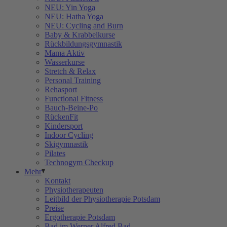
NEU: Yin Yoga
NEU: Hatha Yoga
NEU: Cycling and Burn
Baby & Krabbelkurse
Rückbildungsgymnastik
Mama Aktiv
Wasserkurse
Stretch & Relax
Personal Training
Rehasport
Functional Fitness
Bauch-Beine-Po
RückenFit
Kindersport
Indoor Cycling
Skigymnastik
Pilates
Technogym Checkup
Mehr
Kontakt
Physiotherapeuten
Leitbild der Physiotherapie Potsdam
Preise
Ergotherapie Potsdam
Bad im Werner Alfred Bad