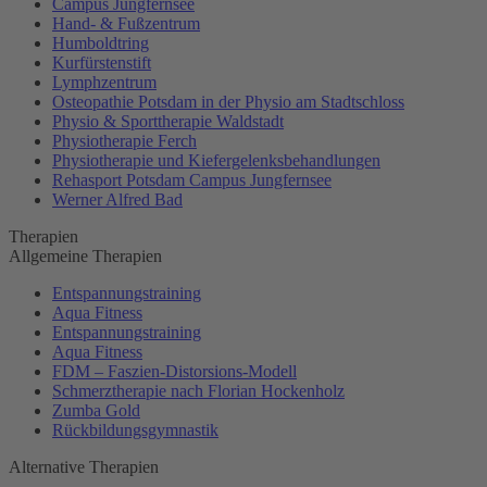
Campus Jungfernsee
Hand- & Fußzentrum
Humboldtring
Kurfürstenstift
Lymphzentrum
Osteopathie Potsdam in der Physio am Stadtschloss
Physio & Sporttherapie Waldstadt
Physiotherapie Ferch
Physiotherapie und Kiefergelenksbehandlungen
Rehasport Potsdam Campus Jungfernsee
Werner Alfred Bad
Therapien
Allgemeine Therapien
Entspannungstraining
Aqua Fitness
Entspannungstraining
Aqua Fitness
FDM – Faszien-Distorsions-Modell
Schmerztherapie nach Florian Hockenholz
Zumba Gold
Rückbildungsgymnastik
Alternative Therapien