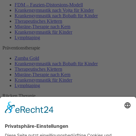
FDM – Faszien-Distorsions-Modell
Krankengymnastik nach Vojta für Kinder
Krankengymnastik nach Bobath für Kinder
Therapeutisches Klettern
Migräne-Therapie nach Kern
Krankengymnastik für Kinder
Lymphtaping
Präventionstherapie
Zumba Gold
Krankengymnastik nach Bobath für Kinder
Therapeutisches Klettern
Migräne-Therapie nach Kern
Krankengymnastik für Kinder
Lymphtaping
Rücken Therapie
Therapeutisches Klettern
Entspannungstraining
Aqua Fitness
FDM – Faszien-Distorsions-Modell
Zumba Gold
Rückbildungsgymnastik