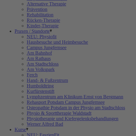
Alternative Therapie
Prävention
Rehabilitation
Rücken-Therapie
Kinder-Therapie
Praxen / Standorte
NEU: Physiofit
Hausbesuche und Heimbesuche
Campus Jungfernsee
Am Bahnhof
Am Rathaus
Am Stadtschloss
Am Volkspark
Ferch
Hand- & Fußzentrum
Humboldtring
Kurfürstenstift
Lymphzentrum am Klinikum Ernst von Bergmann
Rehasport Potsdam Campus Jungfernsee
Osteopathie Potsdam in der Physio am Stadtschloss
Physio & Sporttherapie Waldstadt
Physiotherapie und Kiefergelenksbehandlungen
Werner Alfred Bad
Kurse
NEU: FaszienFit