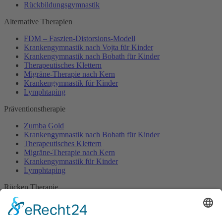
Rückbildungsgymnastik
Alternative Therapien
FDM – Faszien-Distorsions-Modell
Krankengymnastik nach Vojta für Kinder
Krankengymnastik nach Bobath für Kinder
Therapeutisches Klettern
Migräne-Therapie nach Kern
Krankengymnastik für Kinder
Lymphtaping
Präventionstherapie
Zumba Gold
Krankengymnastik nach Bobath für Kinder
Therapeutisches Klettern
Migräne-Therapie nach Kern
Krankengymnastik für Kinder
Lymphtaping
Rücken Therapie
Therapeutisches Klettern
Entspannungstraining
Aqua Fitness