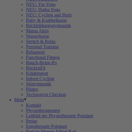
NEU: Yin Yoga
NEU: Hatha Yoga
NEU: Cycling and Burn
Baby & Krabbelkurse
Rückbildungsgymnastik
Mama Aktiv
Wasserkurse
Stretch & Relax
Personal Training
Rehasport
Functional Fitness
Bauch-Beine-Po
RückenFit
Kindersport
Indoor Cycling
Skigymnastik
Pilates
Technogym Checkup
Mehr
Kontakt
Physiotherapeuten
Leitbild der Physiotherapie Potsdam
Preise
Ergotherapie Potsdam
Bad im Werner Alfred Bad