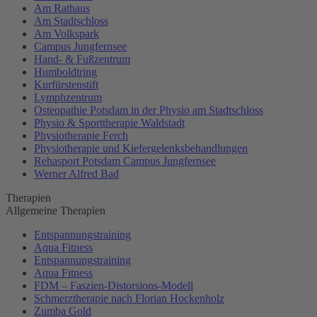
Am Rathaus
Am Stadtschloss
Am Volkspark
Campus Jungfernsee
Hand- & Fußzentrum
Humboldtring
Kurfürstenstift
Lymphzentrum
Osteopathie Potsdam in der Physio am Stadtschloss
Physio & Sporttherapie Waldstadt
Physiotherapie Ferch
Physiotherapie und Kiefergelenksbehandlungen
Rehasport Potsdam Campus Jungfernsee
Werner Alfred Bad
Therapien
Allgemeine Therapien
Entspannungstraining
Aqua Fitness
Entspannungstraining
Aqua Fitness
FDM – Faszien-Distorsions-Modell
Schmerztherapie nach Florian Hockenholz
Zumba Gold