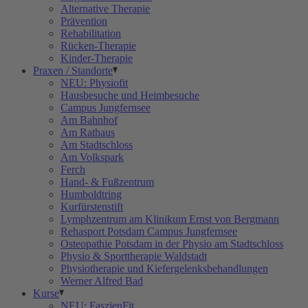
Alternative Therapie
Prävention
Rehabilitation
Rücken-Therapie
Kinder-Therapie
Praxen / Standorte
NEU: Physiofit
Hausbesuche und Heimbesuche
Campus Jungfernsee
Am Bahnhof
Am Rathaus
Am Stadtschloss
Am Volkspark
Ferch
Hand- & Fußzentrum
Humboldtring
Kurfürstenstift
Lymphzentrum am Klinikum Ernst von Bergmann
Rehasport Potsdam Campus Jungfernsee
Osteopathie Potsdam in der Physio am Stadtschloss
Physio & Sporttherapie Waldstadt
Physiotherapie und Kiefergelenksbehandlungen
Werner Alfred Bad
Kurse
NEU: FaszienFit