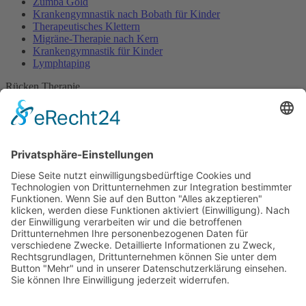
Zumba Gold
Krankengymnastik nach Bobath für Kinder
Therapeutisches Klettern
Migräne-Therapie nach Kern
Krankengymnastik für Kinder
Lymphtaping
Rücken Therapie
Therapeutisches Klettern
Entspannungstraining
Aqua Fitness
FDM – Faszien-Distorsions-Modell
Zumba Gold
Rückbildungsgymnastik
Kinder Therapie
Krankengymnastik nach Vojta für Kinder
Krankengymnastik nach Bobath für Kinder
Krankengymnastik für Kinder
Therapeuten
Kontakt
Karriere
Förderung