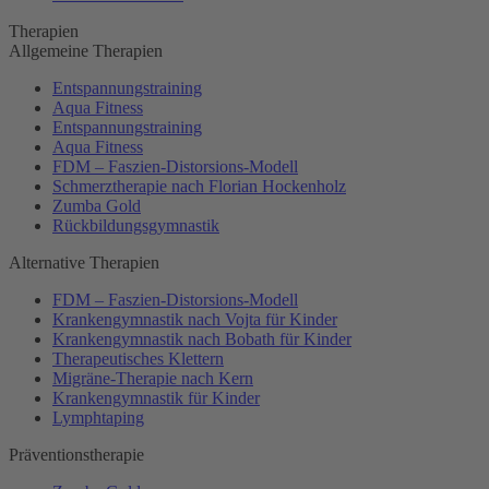
Therapien
Allgemeine Therapien
Entspannungstraining
Aqua Fitness
Entspannungstraining
Aqua Fitness
FDM – Faszien-Distorsions-Modell
Schmerztherapie nach Florian Hockenholz
Zumba Gold
Rückbildungsgymnastik
Alternative Therapien
FDM – Faszien-Distorsions-Modell
Krankengymnastik nach Vojta für Kinder
Krankengymnastik nach Bobath für Kinder
Therapeutisches Klettern
Migräne-Therapie nach Kern
Krankengymnastik für Kinder
Lymphtaping
Präventionstherapie