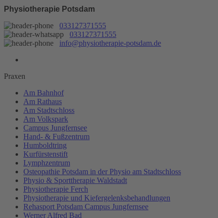
Physiotherapie Potsdam
033127371555
033127371555
info@physiotherapie-potsdam.de
Praxen
Am Bahnhof
Am Rathaus
Am Stadtschloss
Am Volkspark
Campus Jungfernsee
Hand- & Fußzentrum
Humboldtring
Kurfürstenstift
Lymphzentrum
Osteopathie Potsdam in der Physio am Stadtschloss
Physio & Sporttherapie Waldstadt
Physiotherapie Ferch
Physiotherapie und Kiefergelenksbehandlungen
Rehasport Potsdam Campus Jungfernsee
Werner Alfred Bad