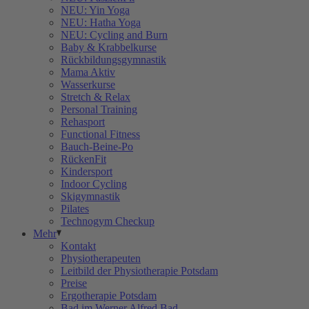
NEU: Yin Yoga
NEU: Hatha Yoga
NEU: Cycling and Burn
Baby & Krabbelkurse
Rückbildungsgymnastik
Mama Aktiv
Wasserkurse
Stretch & Relax
Personal Training
Rehasport
Functional Fitness
Bauch-Beine-Po
RückenFit
Kindersport
Indoor Cycling
Skigymnastik
Pilates
Technogym Checkup
Mehr
Kontakt
Physiotherapeuten
Leitbild der Physiotherapie Potsdam
Preise
Ergotherapie Potsdam
Bad im Werner Alfred Bad