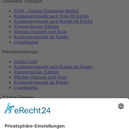
Alternative Therapien
FDM – Faszien-Distorsions-Modell
Krankengymnastik nach Vojta für Kinder
Krankengymnastik nach Bobath für Kinder
Therapeutisches Klettern
Migräne-Therapie nach Kern
Krankengymnastik für Kinder
Lymphtaping
Präventionstherapie
Zumba Gold
Krankengymnastik nach Bobath für Kinder
Therapeutisches Klettern
Migräne-Therapie nach Kern
Krankengymnastik für Kinder
Lymphtaping
Rücken Therapie
Therapeutisches Klettern
Entspannungstraining
Aqua Fitness
FDM – Faszien-Distorsions-Modell
Zumba Gold