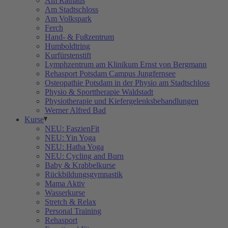
Am Rathaus
Am Stadtschloss
Am Volkspark
Ferch
Hand- & Fußzentrum
Humboldtring
Kurfürstenstift
Lymphzentrum am Klinikum Ernst von Bergmann
Rehasport Potsdam Campus Jungfernsee
Osteopathie Potsdam in der Physio am Stadtschloss
Physio & Sporttherapie Waldstadt
Physiotherapie und Kiefergelenksbehandlungen
Werner Alfred Bad
Kurse
NEU: FaszienFit
NEU: Yin Yoga
NEU: Hatha Yoga
NEU: Cycling and Burn
Baby & Krabbelkurse
Rückbildungsgymnastik
Mama Aktiv
Wasserkurse
Stretch & Relax
Personal Training
Rehasport