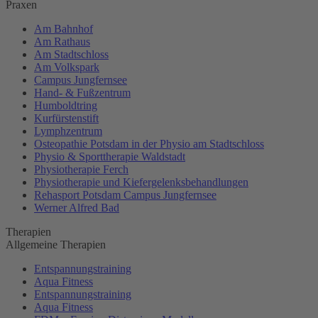
Praxen
Am Bahnhof
Am Rathaus
Am Stadtschloss
Am Volkspark
Campus Jungfernsee
Hand- & Fußzentrum
Humboldtring
Kurfürstenstift
Lymphzentrum
Osteopathie Potsdam in der Physio am Stadtschloss
Physio & Sporttherapie Waldstadt
Physiotherapie Ferch
Physiotherapie und Kiefergelenksbehandlungen
Rehasport Potsdam Campus Jungfernsee
Werner Alfred Bad
Therapien
Allgemeine Therapien
Entspannungstraining
Aqua Fitness
Entspannungstraining
Aqua Fitness