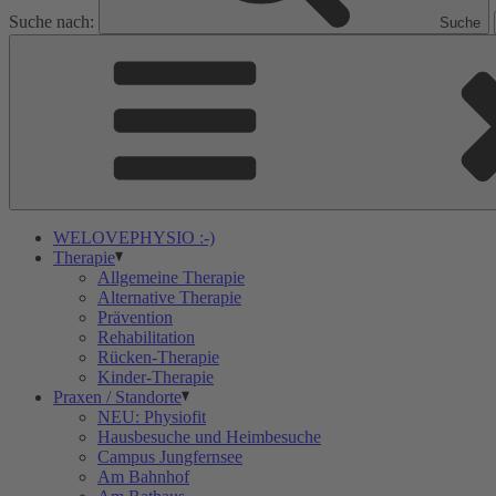
Suche nach:
Suche
WELOVEPHYSIO :-)
Therapie
Allgemeine Therapie
Alternative Therapie
Prävention
Rehabilitation
Rücken-Therapie
Kinder-Therapie
Praxen / Standorte
NEU: Physiofit
Hausbesuche und Heimbesuche
Campus Jungfernsee
Am Bahnhof