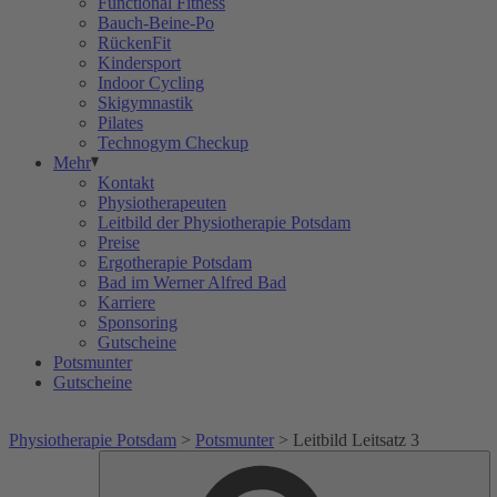
Functional Fitness
Bauch-Beine-Po
RückenFit
Kindersport
Indoor Cycling
Skigymnastik
Pilates
Technogym Checkup
Mehr
Kontakt
Physiotherapeuten
Leitbild der Physiotherapie Potsdam
Preise
Ergotherapie Potsdam
Bad im Werner Alfred Bad
Karriere
Sponsoring
Gutscheine
Potsmunter
Gutscheine
Physiotherapie Potsdam
>
Potsmunter
>
Leitbild Leitsatz 3