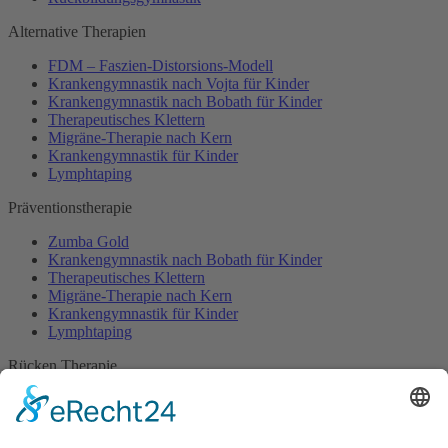
Alternative Therapien
FDM – Faszien-Distorsions-Modell
Krankengymnastik nach Vojta für Kinder
Krankengymnastik nach Bobath für Kinder
Therapeutisches Klettern
Migräne-Therapie nach Kern
Krankengymnastik für Kinder
Lymphtaping
Präventionstherapie
Zumba Gold
Krankengymnastik nach Bobath für Kinder
Therapeutisches Klettern
Migräne-Therapie nach Kern
Krankengymnastik für Kinder
Lymphtaping
Rücken Therapie
Therapeutisches Klettern
Entspannungstraining
Aqua Fitness