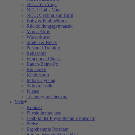
NEU: Yin Yoga
NEU: Hatha Yoga
NEU: Cycling and Burn
Baby & Krabbelkurse
Rückbildungsgymnastik
Mama Aktiv
Wasserkurse
Stretch & Relax
Personal Training
Rehasport
Functional Fitness
Bauch-Beine-Po
RückenFit
Kindersport
Indoor Cycling
Skigymnastik
Pilates
Technogym Checkup
Mehr
Kontakt
Physiotherapeuten
Leitbild der Physiotherapie Potsdam
Preise
Ergotherapie Potsdam
Bad im Werner Alfred Bad