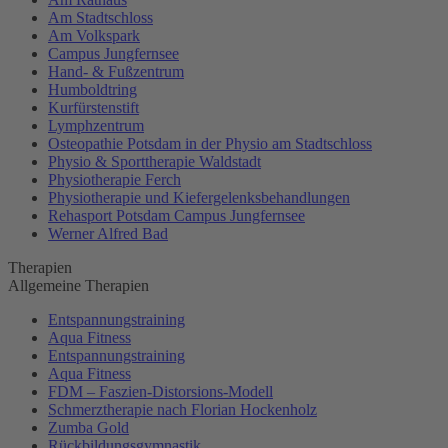
Am Stadtschloss
Am Volkspark
Campus Jungfernsee
Hand- & Fußzentrum
Humboldtring
Kurfürstenstift
Lymphzentrum
Osteopathie Potsdam in der Physio am Stadtschloss
Physio & Sporttherapie Waldstadt
Physiotherapie Ferch
Physiotherapie und Kiefergelenksbehandlungen
Rehasport Potsdam Campus Jungfernsee
Werner Alfred Bad
Therapien
Allgemeine Therapien
Entspannungstraining
Aqua Fitness
Entspannungstraining
Aqua Fitness
FDM – Faszien-Distorsions-Modell
Schmerztherapie nach Florian Hockenholz
Zumba Gold
Rückbildungsgymnastik