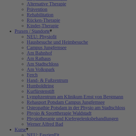
Alternative Therapie
Prävention
Rehabilitation
Rücken-Therapie
Kinder-Therapie
Praxen / Standorte
NEU: Physiofit
Hausbesuche und Heimbesuche
Campus Jungfernsee
Am Bahnhof
Am Rathaus
Am Stadtschloss
Am Volkspark
Ferch
Hand- & Fußzentrum
Humboldtring
Kurfürstenstift
Lymphzentrum am Klinikum Ernst von Bergmann
Rehasport Potsdam Campus Jungfernsee
Osteopathie Potsdam in der Physio am Stadtschloss
Physio & Sporttherapie Waldstadt
Physiotherapie und Kiefergelenksbehandlungen
Werner Alfred Bad
Kurse
NEU: FaszienFit