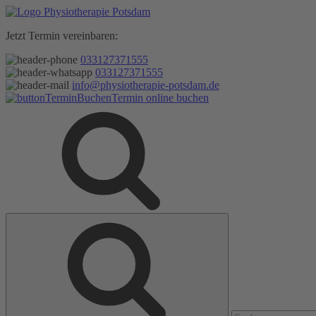
Zum
Inhalt
Jetzt Termin vereinbaren:
springen
033127371555
033127371555
info@physiotherapie-potsdam.de
Termin online buchen
Suche
Suche
nach: