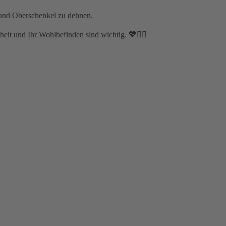
e und Oberschenkel zu dehnen.
it und Ihr Wohlbefinden sind wichtig. 💖🧘‍♀️