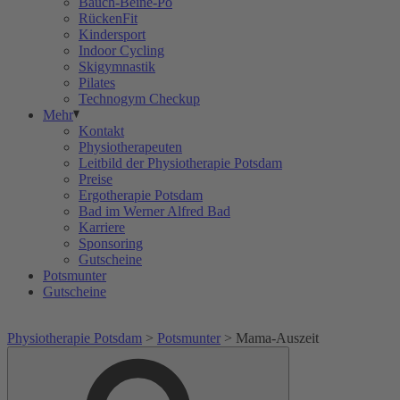
Bauch-Beine-Po
RückenFit
Kindersport
Indoor Cycling
Skigymnastik
Pilates
Technogym Checkup
Mehr
Kontakt
Physiotherapeuten
Leitbild der Physiotherapie Potsdam
Preise
Ergotherapie Potsdam
Bad im Werner Alfred Bad
Karriere
Sponsoring
Gutscheine
Potsmunter
Gutscheine
Physiotherapie Potsdam
>
Potsmunter
>
Mama-Auszeit
Suche
Suche
nach: