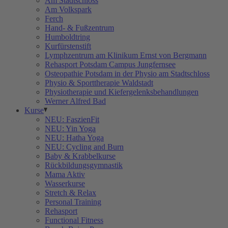
Am Stadtschloss
Am Volkspark
Ferch
Hand- & Fußzentrum
Humboldtring
Kurfürstenstift
Lymphzentrum am Klinikum Ernst von Bergmann
Rehasport Potsdam Campus Jungfernsee
Osteopathie Potsdam in der Physio am Stadtschloss
Physio & Sporttherapie Waldstadt
Physiotherapie und Kiefergelenksbehandlungen
Werner Alfred Bad
Kurse
NEU: FaszienFit
NEU: Yin Yoga
NEU: Hatha Yoga
NEU: Cycling and Burn
Baby & Krabbelkurse
Rückbildungsgymnastik
Mama Aktiv
Wasserkurse
Stretch & Relax
Personal Training
Rehasport
Functional Fitness