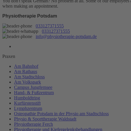
You don't speak German? No problem at all.
Some of our employees are
when making an appointment.
Physiotherapie Potsdam
033127371555
033127371555
info@physiotherapie-potsdam.de
Praxen
Am Bahnhof
Am Rathaus
Am Stadtschloss
Am Volkspark
Campus Jungfernsee
Hand- & Fußzentrum
Humboldtring
Kurfürstenstift
Lymphzentrum
Osteopathie Potsdam in der Physio am Stadtschloss
Physio & Sporttherapie Waldstadt
Physiotherapie Ferch
Physiotherapie und Kiefergelenksbehandlungen