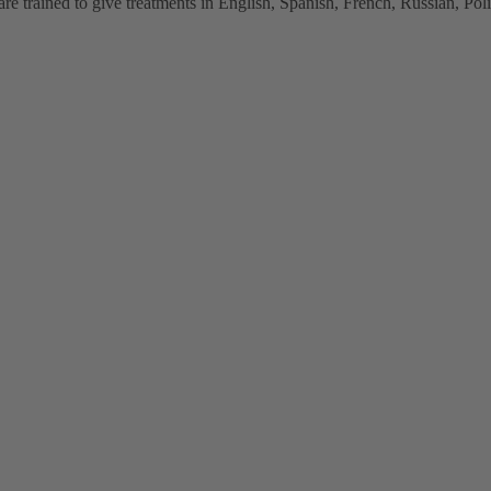
 trained to give treatments in English, Spanish, French, Russian, Polish