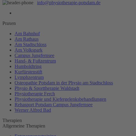
info@physiotherapie-potsdam.de
Praxen
Am Bahnhof
Am Rathaus
Am Stadtschloss
Am Volkspark
Campus Jungfernsee
Hand- & Fußzentrum
Humboldtring
Kurfürstenstift
Lymphzentrum
Osteopathie Potsdam in der Physio am Stadtschloss
Physio & Sporttherapie Waldstadt
Physiotherapie Ferch
Physiotherapie und Kiefergelenksbehandlungen
Rehasport Potsdam Campus Jungfernsee
Werner Alfred Bad
Therapien
Allgemeine Therapien