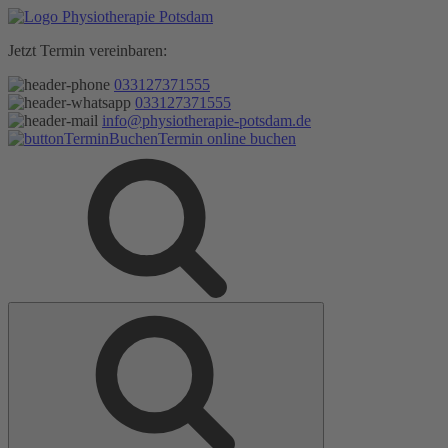
Zum
Inhalt
Jetzt Termin vereinbaren:
springen
033127371555
033127371555
info@physiotherapie-potsdam.de
Termin online buchen
Suche
Suche
nach: