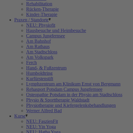
Rehabilitation
Rücken-Therapie
Kinder-Therapie
Praxen / Standorte
NEU: Physiofit
Hausbesuche und Heimbesuche
Campus Jungfernsee
Am Bahnhof
Am Rathaus
Am Stadtschloss
Am Volkspark
Ferch
Hand- & Fußzentrum
Humboldtring
Kurfürstenstift
Lymphzentrum am Klinikum Ernst von Bergmann
Rehasport Potsdam Campus Jungfernsee
Osteopathie Potsdam in der Physio am Stadtschloss
Physio & Sporttherapie Waldstadt
Physiotherapie und Kiefergelenksbehandlungen
Werner Alfred Bad
Kurse
NEU: FaszienFit
NEU: Yin Yoga
NEU: Hatha Yoga