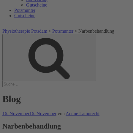
Gutscheine
Potsmunter
Gutscheine
Physiotherapie Potsdam
>
Potsmunter
>
Narbenbehandlung
Suche
Suche
nach:
Blog
Veröffentlicht
16. November
16. November
von
Aenne Lamprecht
am
Narbenbehandlung