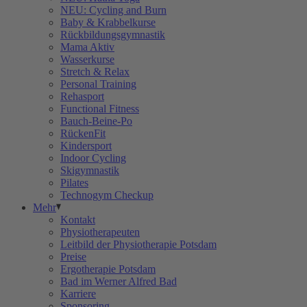
NEU: Cycling and Burn
Baby & Krabbelkurse
Rückbildungsgymnastik
Mama Aktiv
Wasserkurse
Stretch & Relax
Personal Training
Rehasport
Functional Fitness
Bauch-Beine-Po
RückenFit
Kindersport
Indoor Cycling
Skigymnastik
Pilates
Technogym Checkup
Mehr
Kontakt
Physiotherapeuten
Leitbild der Physiotherapie Potsdam
Preise
Ergotherapie Potsdam
Bad im Werner Alfred Bad
Karriere
Sponsoring