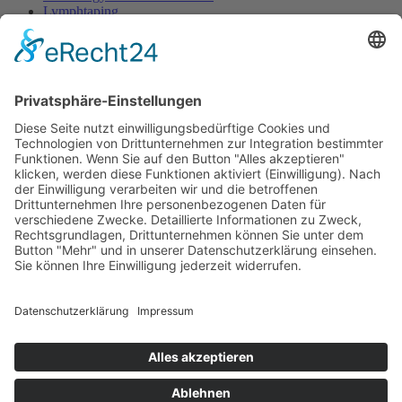
Lymphtaping
Rücken Therapie
Therapeutisches Klettern
Entspannungstraining
Aqua Fitness
FDM – Faszien-Distorsions-Modell
Zumba Gold
Rückbildungsgymnastik
Kinder Therapie
Krankengymnastik nach Vojta für Kinder
Krankengymnastik nach Bobath für Kinder
Krankengymnastik für Kinder
Therapeuten
Kontakt
Karriere
Förderung
Sponsoring
Potsdamer Adventsturmblasen
Gutscheine
Impressum