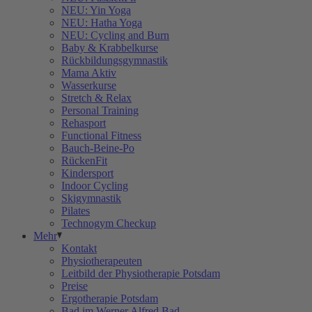
NEU: Yin Yoga
NEU: Hatha Yoga
NEU: Cycling and Burn
Baby & Krabbelkurse
Rückbildungsgymnastik
Mama Aktiv
Wasserkurse
Stretch & Relax
Personal Training
Rehasport
Functional Fitness
Bauch-Beine-Po
RückenFit
Kindersport
Indoor Cycling
Skigymnastik
Pilates
Technogym Checkup
Mehr
Kontakt
Physiotherapeuten
Leitbild der Physiotherapie Potsdam
Preise
Ergotherapie Potsdam
Bad im Werner Alfred Bad