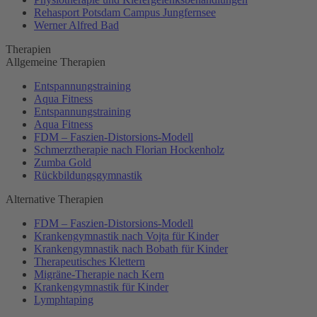
Rehasport Potsdam Campus Jungfernsee
Werner Alfred Bad
Therapien
Allgemeine Therapien
Entspannungstraining
Aqua Fitness
Entspannungstraining
Aqua Fitness
FDM – Faszien-Distorsions-Modell
Schmerztherapie nach Florian Hockenholz
Zumba Gold
Rückbildungsgymnastik
Alternative Therapien
FDM – Faszien-Distorsions-Modell
Krankengymnastik nach Vojta für Kinder
Krankengymnastik nach Bobath für Kinder
Therapeutisches Klettern
Migräne-Therapie nach Kern
Krankengymnastik für Kinder
Lymphtaping