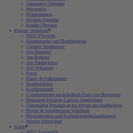
Alternative Therapie
Prävention
Rehabilitation
Rücken-Therapie
Kinder-Therapie
Praxen / Standorte
NEU: Physiofit
Hausbesuche und Heimbesuche
Campus Jungfernsee
Am Bahnhof
Am Rathaus
Am Stadtschloss
Am Volkspark
Ferch
Hand- & Fußzentrum
Humboldtring
Kurfürstenstift
Lymphzentrum am Klinikum Ernst von Bergmann
Rehasport Potsdam Campus Jungfernsee
Osteopathie Potsdam in der Physio am Stadtschloss
Physio & Sporttherapie Waldstadt
Physiotherapie und Kiefergelenksbehandlungen
Werner Alfred Bad
Kurse
NEU: FaszienFit