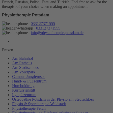
French, Russian, Polish, Farsi and Turkish. Feel free to ask for the
therapist of your choice when making an appointment.
Physiotherapie Potsdam
033127371555
033127371555
info@physiotherapie-potsdam.de
Praxen
Am Bahnhof
Am Rathaus
Am Stadtschloss
Am Volkspark
Campus Jungfernsee
Hand- & Fußzentrum
Humboldtring
Kurfürstenstift
Lymphzentrum
Osteopathie Potsdam in der Physio am Stadtschloss
Physio & Sporttherapie Waldstadt
Physiotherapie Ferch
Physiotherapie und Kiefergelenksbehandlungen