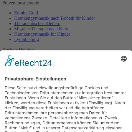
Präventionstherapie
Zumba Gold
Krankengymnastik nach Bobath für Kinder
Therapeutisches Klettern
Migräne-Therapie nach Kern
Krankengymnastik für Kinder
Lymphtaping
Rücken Therapie
Therapeutisches Klettern
Entspannungstraining
Aqua Fitness
FDM – Faszien-Distorsions-Modell
Zumba Gold
Rückbildungsgymnastik
Kinder Therapie
Krankengymnastik nach Vojta für Kinder
Krankengymnastik nach Bobath für Kinder
Krankengymnastik für Kinder
Therapeuten
Kontakt