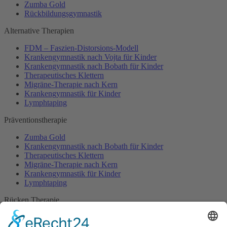
Zumba Gold
Rückbildungsgymnastik
Alternative Therapien
FDM – Faszien-Distorsions-Modell
Krankengymnastik nach Vojta für Kinder
Krankengymnastik nach Bobath für Kinder
Therapeutisches Klettern
Migräne-Therapie nach Kern
Krankengymnastik für Kinder
Lymphtaping
Präventionstherapie
Zumba Gold
Krankengymnastik nach Bobath für Kinder
Therapeutisches Klettern
Migräne-Therapie nach Kern
Krankengymnastik für Kinder
Lymphtaping
Rücken Therapie
Therapeutisches Klettern
Entspannungstraining