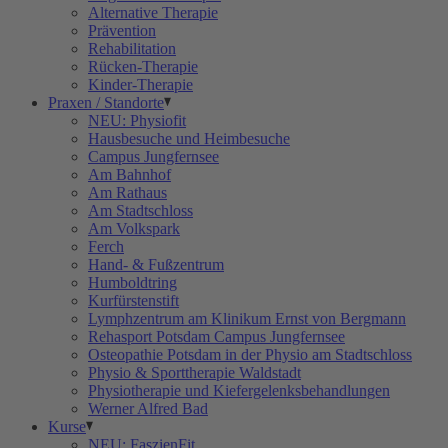
Alternative Therapie
Prävention
Rehabilitation
Rücken-Therapie
Kinder-Therapie
Praxen / Standorte
NEU: Physiofit
Hausbesuche und Heimbesuche
Campus Jungfernsee
Am Bahnhof
Am Rathaus
Am Stadtschloss
Am Volkspark
Ferch
Hand- & Fußzentrum
Humboldtring
Kurfürstenstift
Lymphzentrum am Klinikum Ernst von Bergmann
Rehasport Potsdam Campus Jungfernsee
Osteopathie Potsdam in der Physio am Stadtschloss
Physio & Sporttherapie Waldstadt
Physiotherapie und Kiefergelenksbehandlungen
Werner Alfred Bad
Kurse
NEU: FaszienFit