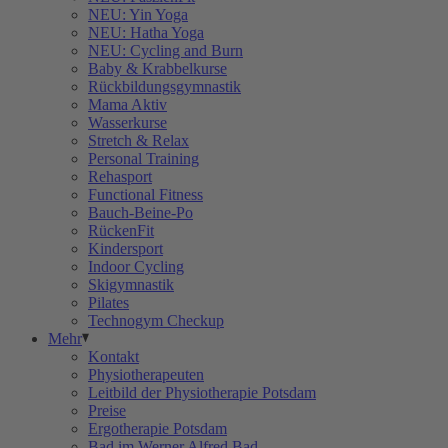
NEU: Yin Yoga
NEU: Hatha Yoga
NEU: Cycling and Burn
Baby & Krabbelkurse
Rückbildungsgymnastik
Mama Aktiv
Wasserkurse
Stretch & Relax
Personal Training
Rehasport
Functional Fitness
Bauch-Beine-Po
RückenFit
Kindersport
Indoor Cycling
Skigymnastik
Pilates
Technogym Checkup
Mehr
Kontakt
Physiotherapeuten
Leitbild der Physiotherapie Potsdam
Preise
Ergotherapie Potsdam
Bad im Werner Alfred Bad