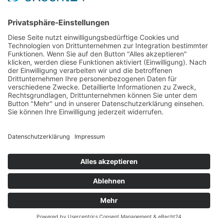
Aqua Fitness
FDM – Faszien-Distorsions-Modell
Zumba Gold
Rückbildungsgymnastik
Kinder Therapie
Krankengymnastik nach Vojta für Kinder
Krankengymnastik nach Bobath für Kinder
Krankengymnastik für Kinder
Therapeuten
Kontakt
Karriere
Förderung
Sponsoring
Potsdamer Adventsturmblasen
Gutscheine
Impressum
Datenschutz
Alle auf dieser Webseite genannten Behandlungen & Methoden
stellen kein Heilversprechen dar.