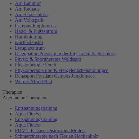
Am Bahnhof
Am Rathaus
Am Stadtschloss
Am Volkspark
Campus Jungfernsee
Hand- & Fußzentrum
Humboldtring
Kurfürstenstift
Lymphzentrum
Osteopathie Potsdam in der Physio am Stadtschloss
Physio & Sporttherapie Waldstadt
Physiotherapie Ferch
Physiotherapie und Kiefergelenksbehandlungen
Rehasport Potsdam Campus Jungfernsee
Werner Alfred Bad
Therapien
Allgemeine Therapien
Entspannungstraining
Aqua Fitness
Entspannungstraining
Aqua Fitness
FDM – Faszien-Distorsions-Modell
Schmerztherapie nach Florian Hockenholz