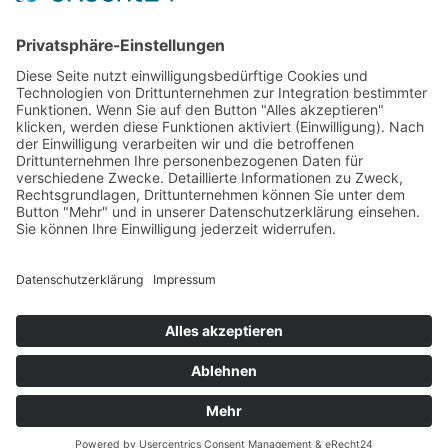
Therapeutisches Klettern
Entspannungstraining
Aqua Fitness
FDM – Faszien-Distorsions-Modell
Zumba Gold
Rückbildungsgymnastik
Kinder Therapie
Krankengymnastik nach Vojta für Kinder
Krankengymnastik nach Bobath für Kinder
Krankengymnastik für Kinder
Therapeuten
Kontakt
Karriere
Förderung
Sponsoring
Potsdamer Adventsturmblasen
Gutscheine
Impressum
Datenschutz
Alle auf dieser Webseite genannten Behandlungen & Methoden
stellen kein Heilversprechen dar.