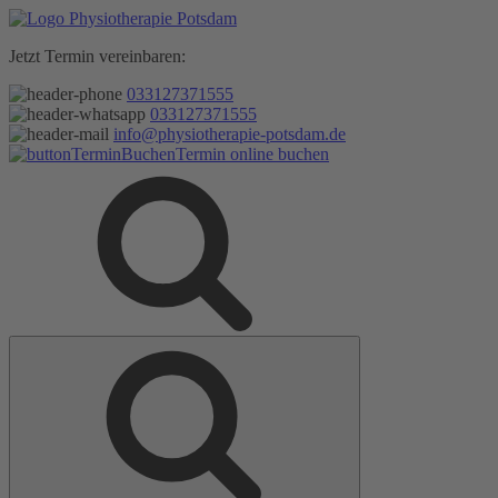
Zum
Inhalt
Jetzt Termin vereinbaren:
springen
033127371555
033127371555
info@physiotherapie-potsdam.de
Termin online buchen
Suche
Suche
nach: