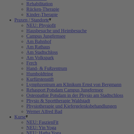
Rehabilitation
Rücken-Therapie
Kinder-Therapie
Praxen / Standorte
NEU: Physiofit
Hausbesuche und Heimbesuche
Campus Jungfernsee
Am Bahnhof
Am Rathaus
Am Stadtschloss
Am Volkspark
Ferch
Hand- & Fußzentrum
Humboldtring
Kurfürstenstift
Lymphzentrum am Klinikum Ernst von Bergmann
Rehasport Potsdam Campus Jungfernsee
Osteopathie Potsdam in der Physio am Stadtschloss
Physio & Sporttherapie Waldstadt
Physiotherapie und Kiefergelenksbehandlungen
Werner Alfred Bad
Kurse
NEU: FaszienFit
NEU: Yin Yoga
NEU: Hatha Yoga