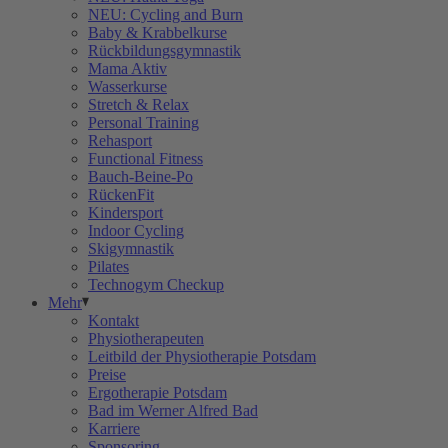
NEU: Cycling and Burn
Baby & Krabbelkurse
Rückbildungsgymnastik
Mama Aktiv
Wasserkurse
Stretch & Relax
Personal Training
Rehasport
Functional Fitness
Bauch-Beine-Po
RückenFit
Kindersport
Indoor Cycling
Skigymnastik
Pilates
Technogym Checkup
Mehr
Kontakt
Physiotherapeuten
Leitbild der Physiotherapie Potsdam
Preise
Ergotherapie Potsdam
Bad im Werner Alfred Bad
Karriere
Sponsoring