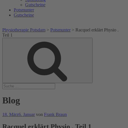
Gutscheine
Potsmunter
Gutscheine
Physiotherapie Potsdam
>
Potsmunter
>
Racquel erklärt Physio .
Teil 1
Suche
Suche
nach:
Blog
Veröffentlicht
18. März
6. Januar
von
Frank Braun
am
Racquel erklärt Physio . Teil 1