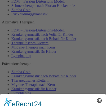
FDM – Faszien-Distorsions-Modell
Schmerztherapie nach Florian Hockenholz
Zumba Gold
Rückbildungsgymnastik
Alternative Therapien
FDM – Faszien-Distorsions-Modell
Krankengymnastik nach Vojta für Kinder
Krankengymnastik nach Bobath für Kinder
Therapeutisches Klettern
Migräne-Therapie nach Kern
Krankengymnastik für Kinder
Lymphtaping
Präventionstherapie
Zumba Gold
Krankengymnastik nach Bobath für Kinder
Therapeutisches Klettern
Migräne-Therapie nach Kern
Krankengymnastik für Kinder
Lymphtaping
Rücken Therapie