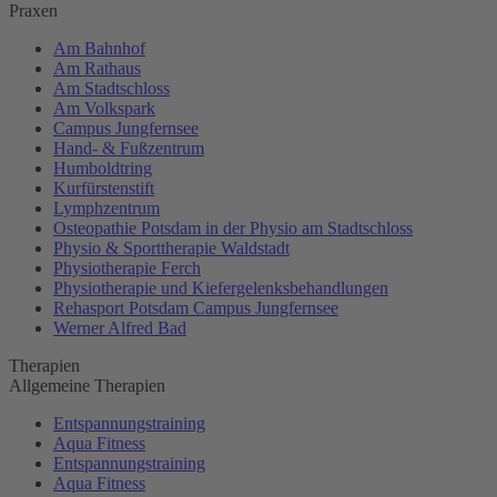
Praxen
Am Bahnhof
Am Rathaus
Am Stadtschloss
Am Volkspark
Campus Jungfernsee
Hand- & Fußzentrum
Humboldtring
Kurfürstenstift
Lymphzentrum
Osteopathie Potsdam in der Physio am Stadtschloss
Physio & Sporttherapie Waldstadt
Physiotherapie Ferch
Physiotherapie und Kiefergelenksbehandlungen
Rehasport Potsdam Campus Jungfernsee
Werner Alfred Bad
Therapien
Allgemeine Therapien
Entspannungstraining
Aqua Fitness
Entspannungstraining
Aqua Fitness