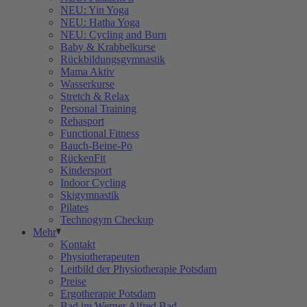
NEU: Yin Yoga
NEU: Hatha Yoga
NEU: Cycling and Burn
Baby & Krabbelkurse
Rückbildungsgymnastik
Mama Aktiv
Wasserkurse
Stretch & Relax
Personal Training
Rehasport
Functional Fitness
Bauch-Beine-Po
RückenFit
Kindersport
Indoor Cycling
Skigymnastik
Pilates
Technogym Checkup
Mehr
Kontakt
Physiotherapeuten
Leitbild der Physiotherapie Potsdam
Preise
Ergotherapie Potsdam
Bad im Werner Alfred Bad