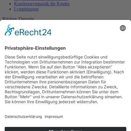
Krankengymnastik für Kinder
Lymphtaping
Rücken Therapie
Therapeutisches Klettern
Entspannungstraining
Aqua Fitness
FDM – Faszien-Distorsions-Modell
Zumba Gold
Rückbildungsgymnastik
Kinder Therapie
Krankengymnastik nach Vojta für Kinder
Krankengymnastik nach Bobath für Kinder
Krankengymnastik für Kinder
Therapeuten
Kontakt
Karriere
Förderung
Sponsoring
Potsdamer Adventsturmblasen
Gutscheine