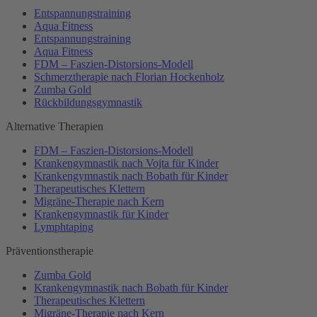
Entspannungstraining
Aqua Fitness
Entspannungstraining
Aqua Fitness
FDM – Faszien-Distorsions-Modell
Schmerztherapie nach Florian Hockenholz
Zumba Gold
Rückbildungsgymnastik
Alternative Therapien
FDM – Faszien-Distorsions-Modell
Krankengymnastik nach Vojta für Kinder
Krankengymnastik nach Bobath für Kinder
Therapeutisches Klettern
Migräne-Therapie nach Kern
Krankengymnastik für Kinder
Lymphtaping
Präventionstherapie
Zumba Gold
Krankengymnastik nach Bobath für Kinder
Therapeutisches Klettern
Migräne-Therapie nach Kern