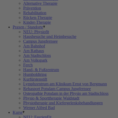
Alternative Therapie
Prävention
Rehabilitation
Rücken-Therapie
Kinder-Therapie
Praxen / Standorte
NEU: Physiofit
Hausbesuche und Heimbesuche
Campus Jungfernsee
Am Bahnhof
Am Rathaus
Am Stadtschloss
Am Volkspark
Ferch
Hand- & Fußzentrum
Humboldtring
Kurfürstenstift
Lymphzentrum am Klinikum Ernst von Bergmann
Rehasport Potsdam Campus Jungfernsee
Osteopathie Potsdam in der Physio am Stadtschloss
Physio & Sporttherapie Waldstadt
Physiotherapie und Kiefergelenksbehandlungen
Werner Alfred Bad
Kurse
NEU: FaszienFit