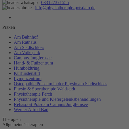
033127371555
info@physiotherapie-potsdam.de
Praxen
Am Bahnhof
Am Rathaus
Am Stadtschloss
Am Volkspark
Campus Jungfernsee
Hand- & Fußzentrum
Humboldtring
Kurfürstenstift
Lymphzentrum
Osteopathie Potsdam in der Physio am Stadtschloss
Physio & Sporttherapie Waldstadt
Physiotherapie Ferch
Physiotherapie und Kiefergelenksbehandlungen
Rehasport Potsdam Campus Jungfernsee
Werner Alfred Bad
Therapien
Allgemeine Therapien