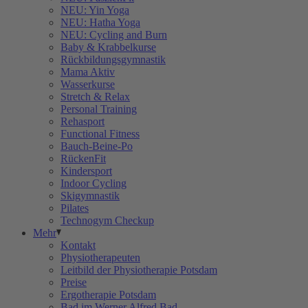
NEU: Yin Yoga
NEU: Hatha Yoga
NEU: Cycling and Burn
Baby & Krabbelkurse
Rückbildungsgymnastik
Mama Aktiv
Wasserkurse
Stretch & Relax
Personal Training
Rehasport
Functional Fitness
Bauch-Beine-Po
RückenFit
Kindersport
Indoor Cycling
Skigymnastik
Pilates
Technogym Checkup
Mehr
Kontakt
Physiotherapeuten
Leitbild der Physiotherapie Potsdam
Preise
Ergotherapie Potsdam
Bad im Werner Alfred Bad