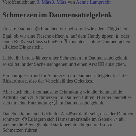
Veröffentlicht am
3. März
3. März
von
Aenne Lamprecht
Schmerzen im Daumensattelgelenk
Unsere Daumen 👍 brauchen wir bei so gut wie allen Tätigkeiten.
Egal, ob wir eine Flasche öffnen 🍾, auf dem Handy tippen 📱 oder
einen Reißverschluss schließen 👖 möchten – ohne Daumen gehen
all diese Dinge nicht.⁣
Leidet ihr bereits länger unter Schmerzen im Daumensattelgelenk,
so solltet ihr der Sache nachgehen und einen Arzt 👨‍⚕️ aufsuchen.⁣
Ein häufiger Grund für Schmerzen im Daumensattelgelenk ist die
Rhizarthrose, also der Verschleiß des Gelenkes.⁣
Aber auch eine rheumatische Erkrankung wie die rheumatoide
Arthritis kann zu Schmerzen im Daumen führen. Hierbei handelt es
sich um eine Entzündung 💥 im Daumensattelgelenk.⁣
Daneben kann auch Gicht der Auslöser dafür sein, dass der Daumen
schmerzt. 🤕 Es lagern sich Harnsäurekristalle im Gelenk 🦴 ab,
welche die Beweglichkeit stark beeinträchtigen und so zu
Schmerzen führen.