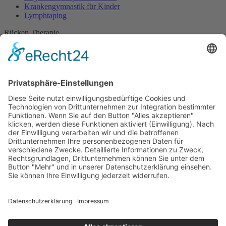
Krankengymnastik für Kinder
Lymphtaping
Rücken Therapie
Therapeutisches Klettern
Entspannungstraining
Aqua Fitness
FDM – Faszien-Distorsions-Modell
Zumba Gold
Rückbildungsgymnastik
Kinder Therapie
Krankengymnastik nach Vojta für Kinder
Krankengymnastik nach Bobath für Kinder
Krankengymnastik für Kinder
Therapeuten
Kontakt
Karriere
Förderung
Sponsoring
Potsdamer Adventsturmblasen
Gutscheine