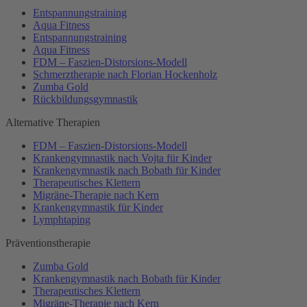
Entspannungstraining
Aqua Fitness
Entspannungstraining
Aqua Fitness
FDM – Faszien-Distorsions-Modell
Schmerztherapie nach Florian Hockenholz
Zumba Gold
Rückbildungsgymnastik
Alternative Therapien
FDM – Faszien-Distorsions-Modell
Krankengymnastik nach Vojta für Kinder
Krankengymnastik nach Bobath für Kinder
Therapeutisches Klettern
Migräne-Therapie nach Kern
Krankengymnastik für Kinder
Lymphtaping
Präventionstherapie
Zumba Gold
Krankengymnastik nach Bobath für Kinder
Therapeutisches Klettern
Migräne-Therapie nach Kern