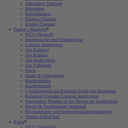
Alternative Therapie
Prävention
Rehabilitation
Rücken-Therapie
Kinder-Therapie
Praxen / Standorte
NEU: Physiofit
Hausbesuche und Heimbesuche
Campus Jungfernsee
Am Bahnhof
Am Rathaus
Am Stadtschloss
Am Volkspark
Ferch
Hand- & Fußzentrum
Humboldtring
Kurfürstenstift
Lymphzentrum am Klinikum Ernst von Bergmann
Rehasport Potsdam Campus Jungfernsee
Osteopathie Potsdam in der Physio am Stadtschloss
Physio & Sporttherapie Waldstadt
Physiotherapie und Kiefergelenksbehandlungen
Werner Alfred Bad
Kurse
NEU: FaszienFit