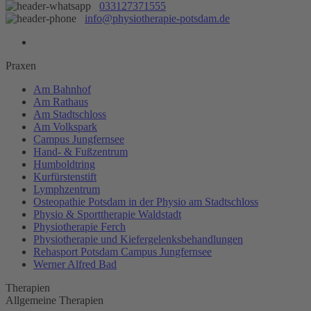
033127371555
info@physiotherapie-potsdam.de
Praxen
Am Bahnhof
Am Rathaus
Am Stadtschloss
Am Volkspark
Campus Jungfernsee
Hand- & Fußzentrum
Humboldtring
Kurfürstenstift
Lymphzentrum
Osteopathie Potsdam in der Physio am Stadtschloss
Physio & Sporttherapie Waldstadt
Physiotherapie Ferch
Physiotherapie und Kiefergelenksbehandlungen
Rehasport Potsdam Campus Jungfernsee
Werner Alfred Bad
Therapien
Allgemeine Therapien