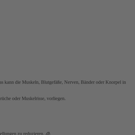
 Das kann die Muskeln, Blutgefäße, Nerven, Bänder oder Knorpel in
che oder Muskelrisse, vorliegen.⁣
llungen zu reduzieren. 🧊⁣