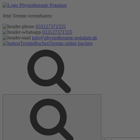
Zum
Inhalt
Jetzt Termin vereinbaren:
springen
033127371555
033127371555
info@physiotherapie-potsdam.de
Termin online buchen
Suche
Suche
nach: