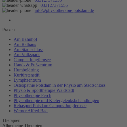
033127371555
033127371555
info@physiotherapie-potsdam.de
Praxen
Am Bahnhof
Am Rathaus
Am Stadtschloss
Am Volkspark
Campus Jungfernsee
Hand- & Fußzentrum
Humboldtring
Kurfürstenstift
Lymphzentrum
Osteopathie Potsdam in der Physio am Stadtschloss
Physio & Sporttherapie Waldstadt
Physiotherapie Ferch
Physiotherapie und Kiefergelenksbehandlungen
Rehasport Potsdam Campus Jungfernsee
Werner Alfred Bad
Therapien
Allgemeine Therapien