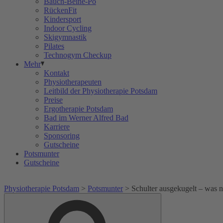
Bauch-Beine-Po
RückenFit
Kindersport
Indoor Cycling
Skigymnastik
Pilates
Technogym Checkup
Mehr
Kontakt
Physiotherapeuten
Leitbild der Physiotherapie Potsdam
Preise
Ergotherapie Potsdam
Bad im Werner Alfred Bad
Karriere
Sponsoring
Gutscheine
Potsmunter
Gutscheine
Physiotherapie Potsdam
>
Potsmunter
>
Schulter ausgekugelt – was 
Suche
Suche
nach: