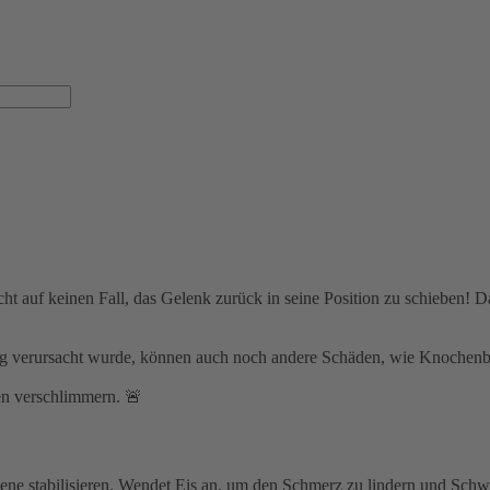
cht auf keinen Fall, das Gelenk zurück in seine Position zu schieben!
g verursacht wurde, können auch noch andere Schäden, wie Knochenbrü
en verschlimmern. 🚨⁣
iene stabilisieren. Wendet Eis an, um den Schmerz zu lindern und Schwe