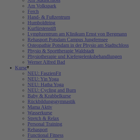
Am Stadtschloss
Am Volkspark
Ferch
Hand- & Fußzentrum
Humboldtring
Kurfürstenstift
Lymphzentrum am Klinikum Ernst von Bergmann
Rehasport Potsdam Campus Jungfernsee
Osteopathie Potsdam in der Physio am Stadtschloss
Physio & Sporttherapie Waldstadt
Physiotherapie und Kiefergelenksbehandlungen
Werner Alfred Bad
Kurse
NEU: FaszienFit
NEU: Yin Yoga
NEU: Hatha Yoga
NEU: Cycling and Burn
Baby & Krabbelkurse
Rückbildungsgymnastik
Mama Aktiv
Wasserkurse
Stretch & Relax
Personal Training
Rehasport
Functional Fitness