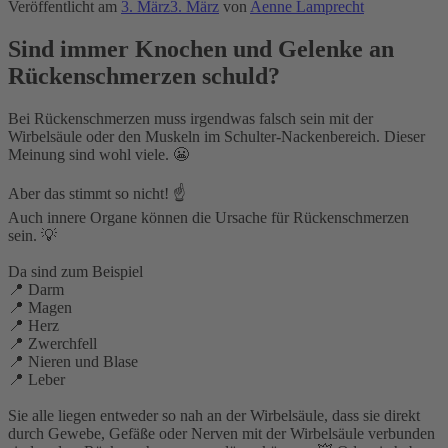
Veröffentlicht am
3. März
3. März
von
Aenne Lamprecht
Sind immer Knochen und Gelenke an
Rückenschmerzen schuld?
Bei Rückenschmerzen muss irgendwas falsch sein mit der
Wirbelsäule oder den Muskeln im Schulter-Nackenbereich. Dieser
Meinung sind wohl viele. 😬⁣
Aber das stimmt so nicht! ☝️⁣
Auch innere Organe können die Ursache für Rückenschmerzen
sein. 💡⁣
Da sind zum Beispiel⁣
📍 Darm⁣
📍 Magen⁣
📍 Herz⁣
📍 Zwerchfell⁣
📍 Nieren und Blase⁣
📍 Leber⁣
Sie alle liegen entweder so nah an der Wirbelsäule, dass sie direkt
durch Gewebe, Gefäße oder Nerven mit der Wirbelsäule verbunden