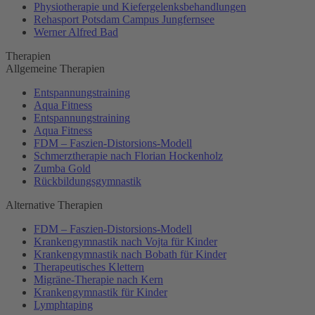
Physiotherapie und Kiefergelenksbehandlungen
Rehasport Potsdam Campus Jungfernsee
Werner Alfred Bad
Therapien
Allgemeine Therapien
Entspannungstraining
Aqua Fitness
Entspannungstraining
Aqua Fitness
FDM – Faszien-Distorsions-Modell
Schmerztherapie nach Florian Hockenholz
Zumba Gold
Rückbildungsgymnastik
Alternative Therapien
FDM – Faszien-Distorsions-Modell
Krankengymnastik nach Vojta für Kinder
Krankengymnastik nach Bobath für Kinder
Therapeutisches Klettern
Migräne-Therapie nach Kern
Krankengymnastik für Kinder
Lymphtaping