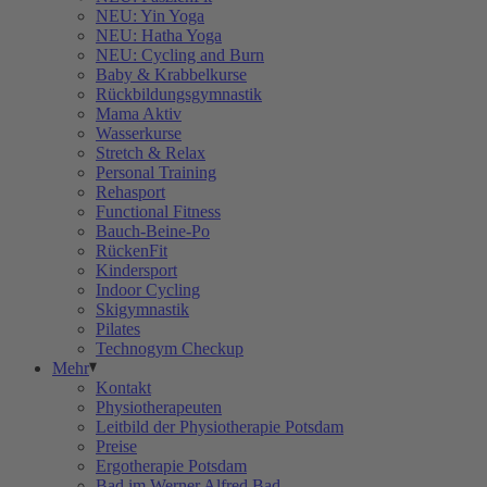
NEU: Yin Yoga
NEU: Hatha Yoga
NEU: Cycling and Burn
Baby & Krabbelkurse
Rückbildungsgymnastik
Mama Aktiv
Wasserkurse
Stretch & Relax
Personal Training
Rehasport
Functional Fitness
Bauch-Beine-Po
RückenFit
Kindersport
Indoor Cycling
Skigymnastik
Pilates
Technogym Checkup
Mehr
Kontakt
Physiotherapeuten
Leitbild der Physiotherapie Potsdam
Preise
Ergotherapie Potsdam
Bad im Werner Alfred Bad