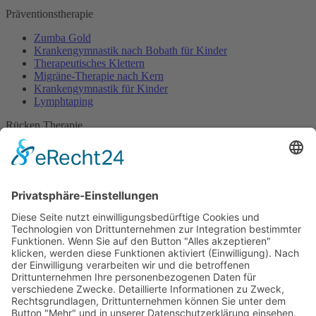
Präventionstherapie
Zumba Gold
Krankengymnastik nach Bobath für Kinder
Therapeutisches Klettern
Migräne-Therapie nach Kern
Krankengymnastik für Kinder
Lymphtaping
Rücken Therapie
Therapeutisches Klettern
Entspannungstraining
Aqua Fitness
FDM – Faszien-Distorsions-Modell
Zumba Gold
Rückbildungsgymnastik
Kinder Therapie
Krankengymnastik nach Vojta für Kinder
Krankengymnastik nach Bobath für Kinder
Krankengymnastik für Kinder
Therapeuten