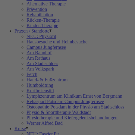
Alternative Therapie
Prävention
Rehabilitation
Rücken-Therapie
Kinder-Therapie
Praxen / Standorte
NEU: Physiofit
Hausbesuche und Heimbesuche
Campus Jungfernsee
Am Bahnhof
Am Rathaus
Am Stadtschloss
Am Volkspark
Ferch
Hand- & Fußzentrum
Humboldtring
Kurfürstenstift
Lymphzentrum am Klinikum Ernst von Bergmann
Rehasport Potsdam Campus Jungfernsee
Osteopathie Potsdam in der Physio am Stadtschloss
Physio & Sporttherapie Waldstadt
Physiotherapie und Kiefergelenksbehandlungen
Werner Alfred Bad
Kurse
NEU: FaszienFit