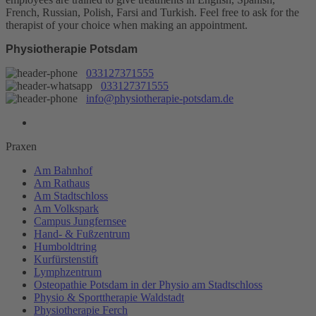
French, Russian, Polish, Farsi and Turkish. Feel free to ask for the
therapist of your choice when making an appointment.
Physiotherapie Potsdam
033127371555
033127371555
info@physiotherapie-potsdam.de
Praxen
Am Bahnhof
Am Rathaus
Am Stadtschloss
Am Volkspark
Campus Jungfernsee
Hand- & Fußzentrum
Humboldtring
Kurfürstenstift
Lymphzentrum
Osteopathie Potsdam in der Physio am Stadtschloss
Physio & Sporttherapie Waldstadt
Physiotherapie Ferch