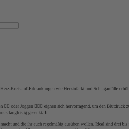
ür Herz-Kreislauf-Erkrankungen wie Herzinfarkt und Schlaganfälle erhö
 🏊🏻 oder Joggen 🏃🏻‍♀️ eignen sich hervorragend, um den Blutdruck 
ck langfristig gesenkt. ⬇️
aß macht und die ihr auch regelmäßig ausüben wollen. Ideal sind drei bi