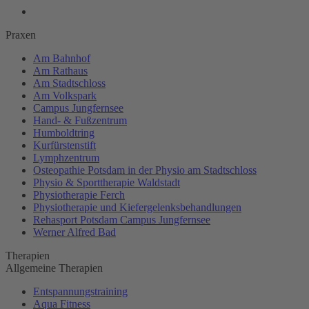
Praxen
Am Bahnhof
Am Rathaus
Am Stadtschloss
Am Volkspark
Campus Jungfernsee
Hand- & Fußzentrum
Humboldtring
Kurfürstenstift
Lymphzentrum
Osteopathie Potsdam in der Physio am Stadtschloss
Physio & Sporttherapie Waldstadt
Physiotherapie Ferch
Physiotherapie und Kiefergelenksbehandlungen
Rehasport Potsdam Campus Jungfernsee
Werner Alfred Bad
Therapien
Allgemeine Therapien
Entspannungstraining
Aqua Fitness