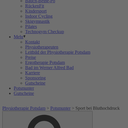
Bauch-Beine-Po
RückenFit
Kindersport
Indoor Cycling
Skigymnastik
Pilates
Technogym Checkup
Mehr
Kontakt
Physiotherapeuten
Leitbild der Physiotherapie Potsdam
Preise
Ergotherapie Potsdam
Bad im Werner Alfred Bad
Karriere
Sponsoring
Gutscheine
Potsmunter
Gutscheine
Physiotherapie Potsdam
>
Potsmunter
>
Sport bei Bluthochdruck
Suche
Suche
nach: