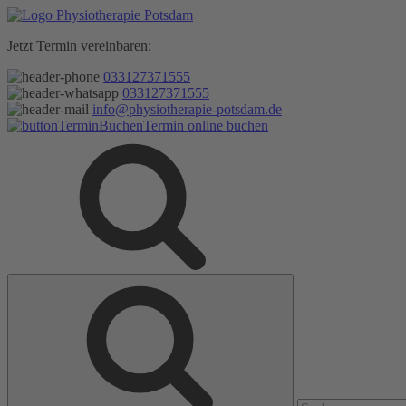
Zum
Inhalt
Jetzt Termin vereinbaren:
springen
033127371555
033127371555
info@physiotherapie-potsdam.de
Termin online buchen
Suche
Suche
nach: