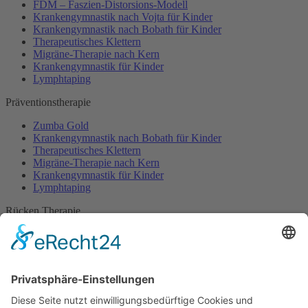
FDM – Faszien-Distorsions-Modell
Krankengymnastik nach Vojta für Kinder
Krankengymnastik nach Bobath für Kinder
Therapeutisches Klettern
Migräne-Therapie nach Kern
Krankengymnastik für Kinder
Lymphtaping
Präventionstherapie
Zumba Gold
Krankengymnastik nach Bobath für Kinder
Therapeutisches Klettern
Migräne-Therapie nach Kern
Krankengymnastik für Kinder
Lymphtaping
Rücken Therapie
Therapeutisches Klettern
Entspannungstraining
Aqua Fitness
FDM – Faszien-Distorsions-Modell
Zumba Gold
Rückbildungsgymnastik