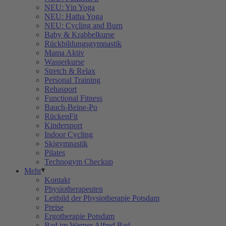
NEU: Yin Yoga
NEU: Hatha Yoga
NEU: Cycling and Burn
Baby & Krabbelkurse
Rückbildungsgymnastik
Mama Aktiv
Wasserkurse
Stretch & Relax
Personal Training
Rehasport
Functional Fitness
Bauch-Beine-Po
RückenFit
Kindersport
Indoor Cycling
Skigymnastik
Pilates
Technogym Checkup
Mehr
Kontakt
Physiotherapeuten
Leitbild der Physiotherapie Potsdam
Preise
Ergotherapie Potsdam
Bad im Werner Alfred Bad