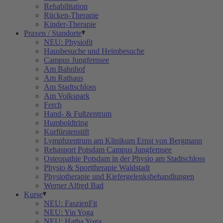
Rehabilitation
Rücken-Therapie
Kinder-Therapie
Praxen / Standorte
NEU: Physiofit
Hausbesuche und Heimbesuche
Campus Jungfernsee
Am Bahnhof
Am Rathaus
Am Stadtschloss
Am Volkspark
Ferch
Hand- & Fußzentrum
Humboldtring
Kurfürstenstift
Lymphzentrum am Klinikum Ernst von Bergmann
Rehasport Potsdam Campus Jungfernsee
Osteopathie Potsdam in der Physio am Stadtschloss
Physio & Sporttherapie Waldstadt
Physiotherapie und Kiefergelenksbehandlungen
Werner Alfred Bad
Kurse
NEU: FaszienFit
NEU: Yin Yoga
NEU: Hatha Yoga