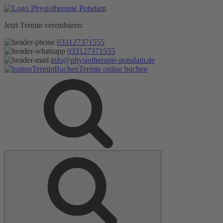
Zum
Inhalt
Jetzt Termin vereinbaren:
springen
033127371555
033127371555
info@physiotherapie-potsdam.de
Termin online buchen
Suche
Suche
nach: