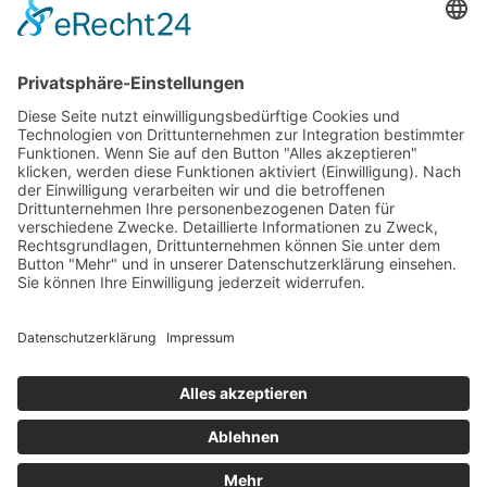
Rücken Therapie
Therapeutisches Klettern
Entspannungstraining
Aqua Fitness
FDM – Faszien-Distorsions-Modell
Zumba Gold
Rückbildungsgymnastik
Kinder Therapie
Krankengymnastik nach Vojta für Kinder
Krankengymnastik nach Bobath für Kinder
Krankengymnastik für Kinder
Therapeuten
Kontakt
Karriere
Förderung
Sponsoring
Potsdamer Adventsturmblasen
Gutscheine
Impressum
Datenschutz