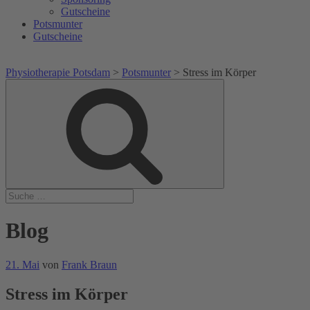
Gutscheine
Potsmunter
Gutscheine
Physiotherapie Potsdam
>
Potsmunter
>
Stress im Körper
Suche
Suche
nach:
Blog
Veröffentlicht
21. Mai
von
Frank Braun
am
Stress im Körper