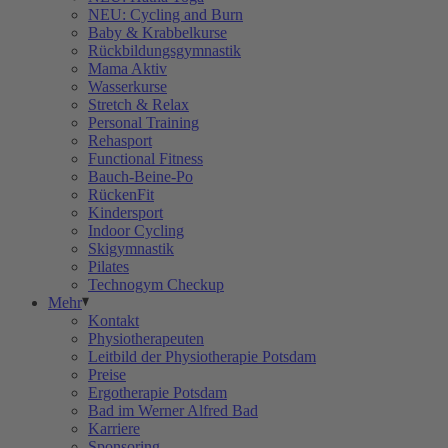
NEU: Cycling and Burn
Baby & Krabbelkurse
Rückbildungsgymnastik
Mama Aktiv
Wasserkurse
Stretch & Relax
Personal Training
Rehasport
Functional Fitness
Bauch-Beine-Po
RückenFit
Kindersport
Indoor Cycling
Skigymnastik
Pilates
Technogym Checkup
Mehr
Kontakt
Physiotherapeuten
Leitbild der Physiotherapie Potsdam
Preise
Ergotherapie Potsdam
Bad im Werner Alfred Bad
Karriere
Sponsoring