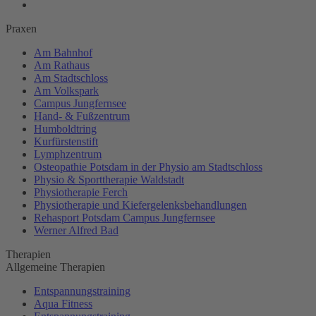
Praxen
Am Bahnhof
Am Rathaus
Am Stadtschloss
Am Volkspark
Campus Jungfernsee
Hand- & Fußzentrum
Humboldtring
Kurfürstenstift
Lymphzentrum
Osteopathie Potsdam in der Physio am Stadtschloss
Physio & Sporttherapie Waldstadt
Physiotherapie Ferch
Physiotherapie und Kiefergelenksbehandlungen
Rehasport Potsdam Campus Jungfernsee
Werner Alfred Bad
Therapien
Allgemeine Therapien
Entspannungstraining
Aqua Fitness