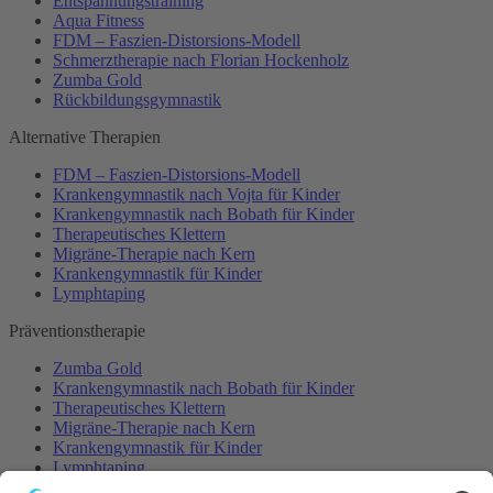
Entspannungstraining
Aqua Fitness
FDM – Faszien-Distorsions-Modell
Schmerztherapie nach Florian Hockenholz
Zumba Gold
Rückbildungsgymnastik
Alternative Therapien
FDM – Faszien-Distorsions-Modell
Krankengymnastik nach Vojta für Kinder
Krankengymnastik nach Bobath für Kinder
Therapeutisches Klettern
Migräne-Therapie nach Kern
Krankengymnastik für Kinder
Lymphtaping
Präventionstherapie
Zumba Gold
Krankengymnastik nach Bobath für Kinder
Therapeutisches Klettern
Migräne-Therapie nach Kern
Krankengymnastik für Kinder
Lymphtaping