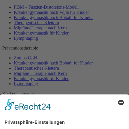
FDM – Faszien-Distorsions-Modell
Krankengymnastik nach Vojta für Kinder
Krankengymnastik nach Bobath für Kinder
Therapeutisches Klettern
Migräne-Therapie nach Kern
Krankengymnastik für Kinder
Lymphtaping
Präventionstherapie
Zumba Gold
Krankengymnastik nach Bobath für Kinder
Therapeutisches Klettern
Migräne-Therapie nach Kern
Krankengymnastik für Kinder
Lymphtaping
Rücken Therapie
Therapeutisches Klettern
Entspannungstraining
Aqua Fitness
FDM – Faszien-Distorsions-Modell
Zumba Gold