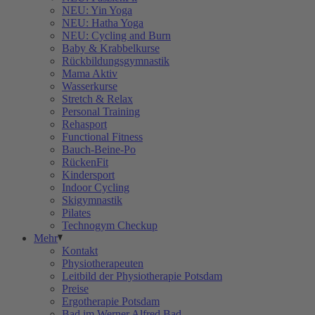
NEU: Yin Yoga
NEU: Hatha Yoga
NEU: Cycling and Burn
Baby & Krabbelkurse
Rückbildungsgymnastik
Mama Aktiv
Wasserkurse
Stretch & Relax
Personal Training
Rehasport
Functional Fitness
Bauch-Beine-Po
RückenFit
Kindersport
Indoor Cycling
Skigymnastik
Pilates
Technogym Checkup
Mehr
Kontakt
Physiotherapeuten
Leitbild der Physiotherapie Potsdam
Preise
Ergotherapie Potsdam
Bad im Werner Alfred Bad