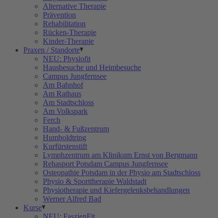
Alternative Therapie
Prävention
Rehabilitation
Rücken-Therapie
Kinder-Therapie
Praxen / Standorte
NEU: Physiofit
Hausbesuche und Heimbesuche
Campus Jungfernsee
Am Bahnhof
Am Rathaus
Am Stadtschloss
Am Volkspark
Ferch
Hand- & Fußzentrum
Humboldtring
Kurfürstenstift
Lymphzentrum am Klinikum Ernst von Bergmann
Rehasport Potsdam Campus Jungfernsee
Osteopathie Potsdam in der Physio am Stadtschloss
Physio & Sporttherapie Waldstadt
Physiotherapie und Kiefergelenksbehandlungen
Werner Alfred Bad
Kurse
NEU: FaszienFit