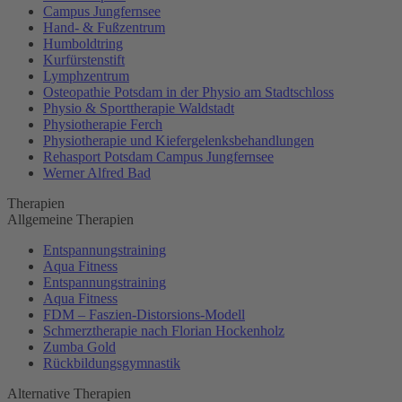
Campus Jungfernsee
Hand- & Fußzentrum
Humboldtring
Kurfürstenstift
Lymphzentrum
Osteopathie Potsdam in der Physio am Stadtschloss
Physio & Sporttherapie Waldstadt
Physiotherapie Ferch
Physiotherapie und Kiefergelenksbehandlungen
Rehasport Potsdam Campus Jungfernsee
Werner Alfred Bad
Therapien
Allgemeine Therapien
Entspannungstraining
Aqua Fitness
Entspannungstraining
Aqua Fitness
FDM – Faszien-Distorsions-Modell
Schmerztherapie nach Florian Hockenholz
Zumba Gold
Rückbildungsgymnastik
Alternative Therapien