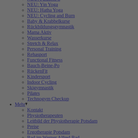
NEU: Yin Yoga
NEU: Hatha Yoga
NEU: Cycling and Burn
Baby & Krabbelkurse
Rückbildungsgymnastik
Mama Aktiv
Wasserkurse
Stretch & Relax
Personal Training
Rehasport
Functional Fitness
Bauch-Beine-Po
RückenFit
Kindersport
Indoor Cycling
Skigymnastik
Pilates
Technogym Checkup
Mehr
Kontakt
Physiotherapeuten
Leitbild der Physiotherapie Potsdam
Preise
Ergotherapie Potsdam
Bad im Werner Alfred Bad