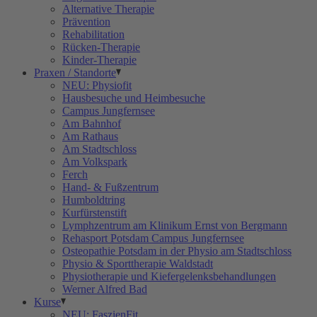
Alternative Therapie
Prävention
Rehabilitation
Rücken-Therapie
Kinder-Therapie
Praxen / Standorte
NEU: Physiofit
Hausbesuche und Heimbesuche
Campus Jungfernsee
Am Bahnhof
Am Rathaus
Am Stadtschloss
Am Volkspark
Ferch
Hand- & Fußzentrum
Humboldtring
Kurfürstenstift
Lymphzentrum am Klinikum Ernst von Bergmann
Rehasport Potsdam Campus Jungfernsee
Osteopathie Potsdam in der Physio am Stadtschloss
Physio & Sporttherapie Waldstadt
Physiotherapie und Kiefergelenksbehandlungen
Werner Alfred Bad
Kurse
NEU: FaszienFit