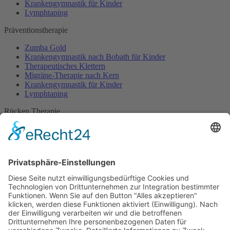
Krankengymnastik für Kinder
Lymphtaping
Präventionstherapie
Zumba Gold
Krankengymnastik nach Bobath für Kinder
Therapeutisches Klettern
Migräne-Therapie nach Kern
Krankengymnastik für Kinder
Lymphtaping
Rücken Therapie
Therapeutisches Klettern
Entspannungstraining
Aqua Fitness
FDM – Faszien-Distorsions-Modell
Zumba Gold
Rückbildungsgymnastik
Kinder Therapie
Krankengymnastik nach Vojta für Kinder
Krankengymnastik nach Bobath für Kinder
Krankengymnastik für Kinder