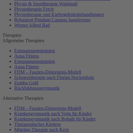
Physio & Sporttherapie Waldstadt
Physiotherapie Ferch
Physiotherapie und Kiefergelenksbehandlungen
Rehasport Potsdam Campus Jungfernsee
Werner Alfred Bad
Therapien
Allgemeine Therapien
Entspannungstraining
Aqua Fitness
Entspannungstraining
Aqua Fitness
FDM – Faszien-Distorsions-Modell
Schmerztherapie nach Florian Hockenholz
Zumba Gold
Rückbildungsgymnastik
Alternative Therapien
FDM – Faszien-Distorsions-Modell
Krankengymnastik nach Vojta für Kinder
Krankengymnastik nach Bobath für Kinder
Therapeutisches Klettern
Migräne-Therapie nach Kern