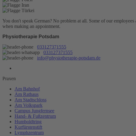
You don't speak German? No problem at all.
Some of our employees are
when making an appointment.
Physiotherapie Potsdam
033127371555
033127371555
info@physiotherapie-potsdam.de
Praxen
Am Bahnhof
Am Rathaus
Am Stadtschloss
Am Volkspark
Campus Jungfernsee
Hand- & Fußzentrum
Humboldtring
Kurfürstenstift
Lymphzentrum