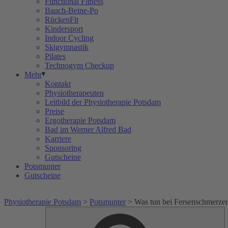
Functional Fitness
Bauch-Beine-Po
RückenFit
Kindersport
Indoor Cycling
Skigymnastik
Pilates
Technogym Checkup
Mehr
Kontakt
Physiotherapeuten
Leitbild der Physiotherapie Potsdam
Preise
Ergotherapie Potsdam
Bad im Werner Alfred Bad
Karriere
Sponsoring
Gutscheine
Potsmunter
Gutscheine
Physiotherapie Potsdam
>
Potsmunter
>
Was tun bei Fersenschmerze