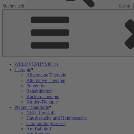
Suche nach:
Suche
WELOVEPHYSIO :-)
Therapie
Allgemeine Therapie
Alternative Therapie
Prävention
Rehabilitation
Rücken-Therapie
Kinder-Therapie
Praxen / Standorte
NEU: Physiofit
Hausbesuche und Heimbesuche
Campus Jungfernsee
Am Bahnhof