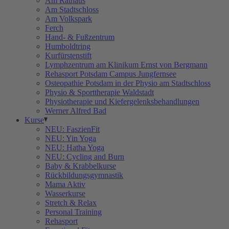
Am Rathaus
Am Stadtschloss
Am Volkspark
Ferch
Hand- & Fußzentrum
Humboldtring
Kurfürstenstift
Lymphzentrum am Klinikum Ernst von Bergmann
Rehasport Potsdam Campus Jungfernsee
Osteopathie Potsdam in der Physio am Stadtschloss
Physio & Sporttherapie Waldstadt
Physiotherapie und Kiefergelenksbehandlungen
Werner Alfred Bad
Kurse
NEU: FaszienFit
NEU: Yin Yoga
NEU: Hatha Yoga
NEU: Cycling and Burn
Baby & Krabbelkurse
Rückbildungsgymnastik
Mama Aktiv
Wasserkurse
Stretch & Relax
Personal Training
Rehasport