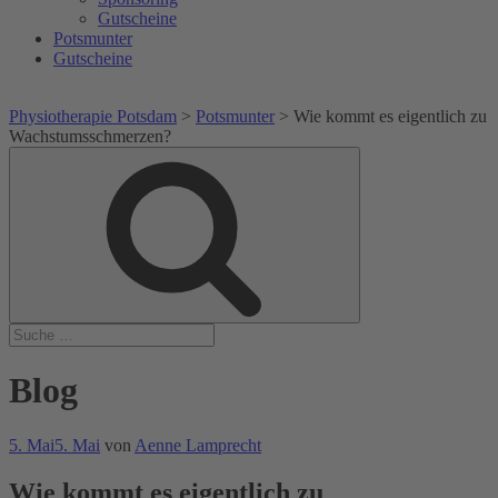
Gutscheine
Potsmunter
Gutscheine
Physiotherapie Potsdam
>
Potsmunter
>
Wie kommt es eigentlich zu
Wachstumsschmerzen?
Suche
Suche
nach:
Blog
Veröffentlicht
5. Mai
5. Mai
von
Aenne Lamprecht
am
Wie kommt es eigentlich zu