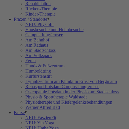
Rehabilitation
Rücken-Therapie
Kinder-Therapie
Praxen / Standorte
NEU: Physiofit
Hausbesuche und Heimbesuche
Campus Jungfernsee
Am Bahnhof
Am Rathaus
Am Stadtschloss
Am Volkspark
Ferch
Hand- & Fußzentrum
Humboldtring
Kurfürstenstift
Lymphzentrum am Klinikum Ernst von Bergmann
Rehasport Potsdam Campus Jungfernsee
Osteopathie Potsdam in der Physio am Stadtschloss
Physio & Sporttherapie Waldstadt
Physiotherapie und Kiefergelenksbehandlungen
Werner Alfred Bad
Kurse
NEU: FaszienFit
NEU: Yin Yoga
NEU: Hatha Yoga