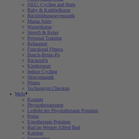
NEU: Cycling and Burn
Baby & Krabbelkurse
Rückbildungsgymnastik
Mama Aktiv
Wasserkurse
Stretch & Relax
Personal Training
Rehasport
Functional Fitness
Bauch-Beine-Po
RückenFit
Kindersport
Indoor Cycling
Skigymnastik
Pilates
Technogym Checkup
Mehr
Kontakt
Physiotherapeuten
Leitbild der Physiotherapie Potsdam
Preise
Ergotherapie Potsdam
Bad im Werner Alfred Bad
Karriere
Sponsoring