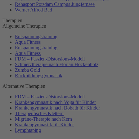
Rehasport Potsdam Campus Jungfernsee
Werner Alfred Bad
Therapien
Allgemeine Therapien
Entspannungstraining
Aqua Fitness
Entspannungstraining
Aqua Fitness
FDM – Faszien-Distorsions-Modell
Schmerztherapie nach Florian Hockenholz
Zumba Gold
Rückbildungsgymnastik
Alternative Therapien
FDM – Faszien-Distorsions-Modell
Krankengymnastik nach Vojta für Kinder
Krankengymnastik nach Bobath für Kinder
Therapeutisches Klettern
Migräne-Therapie nach Kern
Krankengymnastik für Kinder
Lymphtaping