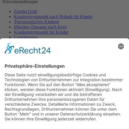
Präventionstherapie
Zumba Gold
Krankengymnastik nach Bobath für Kinder
Therapeutisches Klettern
Migräne-Therapie nach Kern
Krankengymnastik für Kinder
Lymphtaping
Rücken Therapie
Therapeutisches Klettern
Entspannungstraining
Aqua Fitness
FDM – Faszien-Distorsions-Modell
Zumba Gold
Rückbildungsgymnastik
Kinder Therapie
Krankengymnastik nach Vojta für Kinder
Krankengymnastik nach Bobath für Kinder
Krankengymnastik für Kinder
Therapeuten
Kontakt