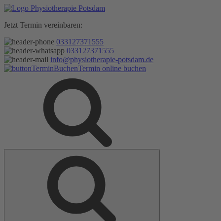
Zum
Inhalt
Jetzt Termin vereinbaren:
springen
033127371555
033127371555
info@physiotherapie-potsdam.de
Termin online buchen
Suche
Suche
nach: