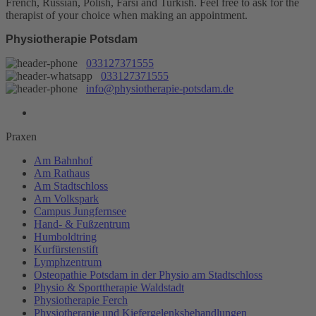
French, Russian, Polish, Farsi and Turkish. Feel free to ask for the
therapist of your choice when making an appointment.
Physiotherapie Potsdam
033127371555
033127371555
info@physiotherapie-potsdam.de
Praxen
Am Bahnhof
Am Rathaus
Am Stadtschloss
Am Volkspark
Campus Jungfernsee
Hand- & Fußzentrum
Humboldtring
Kurfürstenstift
Lymphzentrum
Osteopathie Potsdam in der Physio am Stadtschloss
Physio & Sporttherapie Waldstadt
Physiotherapie Ferch
Physiotherapie und Kiefergelenksbehandlungen