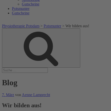
Gutscheine
Potsmunter
Gutscheine
Physiotherapie Potsdam
>
Potsmunter
>
Wir bilden aus!
Suche
Suche
nach:
Blog
Veröffentlicht
7. März
von
Aenne Lamprecht
am
Wir bilden aus!