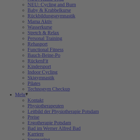
NEU: Cycling and Burn
Baby & Krabbelkurse
Rückbildungsgymnastik
Mama Aktiv
Wasserkurse
Stretch & Relax
Personal Training
Rehasport
Functional Fitness
Bauch-Beine-Po
RückenFit
Kindersport
Indoor Cycling
Skigymnastik
Pilates
Technogym Checkup
Mehr
Kontakt
Physiotherapeuten
Leitbild der Physiotherapie Potsdam
Preise
Ergotherapie Potsdam
Bad im Werner Alfred Bad
Karriere
Sponsoring