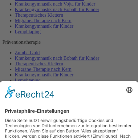
Krankengymnastik nach Vojta für Kinder
Krankengymnastik nach Bobath für Kinder
Therapeutisches Klettern
Migräne-Therapie nach Kern
Krankengymnastik für Kinder
Lymphtaping
Präventionstherapie
Zumba Gold
Krankengymnastik nach Bobath für Kinder
Therapeutisches Klettern
Migräne-Therapie nach Kern
Krankengymnastik für Kinder
Lymphtaping
Rücken Therapie
Therapeutisches Klettern
Entspannungstraining
Aqua Fitness
FDM – Faszien-Distorsions-Modell
Zumba Gold
Rückbildungsgymnastik