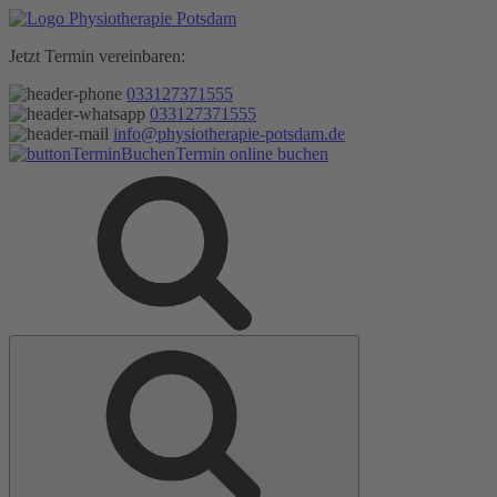
Zum
Inhalt
Jetzt Termin vereinbaren:
springen
033127371555
033127371555
info@physiotherapie-potsdam.de
Termin online buchen
Suche
Suche
nach: