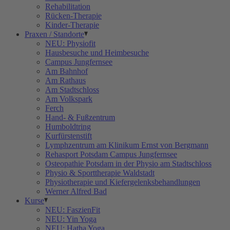
Rehabilitation
Rücken-Therapie
Kinder-Therapie
Praxen / Standorte
NEU: Physiofit
Hausbesuche und Heimbesuche
Campus Jungfernsee
Am Bahnhof
Am Rathaus
Am Stadtschloss
Am Volkspark
Ferch
Hand- & Fußzentrum
Humboldtring
Kurfürstenstift
Lymphzentrum am Klinikum Ernst von Bergmann
Rehasport Potsdam Campus Jungfernsee
Osteopathie Potsdam in der Physio am Stadtschloss
Physio & Sporttherapie Waldstadt
Physiotherapie und Kiefergelenksbehandlungen
Werner Alfred Bad
Kurse
NEU: FaszienFit
NEU: Yin Yoga
NEU: Hatha Yoga