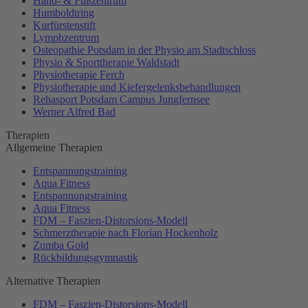
Hand- & Fußzentrum
Humboldtring
Kurfürstenstift
Lymphzentrum
Osteopathie Potsdam in der Physio am Stadtschloss
Physio & Sporttherapie Waldstadt
Physiotherapie Ferch
Physiotherapie und Kiefergelenksbehandlungen
Rehasport Potsdam Campus Jungfernsee
Werner Alfred Bad
Therapien
Allgemeine Therapien
Entspannungstraining
Aqua Fitness
Entspannungstraining
Aqua Fitness
FDM – Faszien-Distorsions-Modell
Schmerztherapie nach Florian Hockenholz
Zumba Gold
Rückbildungsgymnastik
Alternative Therapien
FDM – Faszien-Distorsions-Modell