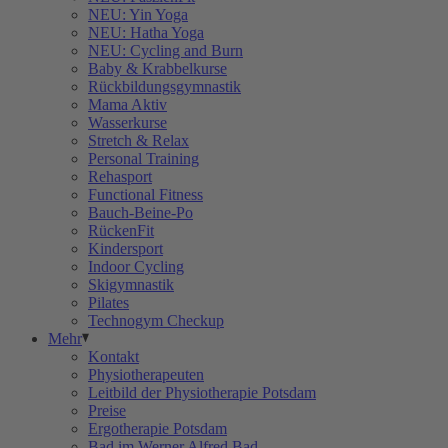
NEU: Yin Yoga
NEU: Hatha Yoga
NEU: Cycling and Burn
Baby & Krabbelkurse
Rückbildungsgymnastik
Mama Aktiv
Wasserkurse
Stretch & Relax
Personal Training
Rehasport
Functional Fitness
Bauch-Beine-Po
RückenFit
Kindersport
Indoor Cycling
Skigymnastik
Pilates
Technogym Checkup
Mehr
Kontakt
Physiotherapeuten
Leitbild der Physiotherapie Potsdam
Preise
Ergotherapie Potsdam
Bad im Werner Alfred Bad