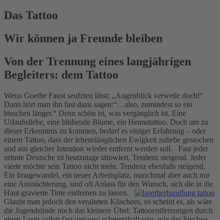
Das Tattoo
Wir können ja Freunde bleiben
Von der Trennung eines langjährigen
Begleiters: dem Tattoo
Wenn Goethe Faust seufzten lässt: „Augenblick verweile doch!“
Dann hört man ihn fast dazu sagen:“…also, zumindest so ein
bisschen länger.“ Denn schön ist, was vergänglich ist. Eine
Urlaubsliebe, eine blühende Blume, ein Hennatattoo. Doch um zu
dieser Erkenntnis zu kommen, bedarf es einiger Erfahrung – oder
einem Tattoo, dass der lebenslänglichen Ewigkeit zuliebe gestochen
und aus gleicher Intention wieder entfernt werden soll. Fast jeder
zehnte Deutsche ist heutzutage tätowiert, Tendenz steigend. Jeder
vierte möchte sein Tattoo nicht mehr. Tendenz ebenfalls steigend.
Ein Imagewandel, ein neuer Arbeitsplatz, manchmal aber auch nur
eine Ausnüchterung, sind oft Anlass für den Wunsch, sich die in die
Haut gravierte Tinte entfernen zu lassen.
Glaubt man jedoch den veralteten Klischees, so scheint es, als wäre
die Jugendsünde noch das kleinere Übel: Tattooentfernungen durch
einen Laser sollen fast genauso schmerzhaft sein, wie das Stechen