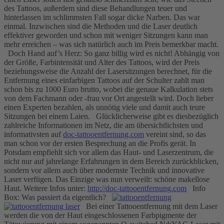
des Tattoos, außerdem sind diese Behandlungen teuer und
hinterlassen im schlimmsten Fall sogar dicke Narben. Das war
einmal. Inzwischen sind die Methoden und die Laser deutlich
effektiver geworden und schon mit weniger Sitzungen kann man
mehr erreichen – was sich natürlich auch im Preis bemerkbar macht.
Doch Hand auf’s Herz: So ganz billig wird es nicht! Abhängig von
der Größe, Farbintensität und Alter des Tattoos, wird der Preis
beziehungsweise die Anzahl der Lasersitzungen berechnet, für die
Entfernung eines einfarbigen Tattoos auf der Schulter zahlt man
schon bis zu 1000 Euro brutto, wobei die genaue Kalkulation stets
von dem Fachmann oder -frau vor Ort angestellt wird. Doch lieber
einen Experten bezahlen, als unnötig viele und damit auch teure
Sitzungen bei einem Laien. Glücklicherweise gibt es diesbezüglich
zahlreiche Informationen im Netz, die am übersichtlichsten und
informativsten auf
doc-tattooentfernung.com
vereint sind, so das
man schon vor der ersten Besprechung an die Profis gerät. In
Potsdam empfiehlt sich vor allem das Haut- und Laserzentrum, die
nicht nur auf jahrelange Erfahrungen in dem Bereich zurückblicken,
sondern vor allem auch über modernste Technik und innovative
Laser verfügen. Das Einzige was nun verweilt: schöne makellose
Haut. Weitere Infos unter:
http://doc-tattooentfernung.com
Info
Box: Was passiert da eigentlich?
Bei einer Tattooentfernung mit dem Laser
werden die von der Haut eingeschlossenen Farbpigmente der