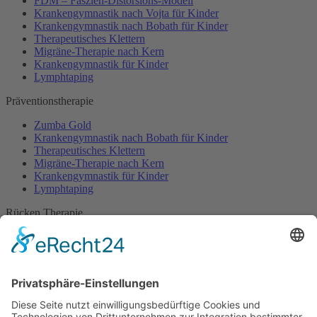
FDM – Faszien-Distorsions-Modell
Krankengymnastik nach Vojta für Kinder
Krankengymnastik nach Bobath für Kinder
Therapeutisches Klettern
Migräne-Therapie nach Kern
Krankengymnastik für Kinder
Lymphtaping
Präventionstherapie
Zumba Gold
Krankengymnastik nach Bobath für Kinder
Therapeutisches Klettern
Migräne-Therapie nach Kern
Krankengymnastik für Kinder
Lymphtaping
Rücken Therapie
Therapeutisches Klettern
Entspannungstraining
Aqua Fitness
FDM – Faszien-Distorsions-Modell
Zumba Gold
Rückbildungsgymnastik