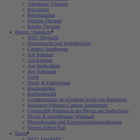
Alternative Therapie
Prävention
Rehabilitation
Rücken-Therapie
Kinder-Therapie
Praxen / Standorte
NEU: Physiofit
Hausbesuche und Heimbesuche
Campus Jungfernsee
Am Bahnhof
Am Rathaus
Am Stadtschloss
Am Volkspark
Ferch
Hand- & Fußzentrum
Humboldtring
Kurfürstenstift
Lymphzentrum am Klinikum Ernst von Bergmann
Rehasport Potsdam Campus Jungfernsee
Osteopathie Potsdam in der Physio am Stadtschloss
Physio & Sporttherapie Waldstadt
Physiotherapie und Kiefergelenksbehandlungen
Werner Alfred Bad
Kurse
NEU: FaszienFit