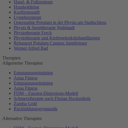
Hand- & Fußzentrum
Humboldtring
Kurfürstenstift
Lymphzentrum
Osteopathie Potsdam in der Physio am Stadtschloss
Physio & Sporttherapie Waldstadt
Physiotherapie Ferch
Physiotherapie und Kiefergelenksbehandlungen
Rehasport Potsdam Campus Jungfernsee
Werner Alfred Bad
Therapien
Allgemeine Therapien
Entspannungstraining
Aqua Fitness
Entspannungstraining
Aqua Fitness
FDM – Faszien-Distorsions-Modell
Schmerztherapie nach Florian Hockenholz
Zumba Gold
Rückbildungsgymnastik
Alternative Therapien