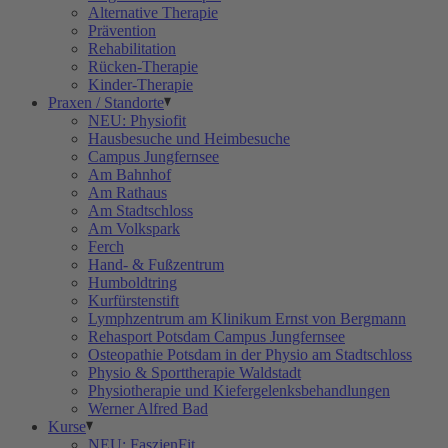
Alternative Therapie
Prävention
Rehabilitation
Rücken-Therapie
Kinder-Therapie
Praxen / Standorte
NEU: Physiofit
Hausbesuche und Heimbesuche
Campus Jungfernsee
Am Bahnhof
Am Rathaus
Am Stadtschloss
Am Volkspark
Ferch
Hand- & Fußzentrum
Humboldtring
Kurfürstenstift
Lymphzentrum am Klinikum Ernst von Bergmann
Rehasport Potsdam Campus Jungfernsee
Osteopathie Potsdam in der Physio am Stadtschloss
Physio & Sporttherapie Waldstadt
Physiotherapie und Kiefergelenksbehandlungen
Werner Alfred Bad
Kurse
NEU: FaszienFit