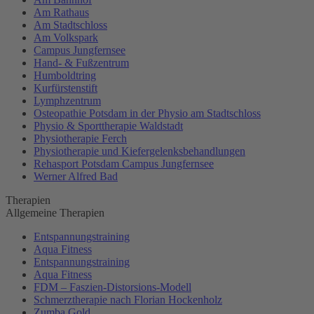
Am Rathaus
Am Stadtschloss
Am Volkspark
Campus Jungfernsee
Hand- & Fußzentrum
Humboldtring
Kurfürstenstift
Lymphzentrum
Osteopathie Potsdam in der Physio am Stadtschloss
Physio & Sporttherapie Waldstadt
Physiotherapie Ferch
Physiotherapie und Kiefergelenksbehandlungen
Rehasport Potsdam Campus Jungfernsee
Werner Alfred Bad
Therapien
Allgemeine Therapien
Entspannungstraining
Aqua Fitness
Entspannungstraining
Aqua Fitness
FDM – Faszien-Distorsions-Modell
Schmerztherapie nach Florian Hockenholz
Zumba Gold