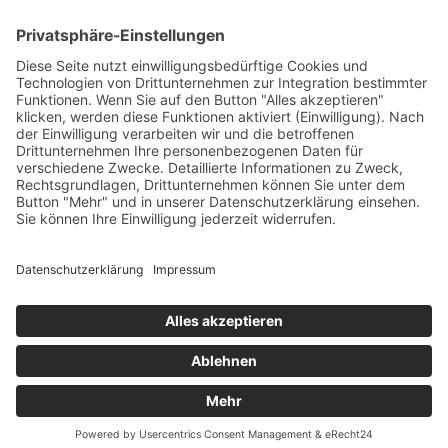
Aqua Fitness
FDM – Faszien-Distorsions-Modell
Zumba Gold
Rückbildungsgymnastik
Kinder Therapie
Krankengymnastik nach Vojta für Kinder
Krankengymnastik nach Bobath für Kinder
Krankengymnastik für Kinder
Therapeuten
Kontakt
Karriere
Förderung
Sponsoring
Potsdamer Adventsturmblasen
Gutscheine
Impressum
Datenschutz
Alle auf dieser Webseite genannten Behandlungen & Methoden
stellen kein Heilversprechen dar.