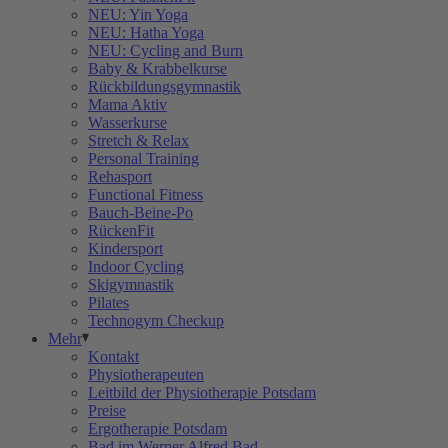
NEU: Yin Yoga
NEU: Hatha Yoga
NEU: Cycling and Burn
Baby & Krabbelkurse
Rückbildungsgymnastik
Mama Aktiv
Wasserkurse
Stretch & Relax
Personal Training
Rehasport
Functional Fitness
Bauch-Beine-Po
RückenFit
Kindersport
Indoor Cycling
Skigymnastik
Pilates
Technogym Checkup
Mehr
Kontakt
Physiotherapeuten
Leitbild der Physiotherapie Potsdam
Preise
Ergotherapie Potsdam
Bad im Werner Alfred Bad