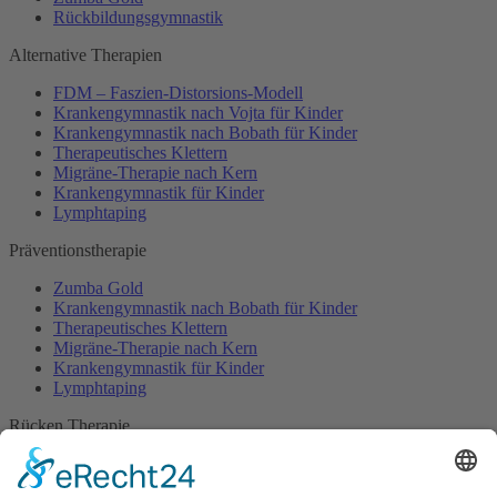
Rückbildungsgymnastik
Alternative Therapien
FDM – Faszien-Distorsions-Modell
Krankengymnastik nach Vojta für Kinder
Krankengymnastik nach Bobath für Kinder
Therapeutisches Klettern
Migräne-Therapie nach Kern
Krankengymnastik für Kinder
Lymphtaping
Präventionstherapie
Zumba Gold
Krankengymnastik nach Bobath für Kinder
Therapeutisches Klettern
Migräne-Therapie nach Kern
Krankengymnastik für Kinder
Lymphtaping
Rücken Therapie
Therapeutisches Klettern
Entspannungstraining