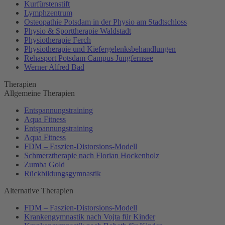
Kurfürstenstift
Lymphzentrum
Osteopathie Potsdam in der Physio am Stadtschloss
Physio & Sporttherapie Waldstadt
Physiotherapie Ferch
Physiotherapie und Kiefergelenksbehandlungen
Rehasport Potsdam Campus Jungfernsee
Werner Alfred Bad
Therapien
Allgemeine Therapien
Entspannungstraining
Aqua Fitness
Entspannungstraining
Aqua Fitness
FDM – Faszien-Distorsions-Modell
Schmerztherapie nach Florian Hockenholz
Zumba Gold
Rückbildungsgymnastik
Alternative Therapien
FDM – Faszien-Distorsions-Modell
Krankengymnastik nach Vojta für Kinder