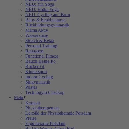
NEU: Yin Yoga
NEU: Hatha Yoga
NEU: Cycling and Burn
Baby & Krabbelkurse
Rückbildungsgymnastik
Mama Aktiv
Wasserkurse
Stretch & Relax
Personal Training
Rehasport
Functional Fitness
Bauch-Beine-Po
RückenFit
Kindersport
Indoor Cycling
Skigymnastik
Pilates
Technogym Checkup
Mehr
Kontakt
Physiotherapeuten
Leitbild der Physiotherapie Potsdam
Preise
Ergotherapie Potsdam
Bad im Werner Alfred Bad