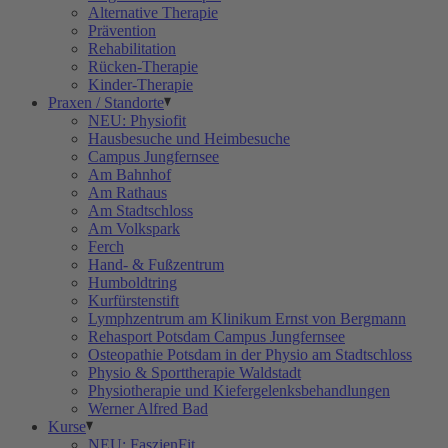
Alternative Therapie
Prävention
Rehabilitation
Rücken-Therapie
Kinder-Therapie
Praxen / Standorte
NEU: Physiofit
Hausbesuche und Heimbesuche
Campus Jungfernsee
Am Bahnhof
Am Rathaus
Am Stadtschloss
Am Volkspark
Ferch
Hand- & Fußzentrum
Humboldtring
Kurfürstenstift
Lymphzentrum am Klinikum Ernst von Bergmann
Rehasport Potsdam Campus Jungfernsee
Osteopathie Potsdam in der Physio am Stadtschloss
Physio & Sporttherapie Waldstadt
Physiotherapie und Kiefergelenksbehandlungen
Werner Alfred Bad
Kurse
NEU: FaszienFit