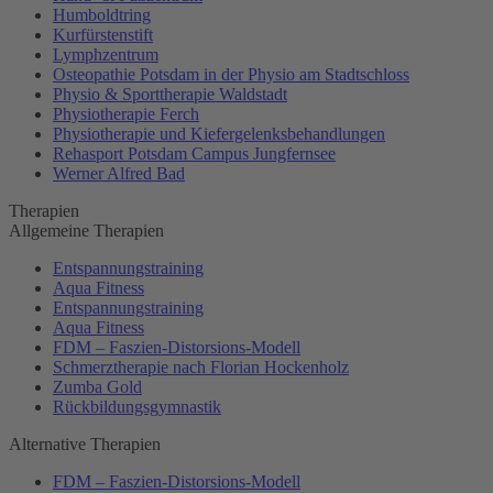
Humboldtring
Kurfürstenstift
Lymphzentrum
Osteopathie Potsdam in der Physio am Stadtschloss
Physio & Sporttherapie Waldstadt
Physiotherapie Ferch
Physiotherapie und Kiefergelenksbehandlungen
Rehasport Potsdam Campus Jungfernsee
Werner Alfred Bad
Therapien
Allgemeine Therapien
Entspannungstraining
Aqua Fitness
Entspannungstraining
Aqua Fitness
FDM – Faszien-Distorsions-Modell
Schmerztherapie nach Florian Hockenholz
Zumba Gold
Rückbildungsgymnastik
Alternative Therapien
FDM – Faszien-Distorsions-Modell