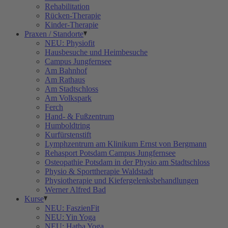
Rehabilitation
Rücken-Therapie
Kinder-Therapie
Praxen / Standorte
NEU: Physiofit
Hausbesuche und Heimbesuche
Campus Jungfernsee
Am Bahnhof
Am Rathaus
Am Stadtschloss
Am Volkspark
Ferch
Hand- & Fußzentrum
Humboldtring
Kurfürstenstift
Lymphzentrum am Klinikum Ernst von Bergmann
Rehasport Potsdam Campus Jungfernsee
Osteopathie Potsdam in der Physio am Stadtschloss
Physio & Sporttherapie Waldstadt
Physiotherapie und Kiefergelenksbehandlungen
Werner Alfred Bad
Kurse
NEU: FaszienFit
NEU: Yin Yoga
NEU: Hatha Yoga