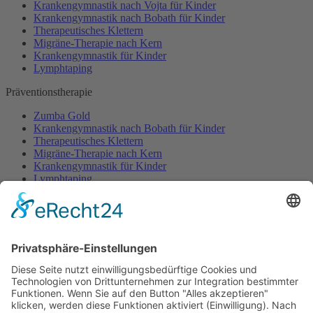
Krankengymnastik nach Vojta für Kinder
Krankengymnastik nach Bobath für Kinder
Therapeutisches Klettern
Migräne-Therapie nach Kern
Krankengymnastik für Kinder
Lymphtaping
Präventionstherapie
Zumba Gold
Krankengymnastik nach Bobath für Kinder
Therapeutisches Klettern
Migräne-Therapie nach Kern
Krankengymnastik für Kinder
Lymphtaping
Rücken Therapie
Therapeutisches Klettern
Entspannungstraining
Aqua Fitness
FDM – Faszien-Distorsions-Modell
Zumba Gold
Rückbildungsgymnastik
Kinder Therapie