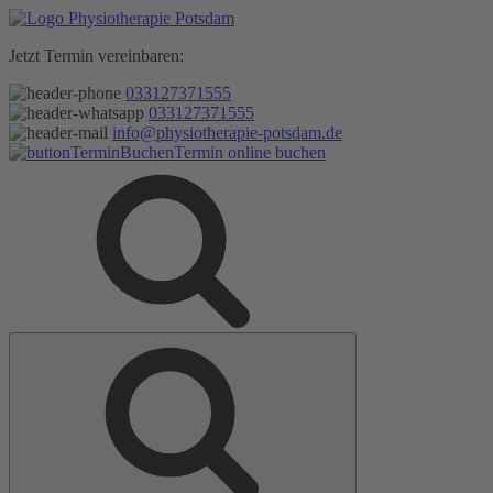
Zum
Inhalt
Jetzt Termin vereinbaren:
springen
033127371555
033127371555
info@physiotherapie-potsdam.de
Termin online buchen
Suche
Suche
nach: