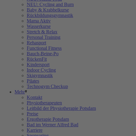
NEU: Cycling and Burn
Baby & Krabbelkurse
Rückbildungsgymnastik
Mama Aktiv
Wasserkurse
Stretch & Relax
Personal Training
Rehasport
Functional Fitness
Bauch-Beine-Po
RückenFit
Kindersport
Indoor Cycling
Skigymnastik
Pilates
Technogym Checkup
Mehr
Kontakt
Physiotherapeuten
Leitbild der Physiotherapie Potsdam
Preise
Ergotherapie Potsdam
Bad im Werner Alfred Bad
Karriere
Sponsoring