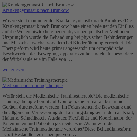
Liebscher
Krankengymnastik nach Brunkow
und
Bracht“
Was versteht man unter der Krankengymnastik nach Brunkow?Die
Krankengymnastik nach Brunkow hatte einen bedeutenden Einfluss
auf die Weiterentwicklung neuer physiotherapeutischer Methoden.
Ursprünglich wurde die Behandlung bei physischen Behinderungen
und Muskelschwäche, vor allem bei Kinderlähmung verordnet. Die
Therapieform wird heute primär angewandt, um orthopädische
Beschwerden des Bewegungsapparates zu behandeln, insbesondere
der Wirbelsäule wie im Falle von …
„Krankengymnastik
weiterlesen
nach
Brunkow“
Medizinische Trainingstherapie
Wofür steht die Medizinische Trainingstherapie?Die medizinische
Trainingstherapie beruht auf Übungen, die primär an bestimmen
Geräten durchgeführt werden. Im Fokus stehen die Bewegung und
die allgemeine Verbesserung der Leistungsfähigkeit, indem an Kraft,
Haltung, Schnelligkeit, Ausdauer, Flexibilität und Koordination der
Patientinnen und Patienten gearbeitet wird.Wann wird die
Medizinische Trainingstherapie verordnet?Diese Behandlungsform
ist oft Bestandteil zur Therapie von …