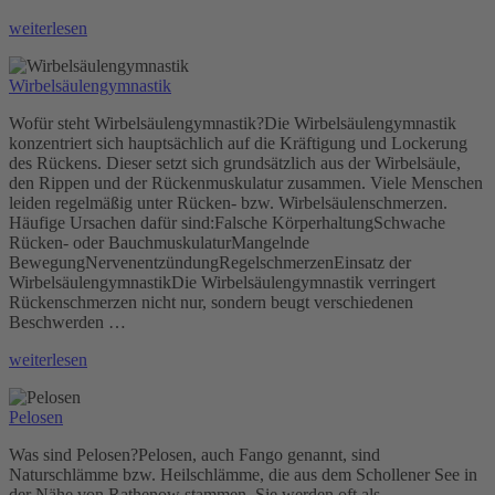
„Medizinische
weiterlesen
Trainingstherapie“
Wirbelsäulengymnastik
Wofür steht Wirbelsäulengymnastik?Die Wirbelsäulengymnastik
konzentriert sich hauptsächlich auf die Kräftigung und Lockerung
des Rückens. Dieser setzt sich grundsätzlich aus der Wirbelsäule,
den Rippen und der Rückenmuskulatur zusammen. Viele Menschen
leiden regelmäßig unter Rücken- bzw. Wirbelsäulenschmerzen.
Häufige Ursachen dafür sind:Falsche KörperhaltungSchwache
Rücken- oder BauchmuskulaturMangelnde
BewegungNervenentzündungRegelschmerzenEinsatz der
WirbelsäulengymnastikDie Wirbelsäulengymnastik verringert
Rückenschmerzen nicht nur, sondern beugt verschiedenen
Beschwerden …
„Wirbelsäulengymnastik“
weiterlesen
Pelosen
Was sind Pelosen?Pelosen, auch Fango genannt, sind
Naturschlämme bzw. Heilschlämme, die aus dem Schollener See in
der Nähe von Rathenow stammen. Sie werden oft als