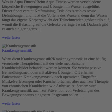
Was ist Aqua Fitness?Beim Aqua Fitness werden verschiedene
körperliche Bewegungen und Übungen im Wasser ausgeführt.
Dieser Sport vereint Krafttraining, Teile des Aerobics sowie
Dehnübungen und nutzt die Vorteile des Wassers; denn das Wasser
fängt das eigene Körpergewicht der Teilnehmenden größtenteils auf,
womit die Belastung auf die Gelenke verringert wird. Dadurch gibt
es auch ein geringeres …
„Aqua
weiterlesen
Fitness“
Krankengymnastik
Wozu dient Krankengymnastik?Krankengymnastik ist eine häufig
verordnete Therapieform, mit der viele medizinische
Krankheitsbilder behandelt werden können. Sie vereint passive
Behandlungsmethoden mit aktiven Übungen. Oft erhalten
Patient:innen Krankengymnastik nach operativen Eingriffen,
Muskelverletzungen oder Knochenbrüchen, aber auch zur Therapie
von chronischen Krankheiten wie Arthrose. Außerdem wird
Krankengymnastik auch zur Prävention von Verletzungen des
Bewegungsapparats eingesetzt. Insgesamt sollen …
„Krankengymnastik“
weiterlesen