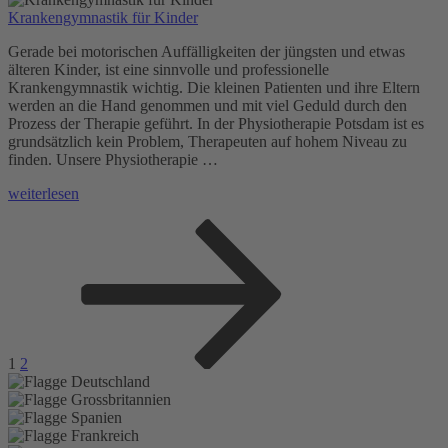
Krankengymnastik für Kinder
Gerade bei motorischen Auffälligkeiten der jüngsten und etwas
älteren Kinder, ist eine sinnvolle und professionelle
Krankengymnastik wichtig. Die kleinen Patienten und ihre Eltern
werden an die Hand genommen und mit viel Geduld durch den
Prozess der Therapie geführt. In der Physiotherapie Potsdam ist es
grundsätzlich kein Problem, Therapeuten auf hohem Niveau zu
finden. Unsere Physiotherapie …
„Krankengymnastik
weiterlesen
für
Seitennummerierung
Seite
Seite
Nächste
Kinder“
Seite
der
Beiträge
1
2